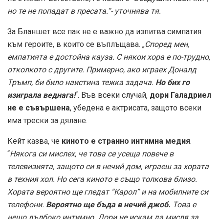
но те не попадат в пресата.”- уточнява тя.
За Бланшет все пак не е важно да изпитва симпатия
към героите, в които се въплъщава. „
Според мен,
емпатията е достойна кауза. С някои хора е по-трудно,
отколкото с другите. Примерно, ако играех Доналд
Тръмп, би било наистина тежка задача.
Но бих го
изиграла веднага!
“. Във всеки случай,
дори Галадриел
не е съвършена
, убедена е актрисата, защото всеки
има трески за дялане.
Кейт казва, че
киното е странно интимна медия
.
“
Някога си мислех, че това се усеща повече в
телевизията, защото си в нечий дом, играеш за хората
в техния хол. Но сега киното е също толкова близо.
Хората вероятно ще гледат “Карол” и на мобилните си
телефони.
Вероятно ще бъда в нечий джоб.
Това е
нещо дълбоко интимно. Дори не искам да мисля за