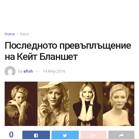
Home
Кино
Последното превъплъщение
на Кейт Бланшет
by
afish
14 May 2016
0