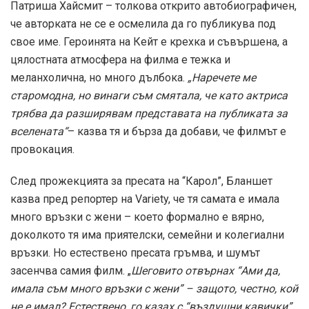
Патриша Хайсмит – толкова открито автобиографичен,
че авторката не се е осмелила да го публикува под
свое име. Героинята на Кейт е крехка и съвършена, а
цялостната атмосфера на филма е тежка и
меланхолична, но много дълбока.
„Наречете ме
старомодна, но винаги съм смятала, че като актриса
трябва да разширявам представата на публиката за
вселената“
– казва тя и бърза да добави, че филмът е
провокация.
След прожекцията за пресата на “Карол”, Бланшет
казва пред репортер на Variety, че тя самата е имала
много връзки с жени – което формално е вярно,
доколкото тя има приятелски, семейни и колегиални
връзки. Но естествено пресата гръмва, и шумът
засенчва самия филм. „
Шеговито отвърнах “Ами да,
имала съм много връзки с жени” – защото, честно, кой
не е имал? Естествено, го казах с “въздушни кавички”,