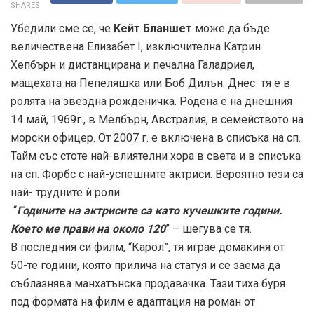
SHARES
Убедили сме сe, че
Кейт Бланшет
може да бъде
величествена Елизабет I, изключителна Катрин
Хепбърн и дистанцирана и печална Галадриел,
мащехата на Пепеляшка или Боб Дилън. Днес тя е в
ролята на звездна рожденичка. Родена е на днешния
14 май, 1969г., в Мелбърн, Австралия, в семейството на
морски офицер. От 2007 г. е включена в списъка на сп.
Тайм със стоте най-влиятелни хора в света и в списъка
на сп. Форбс с най-успешните актриси. Вероятно тези са
най- трудните ѝ роли.
“
Годините на актрисите са като кучешките години.
Което ме прави на около 120
” – шегува се тя.
В последния си филм, “Карол”, тя играе домакиня от
50-те години, която прилича на статуя и се заема да
съблазнява манхатънска продавачка. Тази тиха буря
под формата на филм е адаптация на роман от