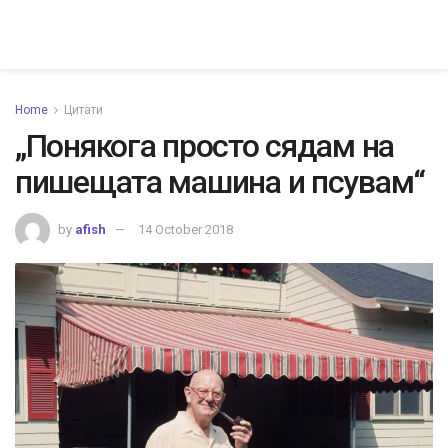
Home
Цитати
„Понякога просто сядам на
пишещата машина и псувам“
by
afish
14 October 2018