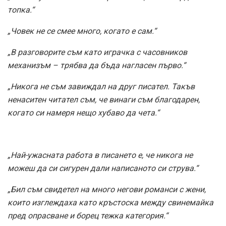
топка.“
„Човек не се смее много, когато е сам.“
„В разговорите съм като играчка с часовников
механизъм – трябва да бъда нагласен първо.“
„Никога не съм завиждал на друг писател. Такъв
ненаситен читател съм, че винаги съм благодарен,
когато си намеря нещо хубаво да чета.“
„Най-ужасната работа в писането е, че никога не
можеш да си сигурен дали написаното си струва.“
„Бил съм свидетел на много негови романси с жени,
които изглеждаха като кръстоска между свинемайка
пред опрасване и борец тежка категория.“