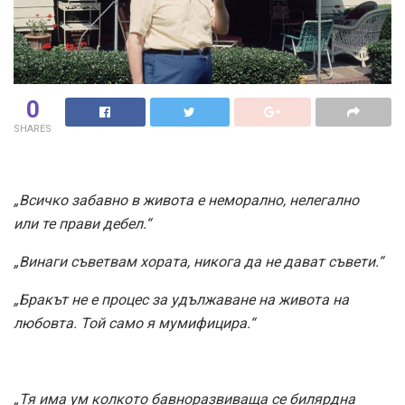
0
SHARES
„Всичко забавно в живота е неморално, нелегално
или те прави дебел.“
„Винаги съветвам хората, никога да не дават съвети.“
„Бракът не е процес за удължаване на живота на
любовта. Той само я мумифицира.“
„Тя има ум колкото бавноразвиваща се билярдна