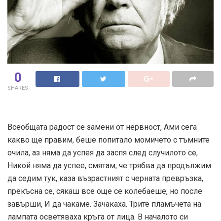
0
SHARES
Всеобщата радост се замени от нервност, Ами сега
какво ще правим, беше попитало момичето с тъмните
очила, аз няма да успея да заспя след случилото се,
Никой няма да успее, смятам, че трябва да продължим
да седим тук, каза възрастният с черната превръзка,
прекъсна се, сякаш все още се колебаеше, но после
завърши, И да чакаме. Зачакаха. Трите пламъчета на
лампата осветяваха кръга от лица. В началото си