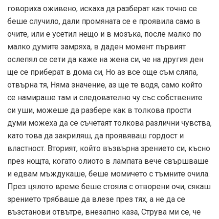
говориха оживено, искаха да разберат как точно се
беше случило, дали промяната се е проявила само в
очите, или е усетил нещо и в мозъка, после малко по
малко думите замряха, в даден момент първият
ослепял се сети да каже на жена си, че на другия ден
ще се приберат в дома си, Но аз все още съм сляпа,
отвърна тя, Няма значение, аз ще те водя, само който
се намираше там и следователно чу със собствените
си уши, можеше да разбере как в толкова прости
думи можеха да се съчетаят толкова различни чувства,
като това да закриляш, да проявяваш гордост и
властност. Вторият, който възвърна зрението си, късно
през нощта, когато олиото в лампата вече свършваше
и едвам мъждукаше, беше момичето с тъмните очила.
През цялото време беше стояла с отворени очи, сякаш
зрението трябваше да влезе през тях, а не да се
възстанови отвътре, внезапно каза, Струва ми се, че