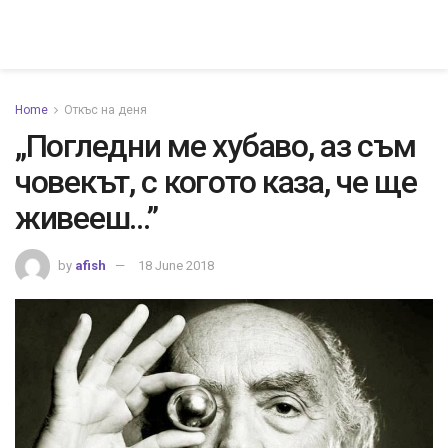
Home
Откъс на деня
„Погледни ме хубаво, аз съм
човекът, с когото каза, че ще
живееш…”
by
afish
18 June 2018