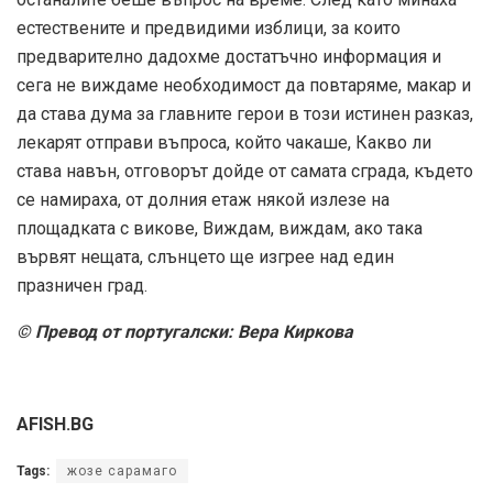
естествените и предвидими изблици, за които
предварително дадохме достатъчно информация и
сега не виждаме необходимост да повтаряме, макар и
да става дума за главните герои в този истинен разказ,
лекарят отправи въпроса, който чакаше, Какво ли
става навън, отговорът дойде от самата сграда, където
се намираха, от долния етаж някой излезе на
площадката с викове, Виждам, виждам, ако така
вървят нещата, слънцето ще изгрее над един
празничен град.
© Превод от португалски: Вера Киркова
AFISH.BG
Tags:
жозе сарамаго