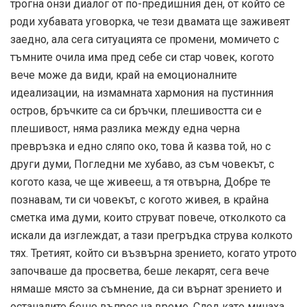
трогна онзи диалог от по-предишния ден, от който се
роди хубавата уговорка, че тези двамата ще заживеят
заедно, ала сега ситуацията се промени, момичето с
тъмните очила има пред себе си стар човек, когото
вече може да види, край на емоционалните
идеализации, на измамната хармония на пустинния
остров, бръчките са си бръчки, плешивостта си е
плешивост, няма разлика между една черна
превръзка и едно сляпо око, това й казва той, но с
други думи, Погледни ме хубаво, аз съм човекът, с
когото каза, че ще живееш, а тя отвърна, Добре те
познавам, ти си човекът, с когото живея, в крайна
сметка има думи, които струват повече, отколкото са
искали да изглеждат, а тази прегръдка струва колкото
тях. Третият, който си възвърна зрението, когато утрото
започваше да просветва, беше лекарят, сега вече
нямаше място за съмнение, да си върнат зрението и
останалите беше въпрос на време. След като минаха