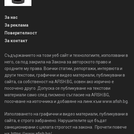
За нас
За реклама
Поверителност
За контакт
Съдържанието на този уеб сайт и технологиите, използвани в
него, са под закрила на Закона за авторското право и
сродните му права. Всички статии, репортажи, интервюта и
други текстови, графични и видео материали, публикувани в
сайта, са собственост на AFISH.BG, освен ако изрично е
посочено друго. Допуска се публикуване на текстови
материали само след писмено съгласие на AFISH.BG,
посочване на източника и добавяне на линк към www.afish.bg.
Използването на графични и видео материали, публикувани в
сайта, е строго забранено. Нарушителите ще бъдат
санкционирани с цялата строгост на закона. Прочети повече
на: https://www.afish.bg/