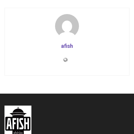
afish