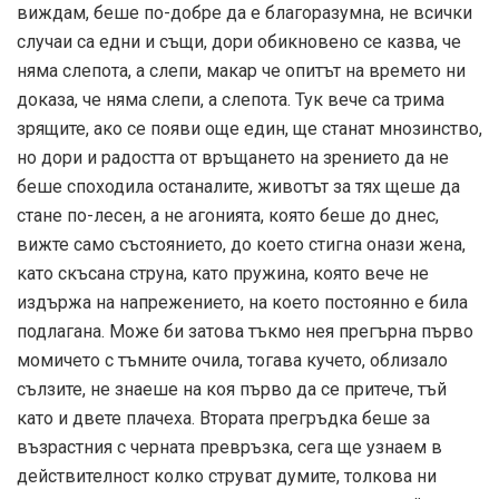
виждам, беше по-добре да е благоразумна, не всички
случаи са едни и същи, дори обикновено се казва, че
няма слепота, а слепи, макар че опитът на времето ни
доказа, че няма слепи, а слепота. Тук вече са трима
зрящите, ако се появи още един, ще станат мнозинство,
но дори и радостта от връщането на зрението да не
беше споходила останалите, животът за тях щеше да
стане по-лесен, а не агонията, която беше до днес,
вижте само състоянието, до което стигна онази жена,
като скъсана струна, като пружина, която вече не
издържа на напрежението, на което постоянно е била
подлагана. Може би затова тъкмо нея прегърна първо
момичето с тъмните очила, тогава кучето, облизало
сълзите, не знаеше на коя първо да се притече, тъй
като и двете плачеха. Втората прегръдка беше за
възрастния с черната превръзка, сега ще узнаем в
действителност колко струват думите, толкова ни