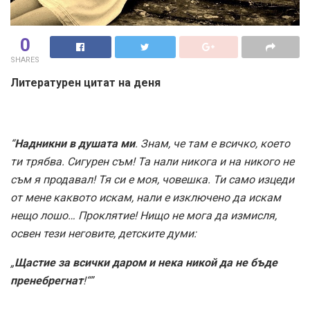
0
SHARES
Литературен цитат на деня
“
Надникни в душата ми
. Знам, че там е всичко, което
ти трябва. Сигурен съм! Та нали никога и на никого не
съм я продавал! Тя си е моя, човешка. Ти само изцеди
от мене каквото искам, нали е изключено да искам
нещо лошо… Проклятие! Нищо не мога да измисля,
освен тези неговите, детските думи:
„
Щастие за всички даром и нека никой да не бъде
пренебрегнат
!“”