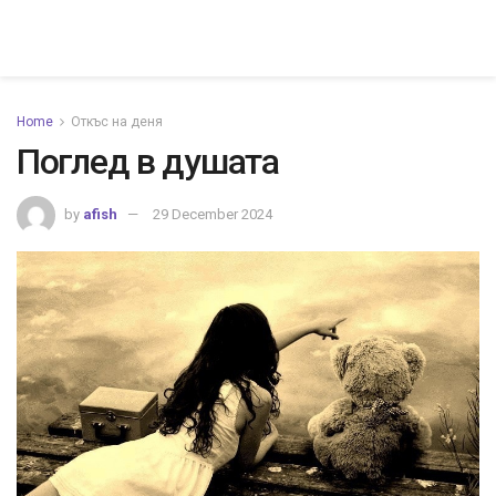
Home
Откъс на деня
Поглед в душата
by
afish
29 December 2024