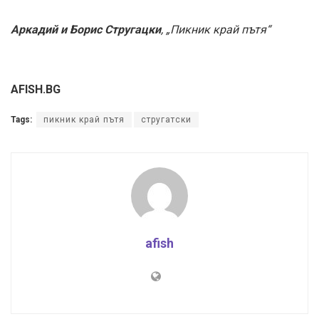
Аркадий и Борис Стругацки
, „Пикник край пътя“
AFISH.BG
Tags:
пикник край пътя
стругатски
afish