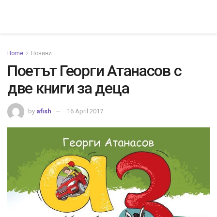
Home
Новини
Поетът Георги Атанасов с
две книги за деца
by
afish
16 April 2017