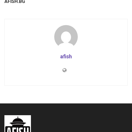
AFISH.BG
afish