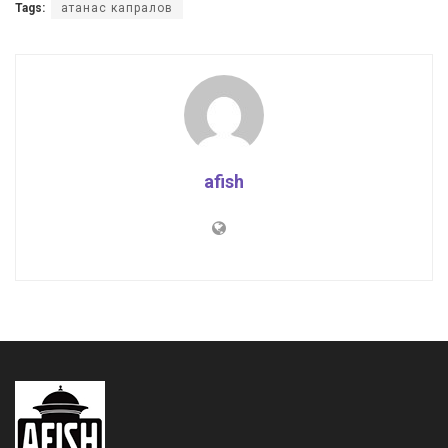
Tags:
атанас капралов
afish