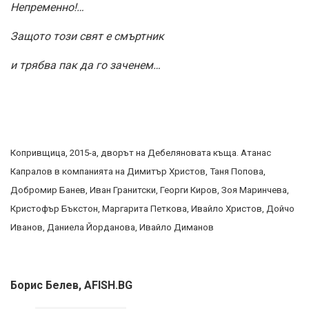
Непременно!…
Защото този свят е смъртник
и трябва пак да го заченем…
Копривщица, 2015-а, дворът на Дебеляновата къща. Атанас
Капралов в компанията на Димитър Христов, Таня Попова,
Добромир Банев, Иван Гранитски, Георги Киров, Зоя Маринчева,
Кристофър Бъкстон, Маргарита Петкова, Ивайло Христов, Дойчо
Иванов, Даниела Йорданова, Ивайло Диманов
Борис Белев, AFISH.BG