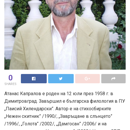
0
SHARES
Атанас Капралов е роден на 12 юли през 1958 г. в
Димитровград. Завършил е българска филология в ПУ
„Паисий Хилендарски”. Автор е на стихосбирките
„Нежен скитник” /1990/, „Завръщане в слънцето”
/1996/, „Голота” /2002/, „Дамгосан” /2006/ и на