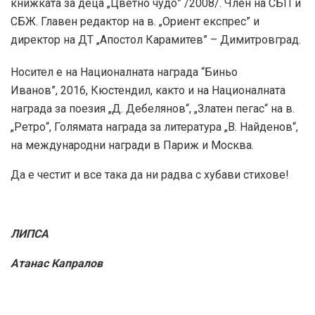
книжката за деца „Цветно чудо” /2008/. Член на СБП и
СБЖ. Главен редактор на в. „Ориент експрес” и
директор на ДТ „Апостол Карамитев” – Димитровград.
Носител е на Националната награда “Биньо
Иванов”, 2016, Кюстендил, както и на Националната
награда за поезия „Д. Дебелянов“, „Златен пегас“ на в.
„Ретро“, Голямата награда за литература „В. Найденов“,
на международни награди в Париж и Москва.
Да е честит и все така да ни радва с хубави стихове!
ЛИПСА
Атанас Капралов