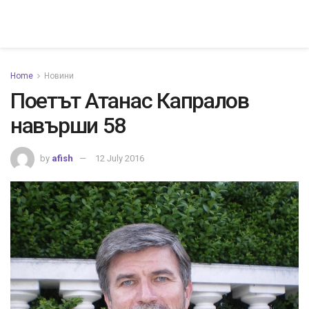
Home
Новини
Поетът Атанас Капралов
навърши 58
by
afish
12 July 2016