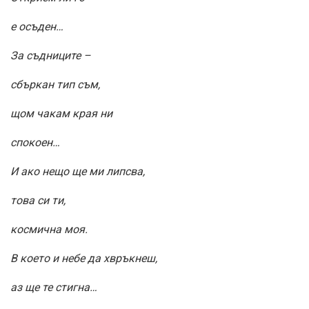
е осъден…
За съдниците –
сбъркан тип съм,
щом чакам края ни
спокоен…
И ако нещо ще ми липсва,
това си ти,
космична моя.
В което и небе да хвръкнеш,
аз ще те стигна…