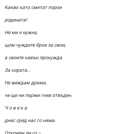
Какво като сметат порои
родината!
Не ми е нужна,
щом чуждите брои за свои,
а своите навън прокужда.
За хората…
Не виждам драма,
че ще ни пържи гняв отвъден.
Ч о в е к а
днес сред нас го няма.
Открием ли го –