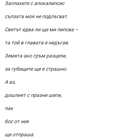
Заплахите с апокалипсис
сълзата моя не подлъгват.
Светът едва ли ще ми липсва –
та той в главата е недъгав.
Земята ако гръм разцепи,
за губещите ще е страшно.
А аз,
дошлият с празни шепи,
пак
бос от нея
ще отпраша.