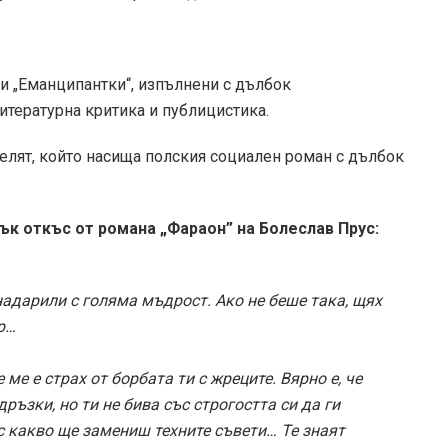
 и „Еманципантки“, изпълнени с дълбок
литературна критика и публицистика.
телят, който насища полския социален роман с дълбок
ък откъс от романа „Фараон” на Болеслав Прус:
е надарили с голяма мъдрост. Ако не беше така, щях
р…
 ме е страх от борбата ти с жреците. Вярно е, че
ръзки, но ти не бива със строгостта си да ги
 какво ще замениш техните съвети… Те знаят