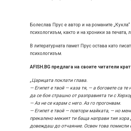
Болеслав Прус е автор и на романите „Кукла“
психологизъм, както и на хроники за печата, 
В литературната памет Прус остава като писа
психологизъм.
AFISH.BG предлага на своите читатели крат
„Царицата поклати глава.
— Египет е твой — каза тя, — а боговете са т
да се боя страшно от разправията ти с Херхо
— Аз не се карам с него. Аз го прогонвам.
— Египет е твой — повтори майката, — но мене
прекалено мекият ти баща направи тия хора д
довеждаш до отчаяние. Освен това помисли с