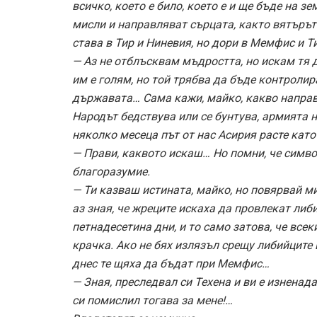
всичко, което е било, което е и ще бъде на з
мисли и направляват сърцата, както вятърът 
става в Тир и Ниневия, но дори в Мемфис и Т
— Аз не отблъсквам мъдростта, но искам тя 
им е голям, но той трябва да бъде контролира
държавата… Сама кажи, майко, какво направи
Народът бедствува или се бунтува, армията н
няколко месеца път от нас Асирия расте като 
— Прави, каквото искаш… Но помни, че симво
благоразумие.
— Ти казваш истината, майко, но повярвай ми
аз зная, че жреците искаха да провлекат либ
петнадесетина дни, и то само затова, че все
крачка. Ако не бях излязъл срещу либийците 
днес те щяха да бъдат при Мемфис…
— Зная, преследвал си Техена и ви е изненад
си помислил тогава за мене!…