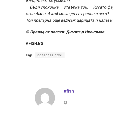
Владетелят се усмихна.
— Бъди спокойна — отвърна той. — Когато фа
стои Амон. А кой може да се сравни с него?…
Той прегърна още веднъж царицата и излезе.
© Превод от полски: Димитър Икономов
AFISH.BG
Tags:
болеслав прус
afish