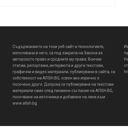
Съдържанието на този уеб сайт и технологиите,
И
използвани в него, са под закрила на Закона за
пу
авторското право и сродните му права. Всички
Н
статии, репортажи, интервюта и други текстови,
ст
графични и видео материали, публикувани в сайта, са
ht
собственост на AFISH.BG, освен ако изрично е
посочено друго. Допуска се публикуване на текстови
материали само след писмено съгласие на AFISH.BG,
посочване на източника и добавяне на линк към
www.afish.bg.