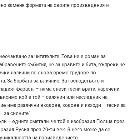
нно заменя формата на своите произведения и
еочаквано за читателите. Това не е роман за
абравените събития, не за нравите и бита, въпреки че
сички налични по онова време трудове по
та. За борбата за влияние. За господството и
адият фараон, – няма онези тесни врати, наречени
ависимо кой е той – селянин или наследник на
ние има различни входове, ходове и изходи – тесни за
 за силните“.
и – едните смятали, че той е изобразил Полша през
образил Русия през 20-ти век. В него може да се
 уникалността на произведението.