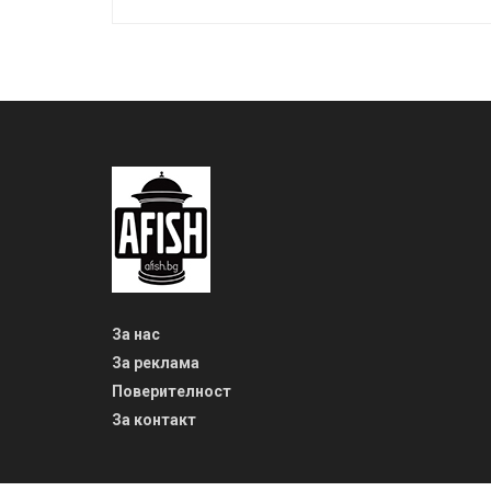
За нас
За реклама
Поверителност
За контакт