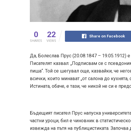
0
22
Share on Facebook
SHARES
VIEWS
Да, Болеслав Прус (20.08.1847 – 19.05.1912)
Писателят казвал: „Подписвам се с псевдоним
пиша“. Той се шегувал още, казвайки, че нег
всички, които минават „от салона до кухнята, 
Истината, обаче, е тази, че никой не си е пр
Бъдещият писател Прус напуска университета
частни уроци, бил е чиновник в статистическ
извежда на пътя на публицистиката. Започва д