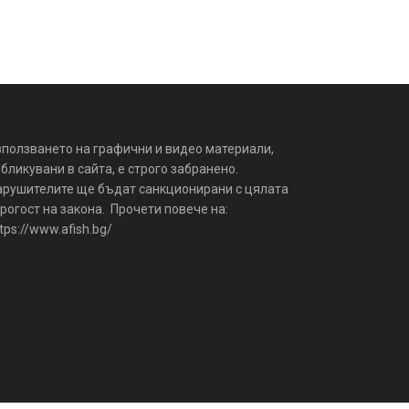
зползването на графични и видео материали,
бликувани в сайта, е строго забранено.
арушителите ще бъдат санкционирани с цялата
рогост на закона. Прочети повече на:
tps://www.afish.bg/