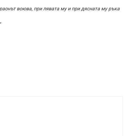
раонът воюва, при лявата му и при дясната му ръка
”