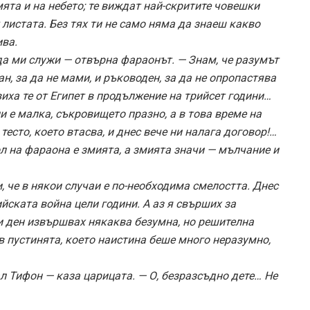
емята и на небето; те виждат най-скритите човешки
листата. Без тях ти не само няма да знаеш какво
ива.
да ми служи — отвърна фараонът. — Знам, че разумът
н, за да не мами, и ръководен, за да не опропастява
ха те от Египет в продължение на трийсет години…
и е малка, съкровището празно, а в това време на
тесто, което втасва, и днес вече ни налага договор!…
л на фараона е змията, а змията значи — мълчание и
, че в някои случаи е по-необходима смелостта. Днес
ийската война цели години. А аз я свърших за
ки ден извършвах някаква безумна, но решителна
в пустинята, което наистина беше много неразумно,
ал Тифон — каза царицата. — О, безразсъдно дете… Не