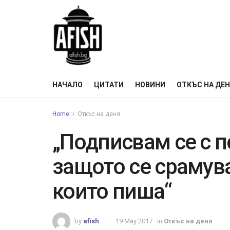
НАЧАЛО
ЦИТАТИ
НОВИНИ
ОТКЪС НА ДЕ
Home
Откъс на деня
„Подписвам се с 
защото се срамува
които пиша“
by
afish
19 May 2017
in
Откъс на деня