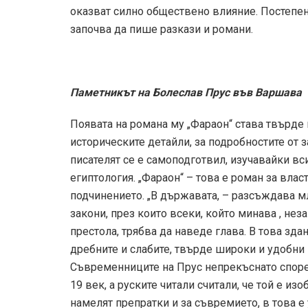
оказват силно обществено влияние. Постепе
започва да пише разкази и романи.
Паметникът на Болеслав Прус във Варшава
Появата на романа му „Фараон“ става твърде н
историческите детайли, за подробностите от з
писателят се е самоподготвил, изучавайки в
египтология. „Фараон“ – това е роман за власт
подчинението. „В държавата, – разсъждава мл
закони, през които всеки, който минава , нез
престола, трябва да наведе глава. В това зда
дребните и слабите, твърде широки и удобни –
Съвременниците на Прус непрекъснато спорел
19 век, а руските читали считали, че той е из
намелят препратки и за съвремието, в това е