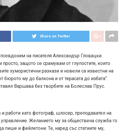
Share on Twitter
 е псевдоним на писателя Александър Гловацки.
 просто, защото се срамувам от глупостите, които
овите хумористични разкази и новели са известни на
от бюрото му до балкона и от терасата до избата“.
едставял Варшава без творбите на Болеслав Прус.
 и работи като фотограф, шлосер, преподавател на
о управление. Желанието му за обществена служба го
а пише и фейлетони. Те, наред със статиите му,