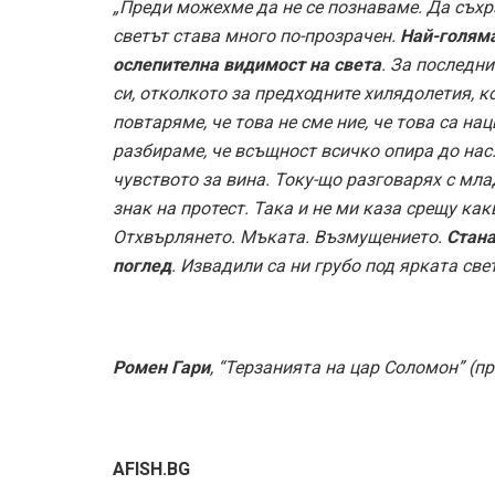
„Преди можехме да не се познаваме. Да съхр
светът става много по-прозрачен.
Най-голяма
ослепителна видимост на света
. За последни
си, отколкото за предходните хилядолетия, к
повтаряме, че това не сме ние, че това са на
разбираме, че всъщност всичко опира до нас.
чувството за вина. Току-що разговарях с мл
знак на протест. Така и не ми каза срещу ка
Отхвърлянето. Мъката. Възмущението.
Стана
поглед
. Извадили са ни грубо под ярката све
Ромен Гари
, “Терзанията на цар Соломон” (п
AFISH.BG