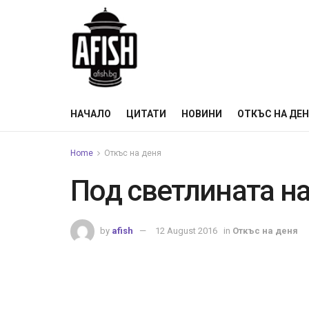
НАЧАЛО
ЦИТАТИ
НОВИНИ
ОТКЪС НА ДЕ
Home
Откъс на деня
Под светлината н
by
afish
12 August 2016
in
Откъс на деня