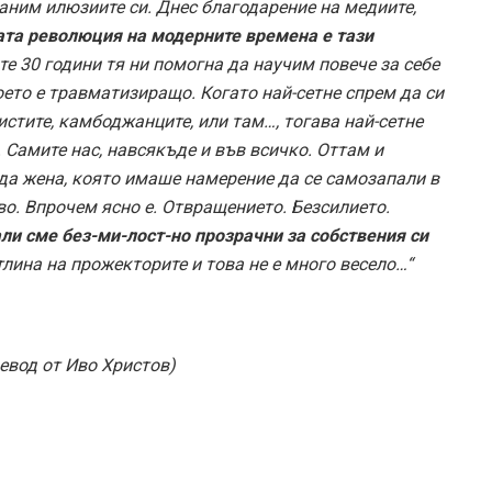
аним илюзиите си. Днес благодарение на медиите,
та революция на модерните времена е тази
те 30 години тя ни помогна да научим повече за себе
оето е травматизиращо. Когато най-сетне спрем да си
цистите, камбоджанците, или там…, тогава най-сетне
 Самите нас, навсякъде и във всичко. Оттам и
ада жена, която имаше намерение да се самозапали в
кво. Впрочем ясно е. Отвращението. Безсилието.
ли сме без-ми-лост-но прозрачни за собствения си
тлина на прожекторите и това не е много весело…“
ревод от Иво Христов)