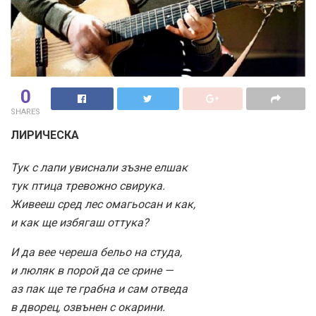
0
SHARES
ЛИРИЧЕСКА
Тук с лапи увиснали зъзне елшак
тук птица тревожно свирука.
Живееш сред лес омагьосан и как,
и как ще избягаш оттука?
И да вее череша бельо на студа,
и люляк в порой да се срине —
аз пак ще те грабна и сам отведа
в дворец, озвънен с окарини.