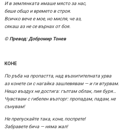
И в землянката имаше място за нас,
беше общо и времето в строя.
Всичко вече е мое, но мисля, че аз,
сякаш аз не се върнах от боя.
© Превод: Добромир Тонев
КОНЕ
По ръба на пропастта, над възхитителната урва
аз конете си с нагайка зашлевявам — и ги втурвам.
Нещо въздух не достига: гълтам облак, пия буря…
Чувствам с гибелен възторг: пропадам, падам, не
сънувам!
Не препускайте така, коне, поспрете!
Забравете бича — няма жал!