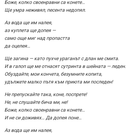
Боже, колко своенравни са конете…
Ще умра неживял, песента недопял.
Аз вода ще им налея,
аз куплета ще допея —
само още миг над пропастта
да оцелея…
Ще загина — като пухче ураганът с длан ме смита.
И в галоп ще ме отнасят сутринта в шейната — леден.
Обуздайте, мои кончета, безумните копита,
удължете малко пътя към приюта ми последен!
Не препускайте така, коне, поспрете!
Не, не слушайте бича ми, не!
Боже, колко своенравни са конете…
И не си доживях… Да допея поне…
Аз вода ще им налея,