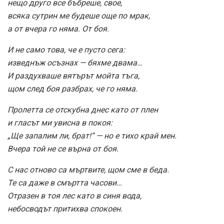
нещо друго все бъбреше, свое,
всяка сутрин ме будеше още по мрак,
а от вчера го няма. От боя.
И не само това, че е пусто сега:
изведнъж осъзнах — бяхме двама…
И раздухваше вятърът мойта тъга,
щом след боя разбрах, че го няма.
Пролетта се отскубна днес като от плен
и гласът ми увисна в покоя:
„Ще запалим ли, брат!“ — но е тихо край мен.
Вчера той не се върна от боя.
С нас отново са мъртвите, щом сме в беда.
Те са даже в смъртта часови…
Отразен в тоя лес като в синя вода,
небосводът притихва спокоен.