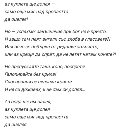
аз куплета ще допея —
само още миг над пропастта
да оцелея!
Но — успяхме: закъснение при бог не е прието.
И защо там пеят ангели със злоба в гласовете?!
Или вече се побърка от ридание звънчето,
или аз крещя да спрат, да не летят натам конете?!
Не препускайте така, коне, поспрете!
Галопирайте без крила!
Своенравни се оказаха конете…
И не си доживях, и не съм си допял…
Аз вода ще им налея,
аз куплета ще допея —
само още миг над пропастта
да оцелея.