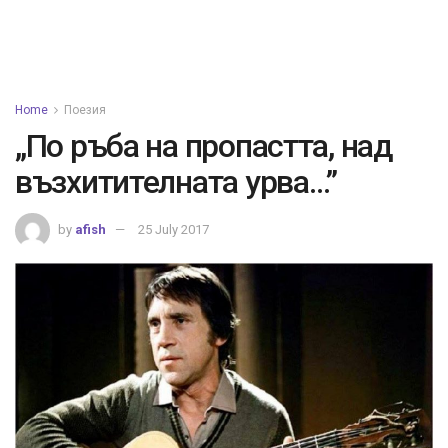
Home
Поезия
„По ръба на пропастта, над
възхитителната урва…”
by
afish
25 July 2017