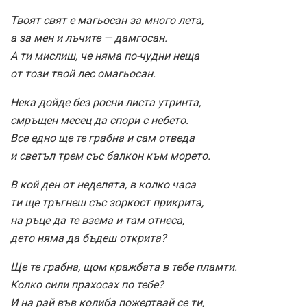
Твоят свят е магьосан за много лета,
а за мен и лъчите — дамгосан.
А ти мислиш, че няма по-чудни неща
от този твой лес омагьосан.
Нека дойде без росни листа утринта,
смръщен месец да спори с небето.
Все едно ще те грабна и сам отведа
и светъл трем със балкон към морето.
В кой ден от неделята, в колко часа
ти ще тръгнеш със зоркост прикрита,
на ръце да те взема и там отнеса,
дето няма да бъдеш открита?
Ще те грабна, щом кражбата в тебе пламти.
Колко сили прахосах по тебе?
И на рай във колиба пожертвай се ти,