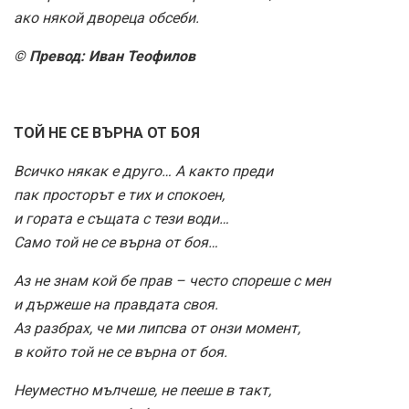
ако някой двореца обсеби.
© Превод: Иван Теофилов
ТОЙ НЕ СЕ ВЪРНА ОТ БОЯ
Всичко някак е друго… А както преди
пак просторът е тих и спокоен,
и гората е същата с тези води…
Само той не се върна от боя…
Аз не знам кой бе прав – често спореше с мен
и държеше на правдата своя.
Аз разбрах, че ми липсва от онзи момент,
в който той не се върна от боя.
Неуместно мълчеше, не пееше в такт,