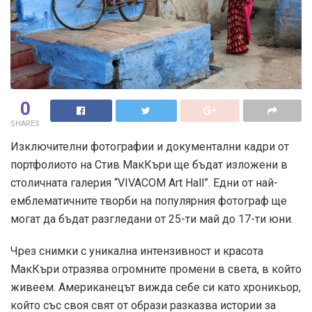
0
SHARES
Изключителни фотографии и документални кадри от
портфолиото на Стив МакКъри ще бъдат изложени в
столичната галерия “VIVACOM Art Hall”. Едни от най-
емблематичните творби на популярния фотограф ще
могат да бъдат разгледани от 25-ти май до 17-ти юни.
Чрез снимки с уникална интензивност и красота
МакКъри отразява огромните промени в света, в който
живеем. Американецът вижда себе си като хроникьор,
който със своя свят от образи разказва истории за