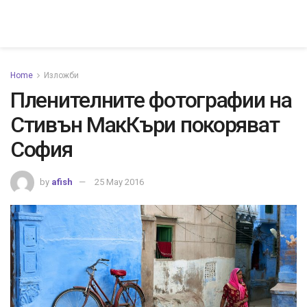
Home
Изложби
Пленителните фотографии на
Стивън МакКъри покоряват
София
by
afish
25 May 2016