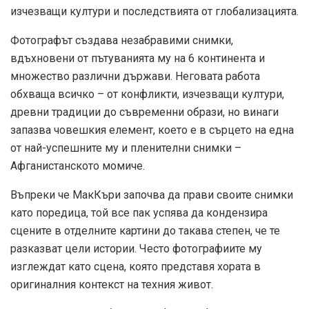
изчезващи култури и последствията от глобализацията.
Фотографът създава незабравими снимки,
вдъхновени от пътуванията му на 6 континента и
множество различни държави. Неговата работа
обхваща всичко – от конфликти, изчезващи култури,
древни традиции до съвременни образи, но винаги
запазва човешкия елемент, което е в сърцето на една
от най-успешните му и пленителни снимки –
Афганистанското момиче.
Въпреки че МакКъри започва да прави своите снимки
като поредица, той все пак успява да кондензира
сцените в отделните картини до такава степен, че те
разказват цели истории. Често фотографиите му
изглеждат като сцена, която представя хората в
оригиналния контекст на техния живот.