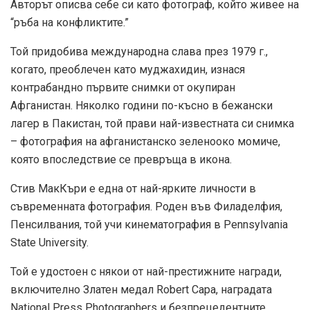
Авторът описва себе си като фотограф, който живее на
“ръба на конфликтите.”
Той придобива международна слава през 1979 г.,
когато, преоблечен като муджахидин, изнася
контрабандно първите снимки от окупиран
Афганистан. Няколко години по-късно в бежански
лагер в Пакистан, той прави най-известната си снимка
– фотография на афганистанско зеленооко момиче,
която впоследствие се превръща в икона.
Стив МакКъри е една от най-ярките личности в
съвременната фотография. Роден във Филаделфия,
Пенсилвания, той учи кинематография в Pennsylvania
State University.
Той е удостоен с някои от най-престижните награди,
включително Златен медал Robert Capa, наградата
National Press Photographers и безпрецедентните