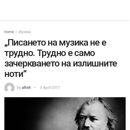
Home
Музика
„Писането на музика не е
трудно. Трудно е само
зачеркването на излишните
ноти”
by
afish
3 April 2017