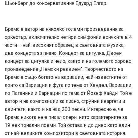
Шьонберг до консервативния Едуард Елгар.
Брамс е автор на няколко големи произведения за
оркестър, включително четири симфонии всичките в 4
части – най-високият образец в световната музика,
два концерта за пиано, Концерт за цигулка, Двоен
концерт за цигулка и чело, както и на голямото хорово
произведение „Немски реквием”. Творчеството на
Брамс е също богато на вариации, най-известните от
които са Вариации и фуга по тема от Хендел, Вариации
по Паганини и Вариации по тема от Йозеф Хайдн. Той е
автор и на композиции за пиано, струнни квартети и
квинтети, както и на над 200 песни. Интересно е, че
Брамс никога не е писал опери, нито характерните за
19 век тонални поеми. Той остава и до днес като един
от най-великите композитори в световната история.