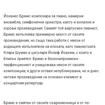
Йоханес Брамс композира за пиано, камерни
ансамбли, симфонични оркестри, както и вокални и
хорови произведения. Самият той виртуозен пианист,
Брамс изпълнява премиерно много от своите
произведения, но също така работи с някои от
водещите изпълнители на епохата, като пианистката
Клара Шуман и цигуларя Йозеф Йоахим, с които е
близък приятел. Брамс е безкомпромисен
перфекционист и унищожава някои от своите
композиции, а други оставя непубликувани, но и днес
негови произведения са основен елемент в
концертния репертоар.
Брамс е смятан от своите съвременници и от по-