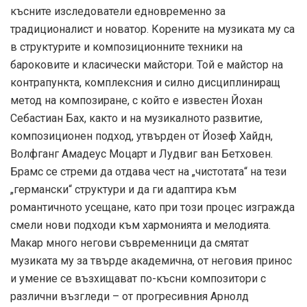
късните изследователи едновременно за
традиционалист и новатор. Корените на музиката му са
в структурите и композиционните техники на
бароковите и класически майстори. Той е майстор на
контрапункта, комплексния и силно дисциплиниращ
метод на композиране, с който е известен Йохан
Себастиан Бах, както и на музикалното развитие,
композиционен подход, утвърден от Йозеф Хайдн,
Волфганг Амадеус Моцарт и Лудвиг ван Бетховен.
Брамс се стреми да отдава чест на „чистотата“ на тези
„германски“ структури и да ги адаптира към
романтичното усещане, като при този процес изгражда
смели нови подходи към хармонията и мелодията.
Макар много негови съвременници да смятат
музиката му за твърде академична, от неговия принос
и умение се възхищават по-късни композитори с
различни възгледи – от прогресивния Арнолд