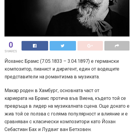
0
SHARES
Йоханес Брамс (7.05.1833 – 3.04.1897) е германски
композитор, пианист и диригент, един от водещите
представители на романтизма в музиката.
Макар роден в Хамбург, основната част от
кариерата на Брамс протича във Виена, където той се
превръща в лидер на музикалната сцена. Още докато е
жив той се ползва с голяма популярност и влияние и е
сравняван с класически композитори като Йохан
Себастиан Бах и Лудвиг ван Бетховен.