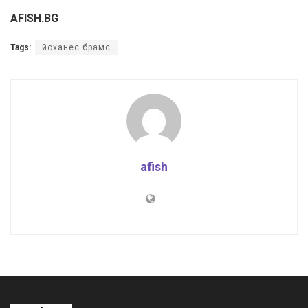
AFISH.BG
Tags:
йоханес брамс
afish