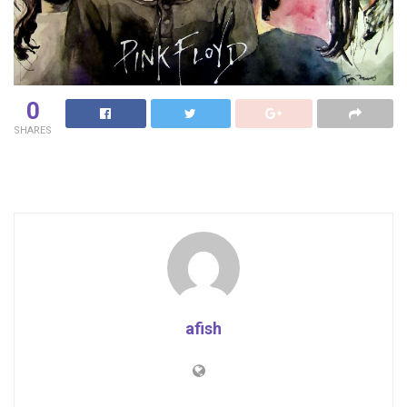
0
SHARES
afish