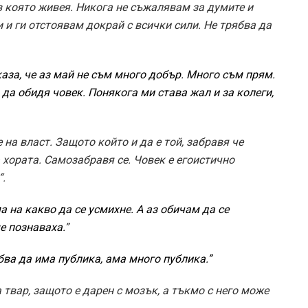
в която живея. Никога не съжалявам за думите и
 и ги отстоявам докрай с всички сили. Не трябва да
каза, че аз май не съм много добър. Много съм прям.
 да обидя човек. Понякога ми става жал и за колеги,
 на власт. Защото който и да е той, забравя че
 хората. Самозабравя се. Човек е егоистично
.
а на какво да се усмихне. А аз обичам да се
е познаваха.
”
ябва да има публика, ама много публика.
”
 твар, защото е дарен с мозък, а тъкмо с него може