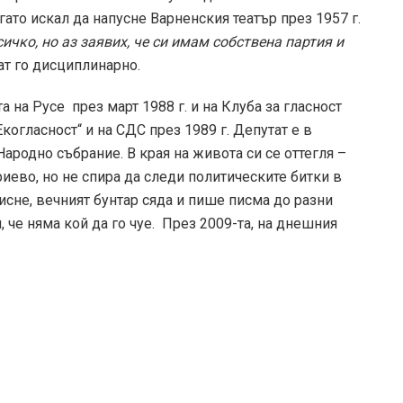
ато искал да напусне Варненския театър през 1957 г.
ичко, но аз заявих, че си имам собствена партия и
ват го дисциплинарно.
а на Русе през март 1988 г. и на Клуба за гласност
огласност“ и на СДС през 1989 г. Депутат е в
ародно събрание. В края на живота си се оттегля –
иево, но не спира да следи политическите битки в
писне, вечният бунтар сяда и пише писма до разни
, че няма кой да го чуе. През 2009-та, на днешния