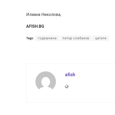
Илиана Николова,
AFISH.BG
Tags:
годишнина
петър слабаков
цитати
afish