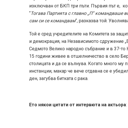
изключван от БКП три пъти. Първия път е, ког
“
Тогава Партията с главно „П” командваше вс
сам си се командвам
“, разказва той. Уволня
Той е сред учредителите на Комитета за защит
и демокрация, на Независимото сдружение „Ек
Седмото Велико народно събрание и в 37-то Н
15 години живее в отшелничество в село Бер
столицата и да се вълнува. Когато много му 
инстанции, макар че вече отдавна се е убедил
ден, загубва битката с рака.
Ето някои цитати от интервюта на актьора
: