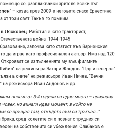
апомнящо се, разплаквайки зрителя всеки път.
епен
” – казва през 2009-а неговата снаха Ернестина
 от този свят. Такъв го помним.
. в Лясковец
. Работил е като тракторист,
в Отечествената война 1944-1945
бразование, започва като статист във Варненския
то да играе като професионален актьор. Има над 120
ил. Открояват се изпълненията му във филмите
Шибил” на режисьора Захари Жандов, “Цар и генерал”
сълзи в очите” на режисьора Иван Ничев, “Вечни
” на режисьора Иван Андонов и др.
ржам повече от 3-4 години на едно място – признава
 човек, но винаги идва момент, в който не
ъм се връщал там, откъдето съм си тръгнал…
”
 брака, сред колегите си е познат с трудния си
верен на собствените си убеждения. Слабаков е