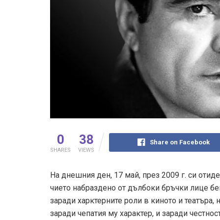
0
38
Share on Facebook
SHARES
VIEWS
На днешния ден, 17 май, през 2009 г. си отид
чието набраздено от дълбоки бръчки лице бе
заради харктерните роли в киното и театъра,
заради чепатия му характер, и заради честно