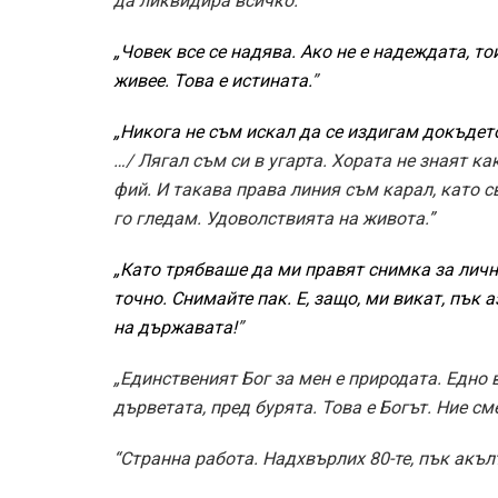
да ликвидира всичко.“
„Човек все се надява. Ако не е надеждата, то
живее. Това е истината.
”
„Никога не съм искал да се издигам докъдето
…/ Лягал съм си в угарта. Хората не знаят к
фий. И такава права линия съм карал, като с
го гледам. Удоволствията на живота.”
„Като трябваше да ми правят снимка за лична
точно. Снимайте пак. Е, защо, ми викат, пък
на държавата!
”
„Единственият Бог за мен е природата. Едно 
дърветата, пред бурята. Това е Богът. Ние с
“Странна работа. Надхвърлих 80-те, пък акълът