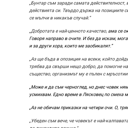
„Бунтар съм заради самата действителност, 
действията си. Твърдо държа на позициите си
се мълчи в никакъв случай.”
„Добротата е най-ценното качество,
ама се о
Говоря направо в очите. И без да искам, мога
и за други хора, които ме заобикалят.
”
„Аз ще бъда в опозиция на всеки, който дойде
трябва да свърши нещо добро, да помогне на
същество, организмът му е пълен с мръсотии“
„Може и да съм черноглед, но днес човек ням
усмихвам. Едно време в Лясковец по смеха м
„Аз не обичам приказки на четири очи. О, тр
„Убеден съм вече, че човекът е най-калпавата