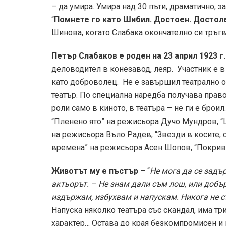
– да умира. Умира над 30 пъти, драматично, з
“
Помнете го като Шибил. Достоен. Достол
Шинова, когато Слабака окончателно си тръгва
Петър Слабаков е роден на 23 април 1923 г
деловодител в конезавод, леяр. Участник е 
като доброволец. Не е завършил театрално о
театър. По специална наредба получава право
роли само в киното, в театъра – не ги е бро
“Пленено ято” на режисьора Дучо Мундров, “
на режисьора Въло Радев, “Звезди в косите, 
времена” на режисьора Асен Шопов, “Покрив
Животът му е пъстър
– “
Не мога да се задъ
актьорът. – Не знам дали съм лош, или добър
издържам, избухвам и напускам. Никога не с
Напуска няколко театъра със скандал, има три
характер… Остава до края безкомпромисен и 