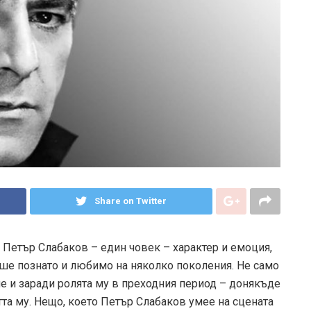
Share on Twitter
е Петър Слабаков – един човек – характер и емоция,
ше познато и любимо на няколко поколения. Не само
 не и заради ролята му в преходния период – донякъде
стта му. Нещо, което Петър Слабаков умее на сцената