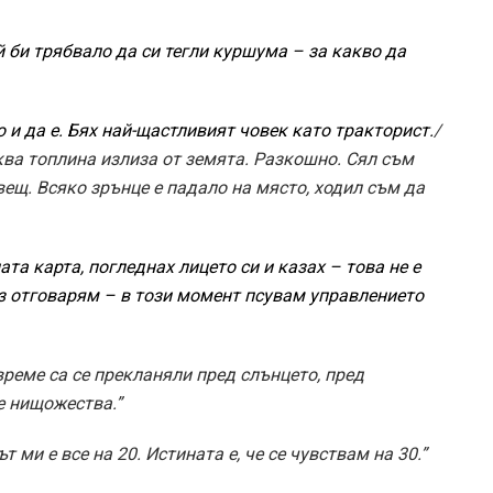
й би трябвало да си тегли куршума – за какво да
 и да е. Бях най-щастливият човек като тракторист.
/
аква топлина излиза от земята. Разкошно. Сял съм
вещ. Всяко зрънце е падало на място, ходил съм да
та карта, погледнах лицето си и казах – това не е
 аз отговарям – в този момент псувам управлението
време са се прекланяли пред слънцето, пред
ме нищожества.”
 ми е все на 20. Истината е, че се чувствам на 30.”