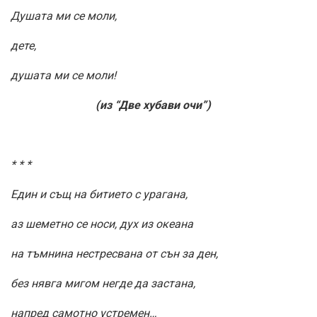
Душата ми се моли,
дете,
душата ми се моли!
(из “Две хубави очи”)
* * *
Един и същ на битието с урагана,
аз шеметно се носи, дух из океана
на тъмнина нестресвана от сън за ден,
без нявга мигом негде да застана,
напред самотно устремен…