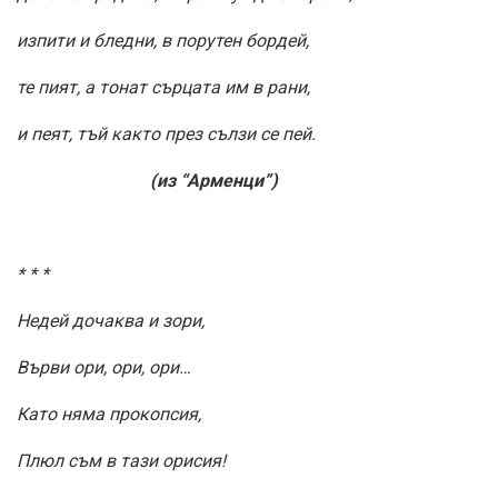
изпити и бледни, в порутен бордей,
те пият, а тонат сърцата им в рани,
и пеят, тъй както през сълзи се пей.
(из “Арменци”)
* * *
Недей дочаква и зори,
Върви ори, ори, ори…
Като няма прокопсия,
Плюл съм в тази орисия!