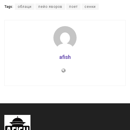
Tags:
облаци
пейо яворов
поет
сенки
afish