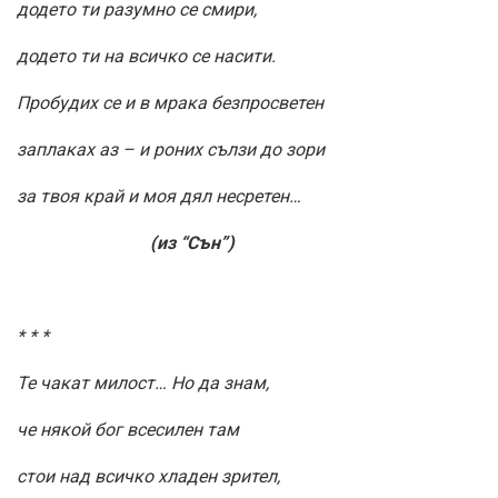
додето ти разумно се смири,
додето ти на всичко се насити.
Пробудих се и в мрака безпросветен
заплаках аз – и роних сълзи до зори
за твоя край и моя дял несретен…
(из “Сън”)
* * *
Те чакат милост… Но да знам,
че някой бог всесилен там
стои над всичко хладен зрител,