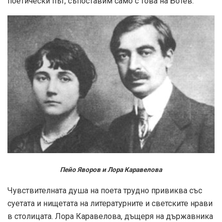
поетически път, съпоставим само с това на Ботев.
Пейо Яворов и Лора Каравелова
Чувствителната душа на поета трудно привиква със
суетата и нищетата на литературните и светските нрави
в столицата. Лора Каравелова, дъщеря на държавника