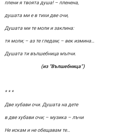
плени я твоята душа! – пленена,
душата ми е в тихи две очи,
Душата ми те моли и заклина:
тя моли; – аз те гледам; – век измина…
Душата ти вълшебница мълчи.
(из “Вълшебница”)
* * *
Две хубави очи. Душата на дете
в две хубави очи; – музика – лъчи
Не искам и не обещавам те…