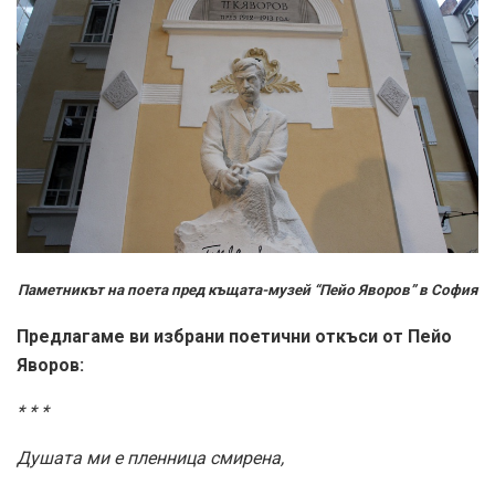
Паметникът на поета пред къщата-музей “Пейо Яворов” в София
Предлагаме ви избрани поетични откъси от Пейо
Яворов:
* * *
Душата ми е пленница смирена,