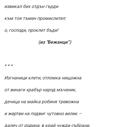
извикал бих отдън гърди
към тоя тъмен промислител:
о, господи, проклет бъди!
(из “Бежанци”)
* * *
Изгнаници клети, отломка нищожна
от винаги храбър народ мъченик,
дечица на майка робиня тревожна
и жертви на подвиг чутовно велик –
далеч от родина, в край чужди събрани,