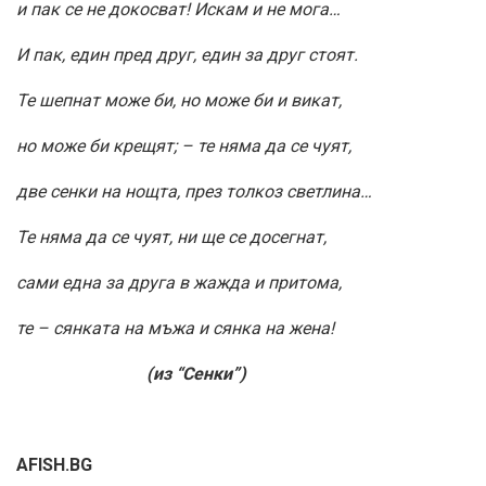
и пак се не докосват! Искам и не мога…
И пак, един пред друг, един за друг стоят.
Те шепнат може би, но може би и викат,
но може би крещят; – те няма да се чуят,
две сенки на нощта, през толкоз светлина…
Те няма да се чуят, ни ще се досегнат,
сами една за друга в жажда и притома,
те – сянката на мъжа и сянка на жена!
(из “Сенки”)
AFISH.BG