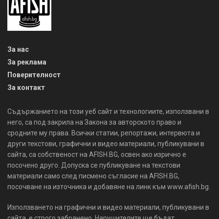
За нас
За реклама
Поверителност
За контакт
Съдържанието на този уеб сайт и технологиите, използвани в
него, са под закрила на Закона за авторското право и
сродните му права. Всички статии, репортажи, интервюта и
други текстови, графични и видео материали, публикувани в
сайта, са собственост на AFISH.BG, освен ако изрично е
посочено друго. Допуска се публикуване на текстови
материали само след писмено съгласие на AFISH.BG,
посочване на източника и добавяне на линк към www.afish.bg.
Използването на графични и видео материали, публикувани в
сайта, е строго забранено. Нарушителите ще бъдат