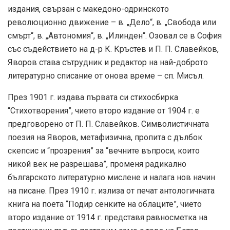
издания, свързан с македоно-одринското
революционно движение – в. „Дело“, в. „Свобода или
смърт“, в. „Автономия“, в. „Илинден“. Озовал се в София
със съдействието на д-р К. Кръстев и П. П. Славейков,
Яворов става сътрудник и редактор на най-доброто
литературно списание от онова време – сп. Мисъл.
През 1901 г. издава първата си стихосбирка
“Стихотворения”, чието второ издание от 1904 г. е
предговорено от П. П. Славейков. Символистичната
поезия на Яворов, метафизична, пропита с дълбок
скепсис и “прозрения” за “вечните въпроси, които
никой век не разрешава”, променя радикално
българското литературно мислене и налага нов начин
на писане. През 1910 г. излиза от печат антологичната
книга на поета “Подир сенките на облаците”, чието
второ издание от 1914 г. представя равносметка на