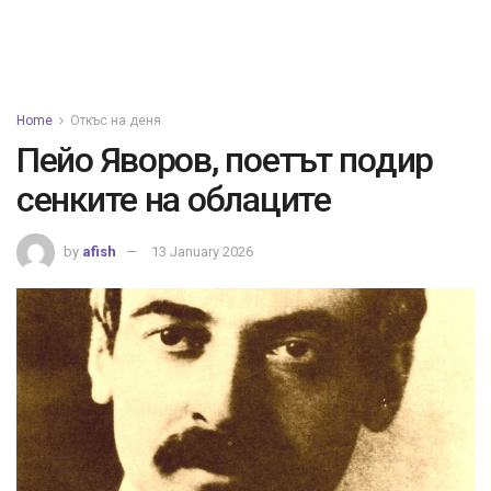
Home
Откъс на деня
Пейо Яворов, поетът подир
сенките на облаците
by
afish
13 January 2026