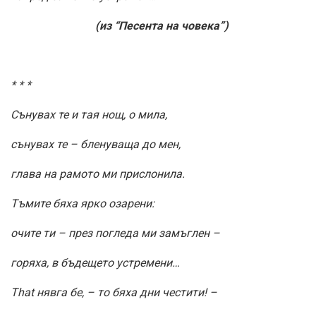
(из “Песента на човека”)
* * *
Сънувах те и тая нощ, о мила,
сънувах те – бленуваща до мен,
глава на рамото ми прислонила.
Тъмите бяха ярко озарени:
очите ти – през погледа ми замъглен –
горяха, в бъдещето устремени…
That нявга бе, – то бяха дни честити! –