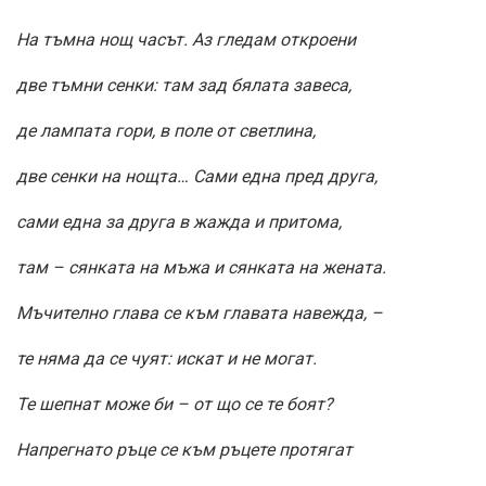
На тъмна нощ часът. Аз гледам откроени
две тъмни сенки: там зад бялата завеса,
де лампата гори, в поле от светлина,
две сенки на нощта… Сами една пред друга,
сами една за друга в жажда и притома,
там – сянката на мъжа и сянката на жената.
Мъчително глава се към главата навежда, –
те няма да се чуят: искат и не могат.
Те шепнат може би – от що се те боят?
Напрегнато ръце се към ръцете протягат