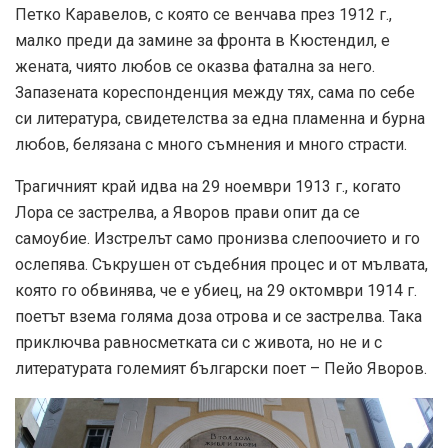
Петко Каравелов, с която се венчава през 1912 г.,
малко преди да замине за фронта в Кюстендил, е
жената, чиято любов се оказва фатална за него.
Запазената кореспонденция между тях, сама по себе
си литература, свидетелства за една пламенна и бурна
любов, белязана с много съмнения и много страсти.
Трагичният край идва на 29 ноември 1913 г., когато
Лора се застрелва, а Яворов прави опит да се
самоубие. Изстрелът само пронизва слепоочието и го
ослепява. Съкрушен от съдебния процес и от мълвата,
която го обвинява, че е убиец, на 29 октомври 1914 г.
поетът взема голяма доза отрова и се застрелва. Така
приключва равносметката си с живота, но не и с
литературата големият български поет – Пейо Яворов.