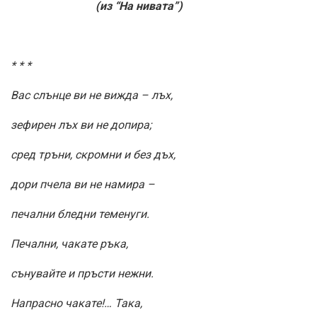
(из “На нивата”)
* * *
Вас слънце ви не вижда – лъх,
зефирен лъх ви не допира;
сред тръни, скромни и без дъх,
дори пчела ви не намира –
печални бледни теменуги.
Печални, чакате ръка,
сънувайте и пръсти нежни.
Напрасно чакате!… Така,