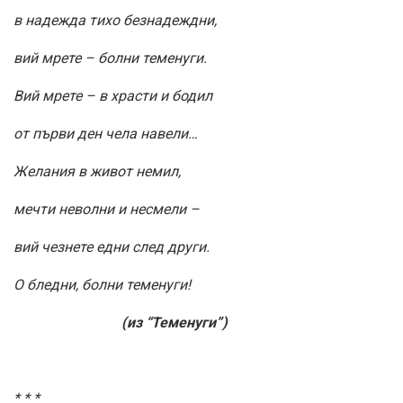
в надежда тихо безнадеждни,
вий мрете – болни теменуги.
Вий мрете – в храсти и бодил
от първи ден чела навели…
Желания в живот немил,
мечти неволни и несмели –
вий чезнете едни след други.
О бледни, болни теменуги!
(из “Теменуги”)
* * *