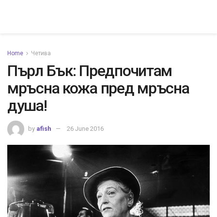
Home
Четива
Пърл Бък: Предпочитам
мръсна кожа пред мръсна
душа!
by
afish
26 June 2016