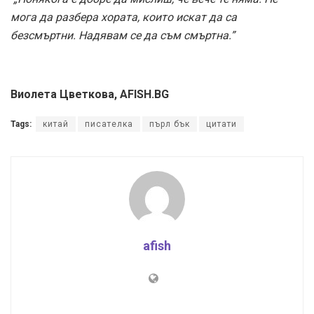
мога да разбера хората, които искат да са
безсмъртни. Надявам се да съм смъртна.”
Виолета Цветкова, AFISH.BG
Tags:
китай
писателка
пърл бък
цитати
afish