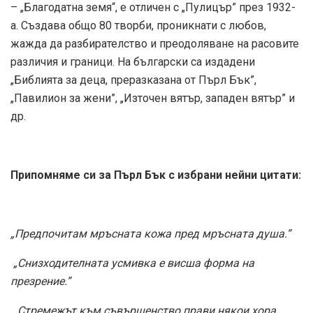
– „Благодатна земя“, е отличен с „Пулицър” през 1932-
а. Създава общо 80 творби, проникнати с любов,
жажда да разбирателство и преодоляване на расовите
различия и граници. На български са издадени
„Библията за деца, преразказана от Пърл Бък”,
„Павилион за жени”, „Източен вятър, западен вятър” и
др.
Припомняме си за Пърл Бък с избрани нейни цитати:
„Предпочитам мръсната кожа пред мръсната душа.”
„Снизходителната усмивка е висша форма на
презрение.”
„Стремежът към съвършенство прави някои хора