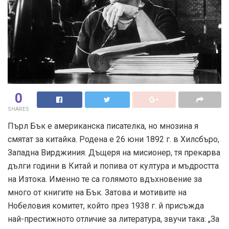
0
SHARES
Пърл Бък е американска писателка, но мнозина я
смятат за китайка. Родена е 26 юни 1892 г. в Хилсбъро,
Западна Вирджиния. Дъщеря на мисионер, тя прекарва
дълги години в Китай и попива от култура и мъдростта
на Изтока. Именно те са голямото вдъхновение за
много от книгите на Бък. Затова и мотивите на
Нобеловия комитет, който през 1938 г. й присъжда
най-престижното отличие за литература, звучи така: „За