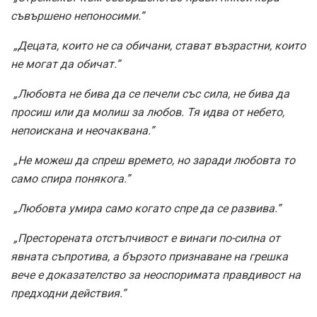
съвършено непоносими.”
„Децата, които не са обичани, стават възрастни, които
не могат да обичат.”
„Любовта не бива да се печели със сила, не бива да
просиш или да молиш за любов. Тя идва от небето,
непоискана и неочаквана.”
„Не можеш да спреш времето, но заради любовта то
само спира понякога.”
„Любовта умира само когато спре да се развива.”
„Престорената отстъпчивост е винаги по-силна от
явната съпротива, а бързото признаване на грешка
вече е доказателство за неоспоримата правдивост на
предходни действия.”