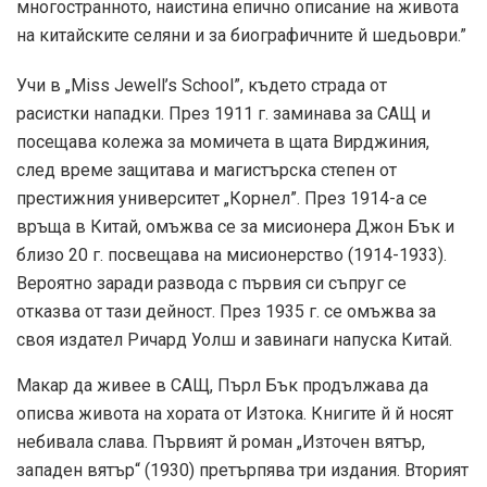
многостранното, наистина епично описание на живота
на китайските селяни и за биографичните й шедьоври.”
Учи в „Miss Jewell’s School”, където страда от
расистки нападки. През 1911 г. заминава за САЩ и
посещава колежа за момичета в щата Вирджиния,
след време защитава и магистърска степен от
престижния университет „Корнел”. През 1914-а се
връща в Китай, омъжва се за мисионера Джон Бък и
близо 20 г. посвещава на мисионерство (1914-1933).
Вероятно заради развода с първия си съпруг се
отказва от тази дейност. През 1935 г. се омъжва за
своя издател Ричард Уолш и завинаги напуска Китай.
Макар да живее в САЩ, Пърл Бък продължава да
описва живота на хората от Изтока. Книгите й й носят
небивала слава. Първият й роман „Източен вятър,
западен вятър“ (1930) претърпява три издания. Вторият