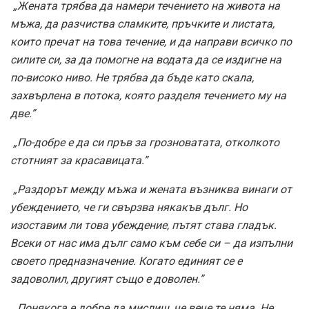
„Жената трябва да намери течението на живота на
мъжа, да разчиства сламките, пръчките и листата,
които пречат на това течение, и да направи всичко по
силите си, за да помогне на водата да се издигне на
по-високо ниво. Не трябва да бъде като скала,
захвърлена в потока, която разделя течението му на
две.”
„По-добре е да си пръв за грозноватата, отколкото
стотният за красавицата.”
„Раздорът между мъжа и жената възниква винаги от
убеждението, че ги свързва някакъв дълг. Но
изоставим ли това убеждение, пътят става гладък.
Всеки от нас има дълг само към себе си – да изпълни
своето предназначение. Когато единият се е
задоволил, другият също е доволен.”
„Понякога е добре да мислиш, че вече те няма. Не