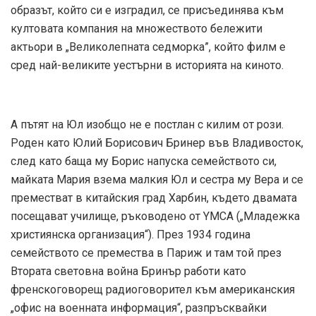
образът, който си е изградил, се присъединява към
култовата компания на множеството бележити
актьори в „Великолепната седморка”, който филм е
сред най-великите уестърни в историята на киното.
А пътят на Юл изобщо не е постлан с килим от рози.
Роден като Юлий Борисович Бринер във Владивосток,
след като баща му Борис напуска семейството си,
майката Мария взема малкия Юл и сестра му Вера и се
преместват в китайския град Харбин, където двамата
посещават училище, ръководено от YMCA („Младежка
християнска организация“). През 1934 година
семейството се премества в Париж и там той през
Втората световна война Бринър работи като
френскоговорещ радиоговорител към американския
„офис на военната информация“, разпръсквайки