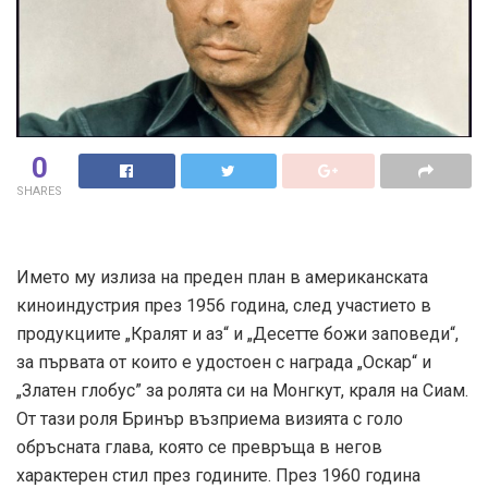
0
SHARES
Името му излиза на преден план в американската
киноиндустрия през 1956 година, след участието в
продукциите „Кралят и аз“ и „Десетте божи заповеди“,
за първата от които е удостоен с награда „Оскар“ и
„Златен глобус” за ролята си на Монгкут, краля на Сиам.
От тази роля Бринър възприема визията с голо
обръсната глава, която се превръща в негов
характерен стил през годините. През 1960 година