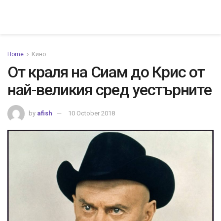
Home
Кино
От краля на Сиам до Крис от
най-великия сред уестърните
by
afish
10 October 2018