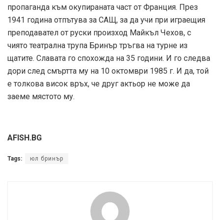
пропаганда към окупираната част от Франция. През
1941 година отпътува за САЩ, за да учи при играещия
преподавател от руски произход Майкъл Чехов, с
чиято театрална трупа Бринър тръгва на турне из
щатите. Славата го спохожда на 35 години. И го следва
дори след смъртта му на 10 октомври 1985 г. И да, той
е толкова висок връх, че друг актьор не може да
заеме мястото му.
AFISH.BG
Tags:
юл бринър