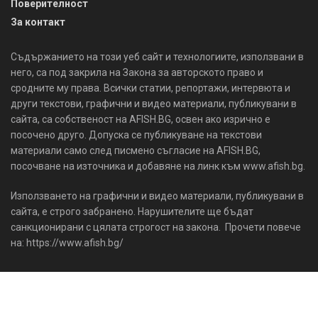
Поверителност
За контакт
Съдържанието на този уеб сайт и технологиите, използвани в
него, са под закрила на Закона за авторското право и
сродните му права. Всички статии, репортажи, интервюта и
други текстови, графични и видео материали, публикувани в
сайта, са собственост на AFISH.BG, освен ако изрично е
посочено друго. Допуска се публикуване на текстови
материали само след писмено съгласие на AFISH.BG,
посочване на източника и добавяне на линк към www.afish.bg.
Използването на графични и видео материали, публикувани в
сайта, е строго забранено. Нарушителите ще бъдат
санкционирани с цялата строгост на закона. Прочети повече
на: https://www.afish.bg/