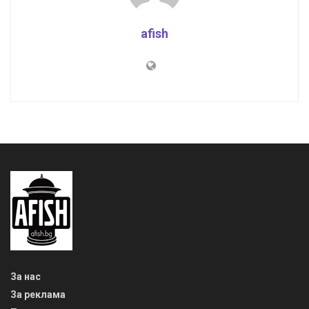
afish
За нас
За реклама