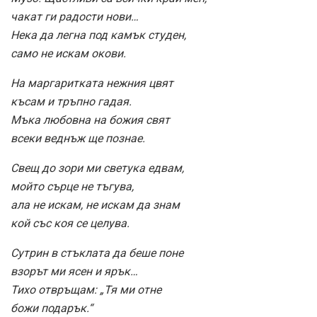
чакат ги радости нови…
Нека да легна под камък студен,
само не искам окови.
На маргаритката нежния цвят
късам и тръпно гадая.
Мъка любовна на божия свят
всеки веднъж ще познае.
Свещ до зори ми светука едвам,
мойто сърце не тъгува,
ала не искам, не искам да знам
кой със коя се целува.
Сутрин в стъклата да беше поне
взорът ми ясен и ярък…
Тихо отвръщам: „Тя ми отне
божи подарък.“