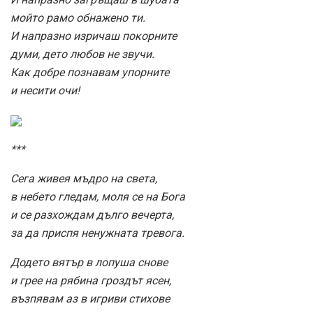
мойто рамо обнажено ти.
И напразно изричаш покорните
думи, дето любов не звучи.
Как добре познавам упорните
и несити очи!
***
Сега живея мъдро на света,
в небето гледам, моля се на Бога
и се разхождам дълго вечерта,
за да приспя ненужната тревога.
Додето вятър в лопуша снове
и грее на рябина гроздът ясен,
възпявам аз в игриви стихове