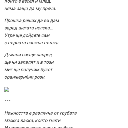
Който е весел и млад,
няма защо да му преча.
Прошка реших да ви дам
зарад шегата нелека…
Утре ще дойдете сам
с първата снежна пътека.
Дъхави свещи навред
ще ни запалят и в този
миг ще получим букет
оранжерийни рози.
***
Нежността е различна от грубата
мъжка ласка, която гнети.
И напразно загръщаш в шубата