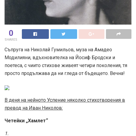
0
SHARES
Съпруга на Николай Гумильов, муза на Амадео
Модилияни, вдъхновителка на Йосиф Бродски и
поетеса, с чиито стихове живеят четири поколения, тя
просто продължава да ни гледа от бъдещето. Вечна!
В деня на нейното Успение няколко стихотворения в
превод на Иван Николов:
Четейки „Хамлет“
1.