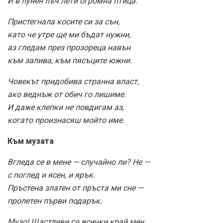
И в лунен лъч лети огромна птица.
Пристегнала косите си за сън,
като че утре ще ми бъдат нужни,
аз гледам през прозореца навън
към залива, към пясъците южни.
Човекът придобива странна власт,
ако веднъж от обич го лишиме.
И даже клепки не повдигам аз,
когато произнасяш мойто име.
Към музата
Вгледа се в мене — случайно ли? Не —
с поглед и ясен, и ярък.
Пръстена златен от пръста ми сне —
пролетен първи подарък.
Музо! Щастливи са всички край мен,