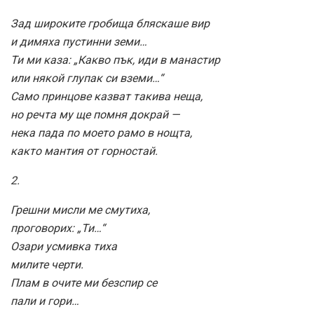
Зад широките гробища бляскаше вир
и димяха пустинни земи…
Ти ми каза: „Какво пък, иди в манастир
или някой глупак си вземи…“
Само принцове казват такива неща,
но речта му ще помня докрай —
нека пада по моето рамо в нощта,
както мантия от горностай.
2.
Грешни мисли ме смутиха,
проговорих: „Ти…“
Озари усмивка тиха
милите черти.
Плам в очите ми безспир се
пали и гори…