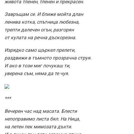
живота тленен, тленен и прекрасен.
Завръщам се. И ближе мойта длан
ленива котка, спътница любезна,
трепти далечен огън, разгорян
от кулата на речна дъскорезна.
Изрядко само щъркел прелети,
раздвижи в тъмното прозрачна струя.
И ако в този миг почукаш ти,
уверена съм, няма да те чуя.
***
Вечерен час над масата. Блести
непоправимо листа бял. На Ница,
на летен пек мимозата дъхти.