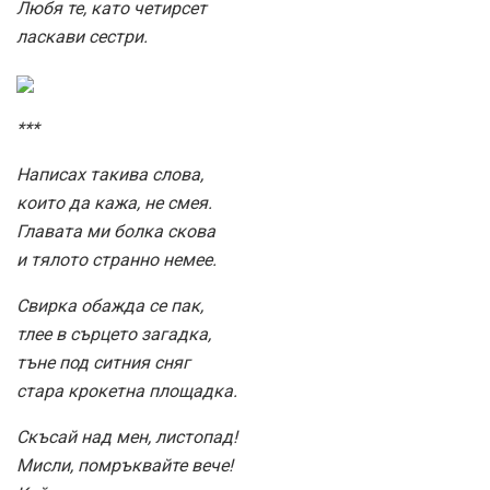
Любя те, като четирсет
ласкави сестри.
***
Написах такива слова,
които да кажа, не смея.
Главата ми болка скова
и тялото странно немее.
Свирка обажда се пак,
тлее в сърцето загадка,
тъне под ситния сняг
стара крокетна площадка.
Скъсай над мен, листопад!
Мисли, помръквайте вече!