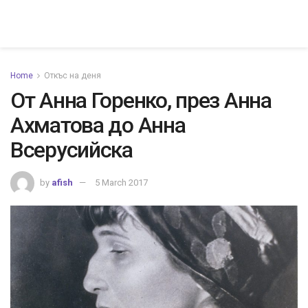
Home
Откъс на деня
От Анна Горенко, през Анна
Ахматова до Анна
Всерусийска
by
afish
5 March 2017