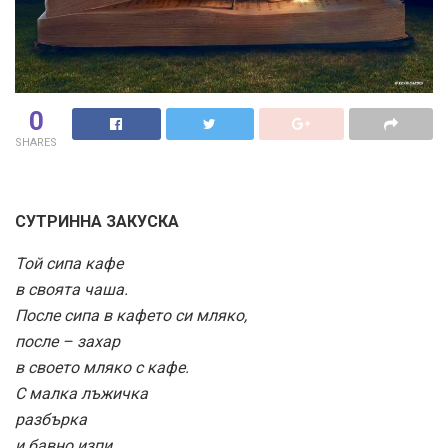
0
SHARES
СУТРИННА ЗАКУСКА
Той сипа кафе
в своята чаша.
После сипа в кафето си мляко,
после – захар
в своето мляко с кафе.
С малка лъжичка
разбърка
и бавно изпи