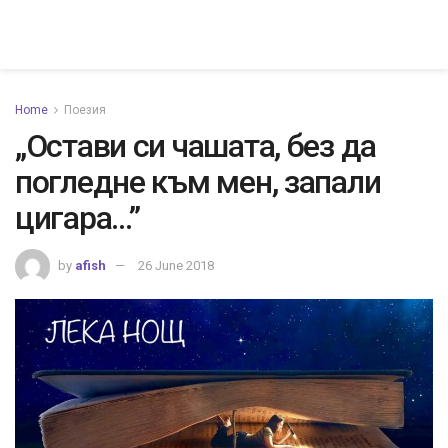
Home
Поезия
„Остави си чашата, без да
погледне към мен, запали
цигара…”
by
afish
26 June 2018