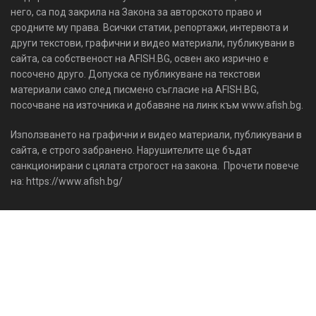
него, са под закрила на Закона за авторското право и
сродните му права. Всички статии, репортажи, интервюта и
други текстови, графични и видео материали, публикувани в
сайта, са собственост на AFISH.BG, освен ако изрично е
посочено друго. Допуска се публикуване на текстови
материали само след писмено съгласие на AFISH.BG,
посочване на източника и добавяне на линк към www.afish.bg.
Използването на графични и видео материали, публикувани в
сайта, е строго забранено. Нарушителите ще бъдат
санкционирани с цялата строгост на закона. Прочети повече
на: https://www.afish.bg/