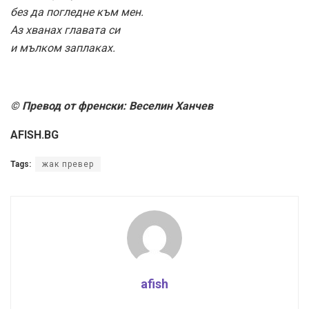
без да погледне към мен.
Аз хванах главата си
и мълком заплаках.
© Превод от френски: Веселин Ханчев
AFISH.BG
Tags:
жак превер
afish