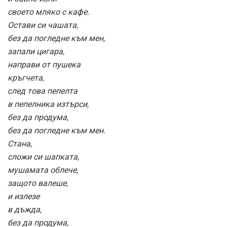
своето мляко с кафе.
Остави си чашата,
без да погледне към мен,
запали цигара,
направи от пушека
кръгчета,
след това пепелта
в пепелника изтърси,
без да продума,
без да погледне към мен.
Стана,
сложи си шапката,
мушамата облече,
защото валеше,
и излезе
в дъжда,
без да продума,