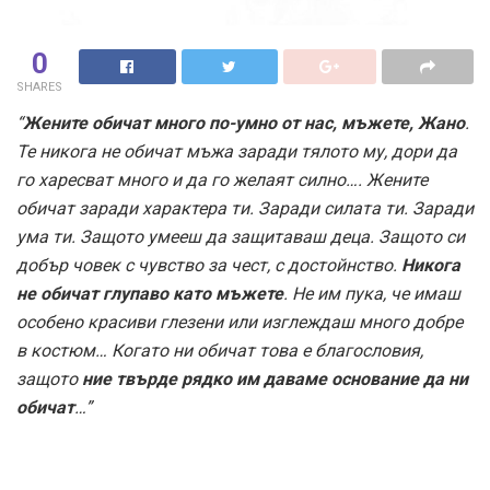
0
SHARES
“
Жените обичат много по-умно от нас, мъжете, Жано
.
Те никога не обичат мъжа заради тялото му, дори да
го харесват много и да го желаят силно…. Жените
обичат заради характера ти. Заради силата ти. Заради
ума ти. Защото умееш да защитаваш деца. Защото си
добър човек с чувство за чест, с достойнство.
Никога
не обичат глупаво като мъжете
. Не им пука, че имаш
особено красиви глезени или изглеждаш много добре
в костюм… Когато ни обичат това е благословия,
защото
ние твърде рядко им даваме основание да ни
обичат
…”