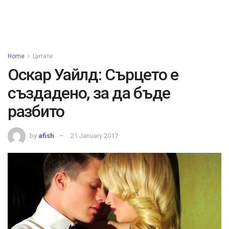
Home
Цитати
Оскар Уайлд: Сърцето е
създадено, за да бъде
разбито
by
afish
21 January 2017