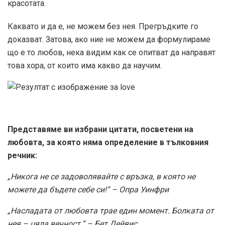
красотата.
Каквато и да е, не можем без нея. Прегръдките го
доказват. Затова, ако ние не можем да формулираме
що е то любов, нека видим как се опитват да направят
това хора, от които има какво да научим.
Представяме ви избрани цитати, посветени на
любовта, за която няма определение в тълковния
речник:
„Никога не се задоволявайте с връзка, в която не
можете да бъдете себе си!“ – Опра Уинфри
„Насладата от любовта трае един момент. Болката от
нея – цяла вечност.“ – Бет Дейвис