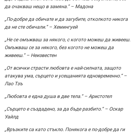
да очакваш нещо в замяна.“ – Мадона
„По-добре да обичате и да загубите, отколкото никога
да не сте обичали.“ – Хемингуей
„Не се омъжваш за някого, с когото можеш да живееш.
Омъжваш се за някого, без когото не можеш да
живееш.“ – Неизвестен
„От всички страсти любовта е най-силната, защото
атакува ума, сърцето и усещанията едновременно.“ –
Лао Тзъ
„Любовта е една душа в две тела.“ – Аристотел
„Сърцето е създадено, за да бъде разбито.“ – Оскар
Уайлд
„Връзките са като стъкло. Понякога е по-добре да ги