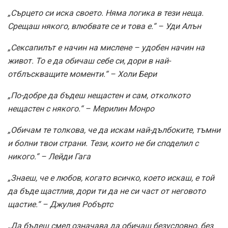
„Сърцето си иска своето. Няма логика в тези неща.
Срещаш някого, влюбвате се и това е.“ – Уди Алън
„Сексапилът е начин на мислене – удобен начин на
живот. То е да обичаш себе си, дори в най-
отблъскващите моменти.“ – Холи Бери
„По-добре да бъдеш нещастен и сам, отколкото
нещастен с някого.“ – Мерилин Монро
„Обичам те толкова, че да искам най-дълбоките, тъмни
и болни твои страни. Тези, които не би споделил с
никого.“ – Лейди Гага
„Знаеш, че е любов, когато всичко, което искаш, е той
да бъде щастлив, дори ти да не си част от неговото
щастие.“ – Джулия Робъртс
„Да бъдеш смел означава да обичаш безусловно, без