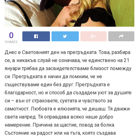
0
SHARES
Днес е Световният ден на прегръдката. Това, разбира
се, в никакъв слуай не означава, че единствено на 21
януари трябва да засвидетелстваме близост помежду
си. Прегръдката е начин да помним, че не
съществуваме един без друг. Прегръдката е
благодарност, но и способ да създадем уют за душите
си – вън от страховете, суетата и чувството за
самотност. Любовта е илюзията, че дишаш. Тя движи
света напред. Тя оправдава всяко наше добро
намерение. Причина за щастие, повод за болка.
Състояние на радост или на тъга, която създава