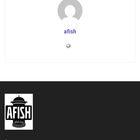
afish