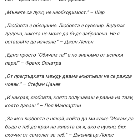
„Мъжете са лукс, не необходимост.“ – Шер
„Любовта е обещание. Любовта е сувенир. Веднъж
дадена, никога не може да бъде забравена. Не я
оставяйте да изчезне.“ – Джон Ленън
„Едно просто “Обичам те!” е по-значимо от всички
пари!“ – Франк Синатра
„От прегръдката между двама мъртъвци не се ражда
човек.“ – Стефан Цанев
„И накрая, любовта, която получаваш е равна на тази,
която даваш.“ – Пол Маккартни
„За мен любовта е някой, който да ми каже “Искам да
бъда с теб до края на живота си и, ако е нужно, бих
скочил от самолет за теб.” – Дженифър Лопес