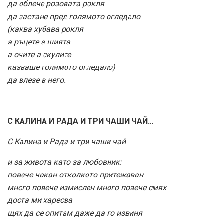
да облече розовата рокля
да застане пред голямото огледало
(каква хубава рокля
а ръцете а шията
а очите а скулите
казваше голямото огледало)
да влезе в него.
С КАЛИНА И РАДА И ТРИ ЧАШИ ЧАЙ…
С Калина и Рада и три чаши чай
и за живота като за любовник:
повече чакан отколкото притежаван
много повече измислен много повече смях
доста ми харесва
щях да се опитам даже да го извиня