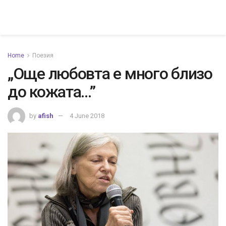
Home
Поезия
„Още любовта е много близо
до кожата…”
by
afish
4 June 2018