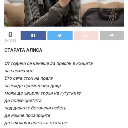
0
SHARES
СТАРАТА АЛИСА
От години се канеше да преспи в къщата
на спомените
Ето сега стои на прага
оглежда преметения двир
може да хвърли трохи на гугутките
да полее цветята
под деветте бетонени небета
да измие прозорците
да заключи вратата отвътре