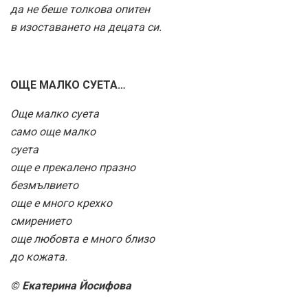
да не беше толкова опитен
в изоставането на децата си.
ОЩЕ МАЛКО СУЕТА…
Още малко суета
само още малко
суета
още е прекалено празно
безмълвието
още е много крехко
смирението
още любовта е много близо
до кожата.
© Екатерина Йосифова