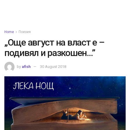
Home
Поезия
„Още август на власт е –
подивял и разкошен…”
by
afish
30 August 2018