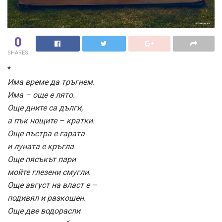
0
SHARES
*
Има време да тръгнем.
Има – още е лято.
Още дните са дълги,
а пък нощите – кратки.
Още пъстра е гарата
и луната е кръгла.
Още пясъкът пари
мойте глезени смугли.
Още август на власт е –
подивял и разкошен.
Още две водорасли