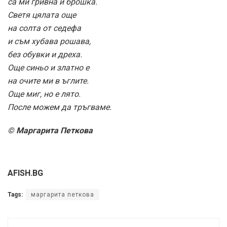
са ми гривна и брошка.
Светя цялата още
на солта от седефа
и съм хубава рошава,
без обувки и дреха.
Още синьо и златно е
на очите ми в ъглите.
Още миг, но е лято.
После можем да тръгваме.
© Маргарита Петкова
AFISH.BG
Tags:
маргарита петкова