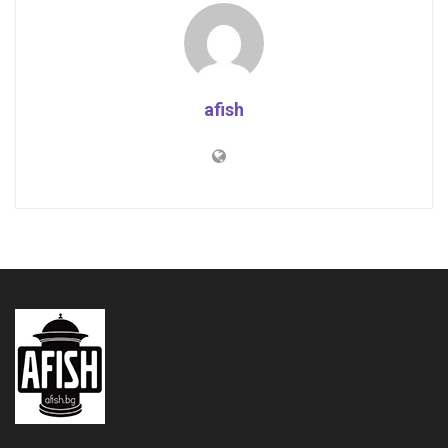
afish