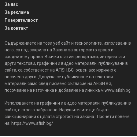
За нас
За реклама
Поверителност
За контакт
Съдържанието на този уеб сайт и технологиите, използвани в
него, са под закрила на Закона за авторското право и
сродните му права. Всички статии, репортажи, интервюта и
други текстови, графични и видео материали, публикувани в
сайта, са собственост на AFISH.BG, освен ако изрично е
посочено друго. Допуска се публикуване на текстови
материали само след писмено съгласие на AFISH.BG,
посочване на източника и добавяне на линк към www.afish.bg.
Използването на графични и видео материали, публикувани в
сайта, е строго забранено. Нарушителите ще бъдат
санкционирани с цялата строгост на закона. Прочети повече
на: https://www.afish.bg/