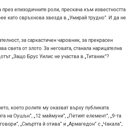
а през епизодичните роли, прескача към известността
рее като свръхнова звезда в „Умирай трудно”. И да не
телност, за саркастичен чаровник, за прекрасен
ва света от злото. За неговата, станала нарицателна
дотът „Защо Брус Уилис не участва в „Титаник”?
то, което ролите му оказват върху публиката.
ата на Оушън”, „12 маймуни”, „Петият елемент”, „9-та
говори”, „Смъртта й отива” и „Армагедон” с „Чакала”,