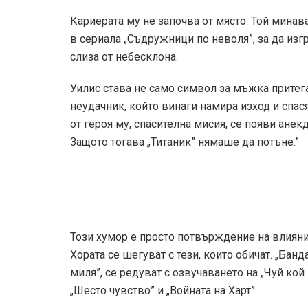
Кариерата му не започва от място. Той минав
в сериала „Съдружници по неволя”, за да изг
слиза от небесклона.
Уилис става не само символ за мъжка притега
неудачник, който винаги намира изход и спася
от героя му, спасителна мисия, се появи анек
Защото тогава „Титаник” нямаше да потъне.”
Този хумор е просто потвърждение на влияние
Хората се шегуват с тези, които обичат. „Банд
миля”, се редуват с озвучаването на „Чуй кой 
„Шесто чувство” и „Войната на Харт”.