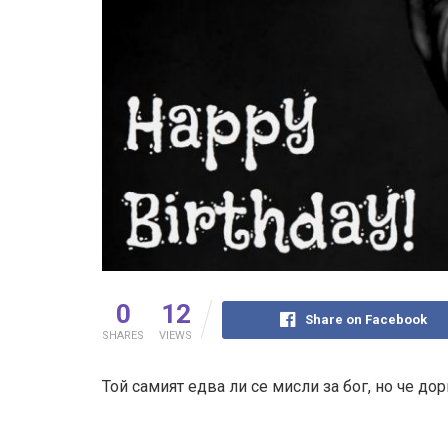
0
12
Share on Facebook
SHARES
VIEWS
Той самият едва ли се мисли за бог, но че до