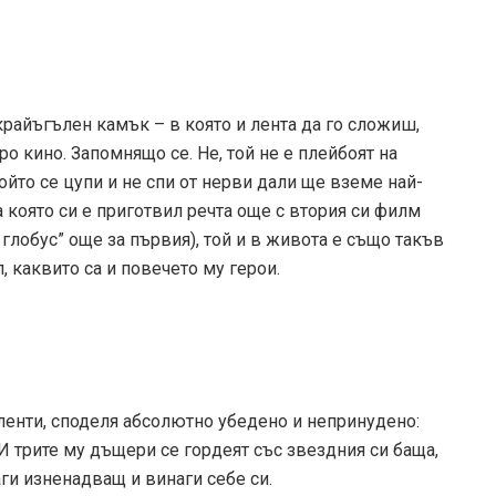
 крайъгълен камък – в която и лента да го сложиш,
о кино. Запомнящо се. Не, той не е плейбоят на
ойто се цупи и не спи от нерви дали ще вземе най-
а която си е приготвил речта още с втория си филм
н глобус” още за първия), той и в живота е също такъв
, каквито са и повечето му герои.
ленти, споделя абсолютно убедено и непринудено:
” И трите му дъщери се гордеят със звездния си баща,
ги изненадващ и винаги себе си.