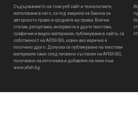
Съдържанието на този уеб сайт и технологиите,
И
използвани в него, са под закрила на Закона за
пу
авторското право и сродните му права. Всички
Н
статии, репортажи, интервюта и други текстови,
ст
графични и видео материали, публикувани в сайта, са
ht
собственост на AFISH.BG, освен ако изрично е
посочено друго. Допуска се публикуване на текстови
материали само след писмено съгласие на AFISH.BG,
посочване на източника и добавяне на линк към
www.afish.bg.