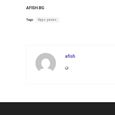
AFISH.BG
Tags:
брус уилис
afish