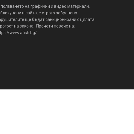
зползването на графични и видео материали,
бликувани в сайта, е строго забранено.
арушителите ще бъдат санкционирани с цялата
рогост на закона. Прочети повече на:
tps://www.afish.bg/