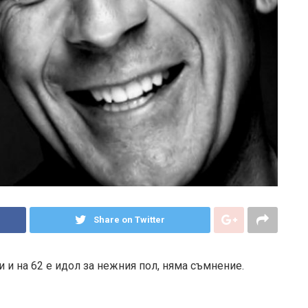
Share on Twitter
ри и на 62 е идол за нежния пол, няма съмнение.