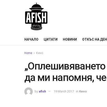
НАЧАЛО
ЦИТАТИ
НОВИНИ
ОТКЪС НА ДЕ
Home
Кино
„Оплешивяването 
да ми напомня, че
by
afish
19 March 2017
in
Кино