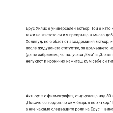
Брус Уилис е универсален актьор. Той е като
тежи на мястото си и я превръща в много добр
Холивуд, не е обзет от звездомания актьор, к
после жадуваната статуетка, за връчването н
(да не забравяме, че получава „Еми” и „Злате
непукист и иронично намигащ към себе си тип
Актьорът с филмография, съдържаща над 80 
„Повече се гордея, че съм баща, а не актьор.
а ние чакаме следващите роли на Брус – вина