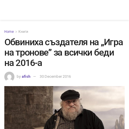
Home
Книги
Обвиниха създателя на „Игра
на тронове” за всички беди
на 2016-a
by
afish
30 December 2016