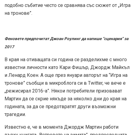
подобно събитие често се сравнява със сюжет от „Игра
на тронове”.
Феновете предпочитат Джоан Роулинг да напише “сценария” за
2017
В края на отиващата си година се разделихме с много
известни личности като Кари Фишър, Джордж Майкъл
и Ленард Коен. А още през януари авторът на “Игра на
тронове” съобщи в микроблога си в Twitter, че вече е
„режисирал 2016-а”. Някои потребители призовават
Мартин да се скрие някъде за няколко дни до края на
годината, за да се предотвратят други възможни
трагедии.
Известно е, че в момента Джордж Мартин работи
върху книгата „Ветровете на зимата”, предпоследната