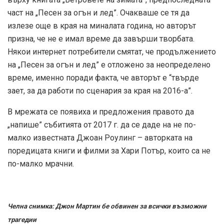
част на „Песен за огън и лед”. Очакваше се тя да
излезе още в края на миналата година, но авторът
призна, че не е имал време да завърши творбата.
Някои интернет потребители смятат, че продължението
на „Песен за огън и лед” е отложено за неопределено
време, именно поради факта, че авторът е “твърде
зает, за да работи по сценария за края на 2016-а”.
В мрежата се появиха и предложения правото да
„напише” събитията от 2017 г. да се даде на не по-
малко известната Джоан Роулинг – авторката на
поредицата книги и филми за Хари Потър, които са не
по-малко мрачни.
Челна снимка: Джон Мартин бе обвинен за всички възможни
трагедии