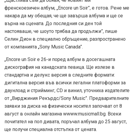
„Щастлива съм да обявя, че новият ми
френскоезичен албум, „Encore un Soir”, е готов. Рене ме
накара да му обещая, че ще завърша албума и ще се
върна на сцената. До последния си ден той
настояваше, че шоуто трябва да продължи”, пише
Селин Дион в специално обръщение, разпространено
от компанията „Sony Music Canada”.
„Encore un Soir е 26-и поред албум в досегашната
дискография на канадската певица. Ще излезе в
стандартна и делукс версия в следните формати:
дигитална версия във всички легални платоформи за
даунлоад и стрийминг, CD и винил, уточниха издателите
от „Вирджиния Рекърдс/Sony Music”. Предварителните
заявки за диска на физически носител започват от 8
август в онлайн магазина wwww.musicmall.bg. Всеки
почитател на поп дивата, поръчал албума до 25 август,
ще получи специална отстъпка от цената.