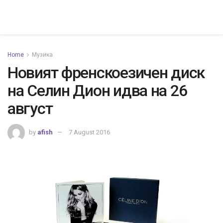
Home
Музика
Новият френскоезичен диск
на Селин Дион идва на 26
август
by
afish
7 August 2016