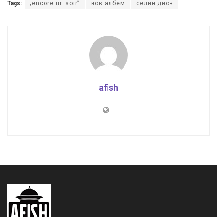
Tags:
„encore un soir”
нов албем
селин дион
afish