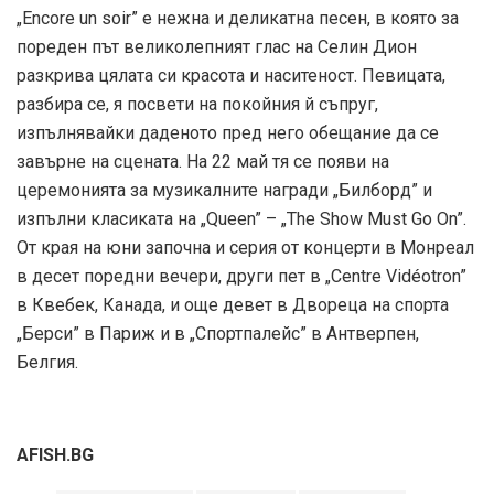
„Encore un soir” е нежна и деликатна песен, в която за
пореден път великолепният глас на Селин Дион
разкрива цялата си красота и наситеност. Певицата,
разбира се, я посвети на покойния й съпруг,
изпълнявайки даденото пред него обещание да се
завърне на сцената. На 22 май тя се появи на
церемонията за музикалните награди „Билборд” и
изпълни класиката на „Queen” – „The Show Must Go On”.
От края на юни започна и серия от концерти в Монреал
в десет поредни вечери, други пет в „Centre Vidéotron”
в Квебек, Канада, и още девет в Двореца на спорта
„Берси” в Париж и в „Спортпалейс” в Антверпен,
Белгия.
AFISH.BG