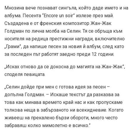
Мнозина вече познават сингъла, който даде името и на
албума. Песента “Encore un soir” излезе през май.
Създадена е от френския композитор Жан-Жак
Голдман по лична молба на Селин. Тя се обръща към
носителя на редица престижни награди, включително
„Грами”, да напише песен за новия й албум, след като
за последен път работят заедно преди 12 години.
„Исках отново да се докосна до магията на Жан-Жак”,
споделя певицата.
„Селин дойде при мен с готова идея за песен –
допълна Голдман. – Искаше текстът да разказва за
това как минава времето край нас и как пропускаме
толкова неща в забързаното ни всекидневие. Когато
живееш на прекалено бързи обороти, много често
забравяш колко мимолетно е всичко.”