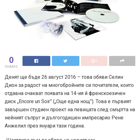
0
SHARES
Денят ще бъде 26 август 2016 – това обяви Селин
Дион за радост на многобройните си почитатели, които
отдавна очакват появата на 14-ия й френскоезичен
диск „Encore un Soir” („Още една нощ”). Това е първият
завършен студиен проект на певицата след смъртта на
нейният съпруг и дългогодишен импресарио Рене
Анжелил през януари тази година.