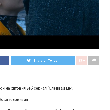
Share on Twitter
зон на хитовия уеб сериал “Следвай ме”.
Нова телевизия.