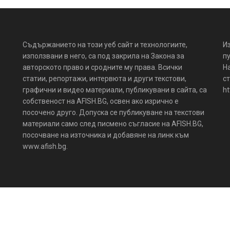
Съдържанието на този уеб сайт и технологиите,
И
използвани в него, са под закрила на Закона за
пу
авторското право и сродните му права. Всички
Н
статии, репортажи, интервюта и други текстови,
ст
графични и видео материали, публикувани в сайта, са
ht
собственост на AFISH.BG, освен ако изрично е
посочено друго. Допуска се публикуване на текстови
материали само след писмено съгласие на AFISH.BG,
посочване на източника и добавяне на линк към
www.afish.bg.