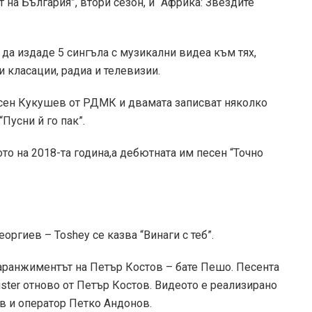
т на България”, втори сезон, и “Африка: Звездите
 да издаде 5 сингъла с музикални видеа към тях,
 класации, радиа и телевизии.
Асен Кукушев от РДМК и двамата записват няколко
Пусни й го пак”.
ото на 2018-та година,а дебютната им песен “Точно
оргиев – Toshey се казва “Винаги с теб”.
, аранжиментът на Петър Костов – бате Пешо. Песента
uster отново от Петър Костов. Видеото е реализирано
в и оператор Петко Андонов.