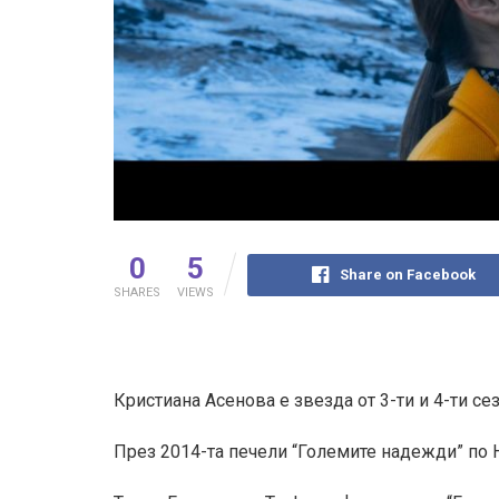
0
5
Share on Facebook
SHARES
VIEWS
Кристиана Асенова е звезда от 3-ти и 4-ти се
През 2014-та печели “Големите надежди” по 