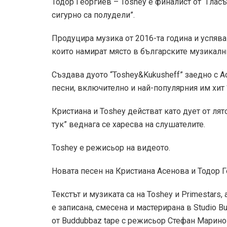
Тодор Георгиев – Toshey е финалист от “Гласъ
сигурно са полудели”.
Продуцира музика от 2016-та година и успява
които намират място в българските музикални
Създава дуото “Toshey&Kukusheff” заедно с 
песни, включително и най-популярния им хит “
Кристиана и Toshey действат като дует от лят
тук” веднага се харесва на слушателите.
Toshey е режисьор на видеото.
Новата песен на Кристиана Асенова и Тодор Ге
Текстът и музиката са на Toshey и Primestars
е записана, смесена и мастерирана в Studio B
от Buddubbaz tape с режисьор Стефан Марино