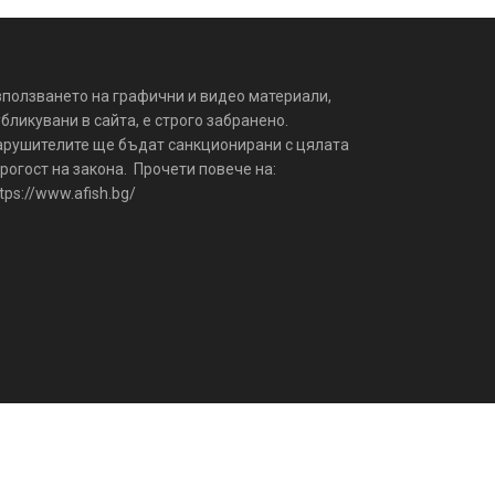
зползването на графични и видео материали,
бликувани в сайта, е строго забранено.
арушителите ще бъдат санкционирани с цялата
рогост на закона. Прочети повече на:
tps://www.afish.bg/