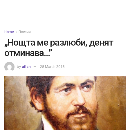
Home
Поезия
„Нощта ме разлюби, денят
отминава…”
by
afish
28 March 2018