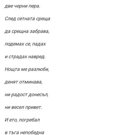
две черни пера.
След сетната среща
да срещна забрава,
подемах се, падах
и страдах навред.
Нощта ме разлюби,
денят отминава,
ни радост донесъл,
ни весел привет.
И ето, погребал
в тъга непобедна