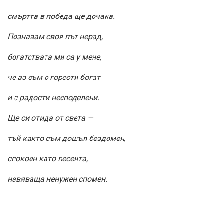
смъртта в победа ще дочака.
Познавам своя път нерад,
богатствата ми са у мене,
че аз съм с горести богат
и с радости несподелени.
Ще си отида от света —
тъй както съм дошъл бездомен,
спокоен като песента,
навяваща ненужен спомен.