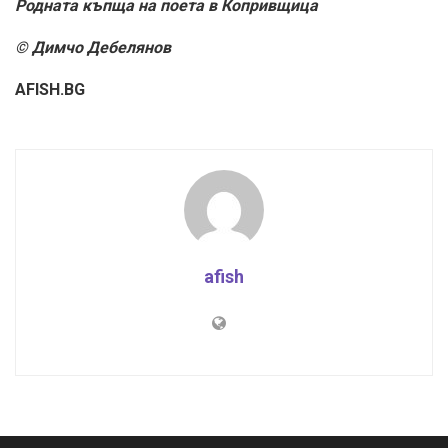
Родната къпща на поета в Копривщица
© Димчо Дебелянов
AFISH.BG
afish