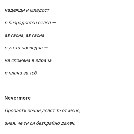
надежди и младост
в безрадостен склеп —
аз гасна, аз гасна
с утеха последна —
на спомена в здрача
и плача за теб.
Nevermore
Пропасти вечни делят те от мене,
зная, че ти си безкрайно далеч,