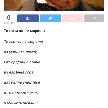
0
SHARES
Ти смътно се мяркаш…
Ти смътно се мяркаш
из морната памет,
кат бродница сънна
в бездънна гора —
аз тръпна след тебе
и тръпно ме мамят
в мъглите вечерни