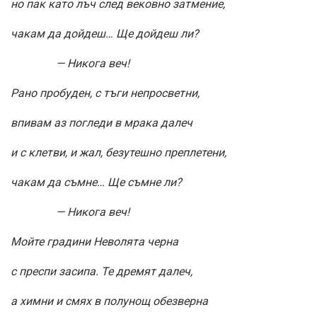
но пак като лъч след вековно затмение,
чакам да дойдеш… Ще дойдеш ли?
— Никога веч!
Рано пробуден, с тъги непросветни,
впивам аз погледи в мрака далеч
и с клетви, и жал, безутешно преплетени,
чакам да съмне… Ще съмне ли?
— Никога веч!
Мойте градини Неволята черна
с преспи засипа. Те дремят далеч,
а химни и смях в полунощ обезверна