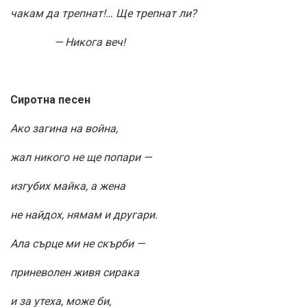
чакам да трепнат!… Ще трепнат ли?
— Никога веч!
Сиротна песен
Ако загина на война,
жал никого не ще попари —
изгубих майка, а жена
не найдох, нямам и другари.
Ала сърце ми не скърби —
приневолен живя сирака
и за утеха, може би,