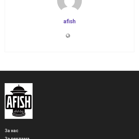
afish
За нас
За реклама