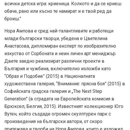
всички детска игра: криеница. Колкото и да се криеш
обаче, рано или късно те намират и е твой ред да
броиш.”
Нора Ампова е сред най-талантливите и работещи
млади български творци, убедена е Цветелина
Анастасова, дипломиран експерт по изобразително
изкуство от Сорбоната и неин личен арт мениджър.
Двете заедно реализират различни проекти в
България и чужбина, включително изложби като
“Образ и Подобие” (2015) в Националната
художествена галерия, “Внимание: прясна боя” (2015) в
Софийската градска галерия и „The Next Step
Generation” (в сградата на Европейската комисия в
Брюксел, Белгия, 2015). Известният колекционер Юго
Вутен, който създаде огромен скулптурен парк с
произведения на български автори, от скоро
притежава и творби на Нора Ампова, които е изложил