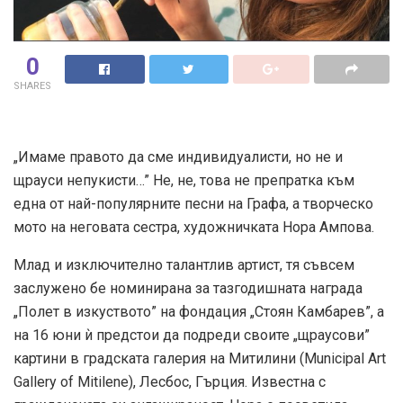
0
SHARES
„Имаме правото да сме индивидуалисти, но не и
щрауси непукисти…” Не, не, това не препратка към
една от най-популярните песни на Графа, а творческо
мото на неговата сестра, художничката Нора Ампова.
Млад и изключително талантлив артист, тя съвсем
заслужено бе номинирана за тазгодишната награда
„Полет в изкуството” на фондация „Стоян Камбарев”, а
на 16 юни ѝ предстои да подреди своите „щраусови”
картини в градската галерия на Митилини (Municipal Art
Gallery of Mitilene), Лесбос, Гърция. Известна с