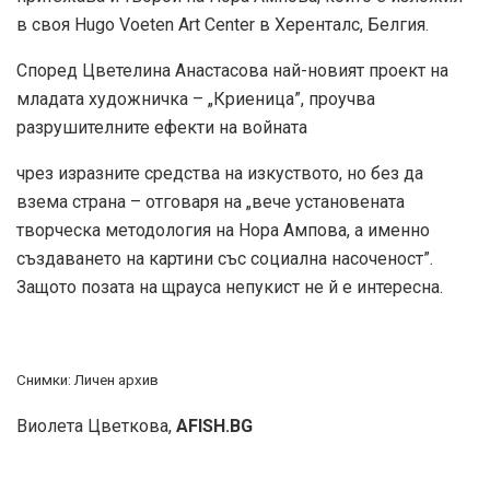
в своя Hugo Voeten Art Center в Херенталс, Белгия.
Според Цветелина Анастасова най-новият проект на
младата художничка – „Криеница”, проучва
разрушителните ефекти на войната
чрез изразните средства на изкуството, но без да
взема страна – отговаря на „вече установената
творческа методология на Нора Ампова, а именно
създаването на картини със социална насоченост”.
Защото позата на щрауса непукист не й е интересна.
Снимки: Личен архив
Виолета Цветкова,
AFISH.BG