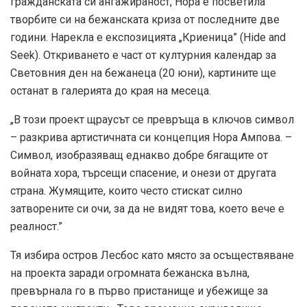
гражданската си ангажираност, Нора е посветила
творбите си на бежанската криза от последните две
години. Нарекла е експозицията „Криеница” (Hide and
Seek). Откриването е част от културния календар за
Световния ден на бежанеца (20 юни), картините ще
останат в галерията до края на месеца.
„В този проект щраусът се превръща в ключов символ
– разкрива артистичната си концепция Нора Ампова. –
Символ, изобразяващ еднакво добре бягащите от
войната хора, търсещи спасение, и онези от другата
страна. Жумящите, които често стискат силно
затворените си очи, за да не видят това, което вече е
реалност.”
Тя избира остров Лесбос като място за осъществяване
на проекта заради огромната бежанска вълна,
превърнала го в първо пристанище и убежище за