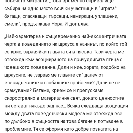
повечето мигранти. „Това временно скривалище
събира на едно място всички участници в “играта”:
бягащи, спасяващи, търсещи, намиращи, уплашени,
смели”, продължава Нора. И допълва:
„Най-характерна и същевременно най-ексцентричната
черта в поведението на щрауса е начинът, по който той
се крие, заравяйки главата си в пясъка. Тази черта ме
отвежда към асоциирането на причудливата птица с
човешкото поведение. Дали и ние, хората, подобно на
щраусите, не „заравяме главите си” далеч от
всекидневните и глобалните проблеми? Дали не се
срамуваме? Бягаме, крием се и препускаме
скорострелно в материалния свят, докато ценностите
ни остават някъде зад нас… Всяка следваща асоциация
между двата поведенчески модела ме отвежда все
по дълбоко в същността на това бягане и потъване в
проблемите. Тя се оформя като добре познатата на