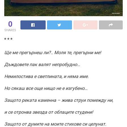
0
SHARES
* * *
Ще ме прегърнеш ли?.. Моля те, прегърни ме!
Дъждовете пак валят непробудно…
Немилостива е светлината, и няма име.
Но сякаш все още нищо не е изгубено…
Защото реката каменна – жива струи помежду ни,
и се отронва звезда от облаците студени!
Защото от думите на моите стихове си целунат.