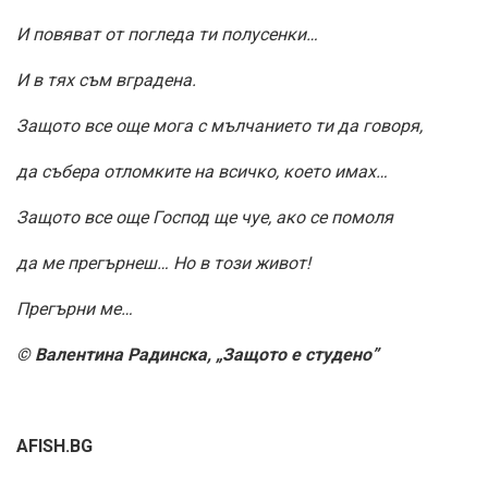
И повяват от погледа ти полусенки…
И в тях съм вградена.
Защото все още мога с мълчанието ти да говоря,
да събера отломките на всичко, което имах…
Защото все още Господ ще чуе, ако се помоля
да ме прегърнеш… Но в този живот!
Прегърни ме…
© Валентина Радинска, „Защото е студено”
AFISH.BG