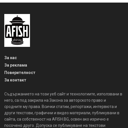
За нас
За реклама
Поверителност
За контакт
Съдържанието на този уеб сайт и технологиите, използвани в
него, са под закрила на Закона за авторското право и
сродните му права. Всички статии, репортажи, интервюта и
други текстови, графични и видео материали, публикувани в
сайта, са собственост на AFISH.BG, освен ако изрично е
посочено друго. Допуска се публикуване на текстови