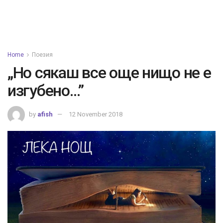
Home
Поезия
„Но сякаш все още нищо не е
изгубено…”
by
afish
12 November 2018