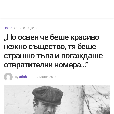
Home
Откъс на деня
„Но освен че беше красиво
нежно същество, тя беше
страшно тъпа и погаждаше
отвратителни номера…”
by
afish
12 March 2018