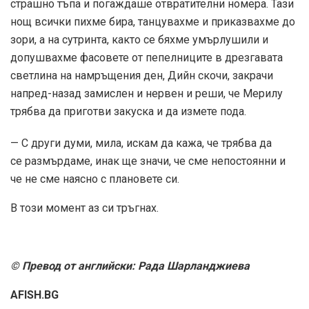
страшно тъпа и погаждаше отвратителни номера. Тази
нощ всички пихме бира, танцувахме и приказвахме до
зори, а на сутринта, както се бяхме умърлушили и
допушвахме фасовете от пепелниците в дрезгавата
светлина на намръщения ден, Дийн скочи, закрачи
напред-назад замислен и нервен и реши, че Мерилу
трябва да приготви закуска и да измете пода.
— С други думи, мила, искам да кажа, че трябва да
се размърдаме, инак ще значи, че сме непостоянни и
че не сме наясно с плановете си.
В този момент аз си тръгнах.
© Превод от английски: Рада Шарланджиева
AFISH.BG