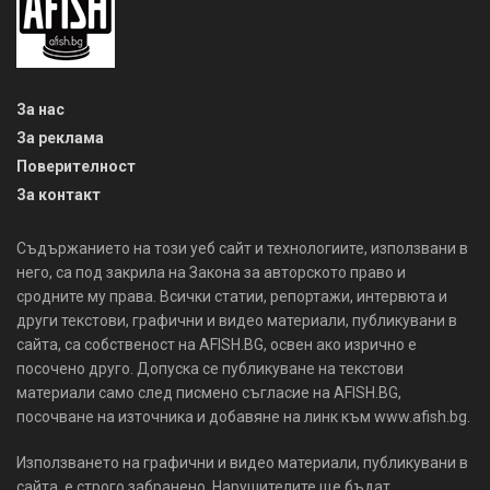
За нас
За реклама
Поверителност
За контакт
Съдържанието на този уеб сайт и технологиите, използвани в
него, са под закрила на Закона за авторското право и
сродните му права. Всички статии, репортажи, интервюта и
други текстови, графични и видео материали, публикувани в
сайта, са собственост на AFISH.BG, освен ако изрично е
посочено друго. Допуска се публикуване на текстови
материали само след писмено съгласие на AFISH.BG,
посочване на източника и добавяне на линк към www.afish.bg.
Използването на графични и видео материали, публикувани в
сайта, е строго забранено. Нарушителите ще бъдат