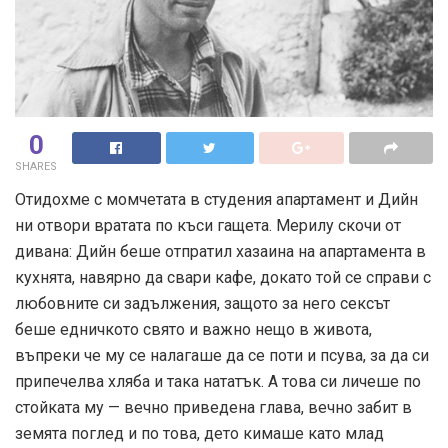
0
SHARES
Отидохме с момчетата в студения апартамент и Дийн
ни отвори вратата по къси гащета. Мерилу скочи от
дивана: Дийн беше отпратил хазаина на апартамента в
кухнята, навярно да свари кафе, докато той се справи с
любовните си задължения, защото за него сексът
беше едничкото свято и важно нещо в живота,
въпреки че му се налагаше да се поти и псува, за да си
припечелва хляба и така нататък. А това си личеше по
стойката му — вечно приведена глава, вечно забит в
земята поглед и по това, дето кимаше като млад