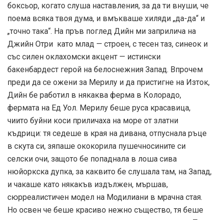
боксьор, когато слуша наставления, за да ти внуши, че
поема всяка твоя дума, и вмъкваше хиляди „да-да“ и
„точно така“. На пръв поглед Дийн ми заприлича на
Джийн Отри като млад — строен, с тесен таз, синеок и
със силен оклахомски акцент — истински
бакенбардест герой на белоснежния Запад. Впрочем
преди да се ожени за Мерилу и да пристигне на Изток,
Дийн бе работил в някаква ферма в Колорадо,
фермата на Ед Уол. Мерилу беше руса красавица,
чиито буйни коси приличаха на море от златни
къдрици: тя седеше в края на дивана, отпуснала ръце
в скута си, зяпаше ококорила пушечносините си
селски очи, защото бе попаднала в лоша сива
нюйоркска дупка, за каквито бе слушала там, на Запад,
и чакаше като някакъв издължен, мършав,
сюрреалистичен модел на Модилиани в мрачна стая.
Но освен че беше красиво нежно същество, тя беше