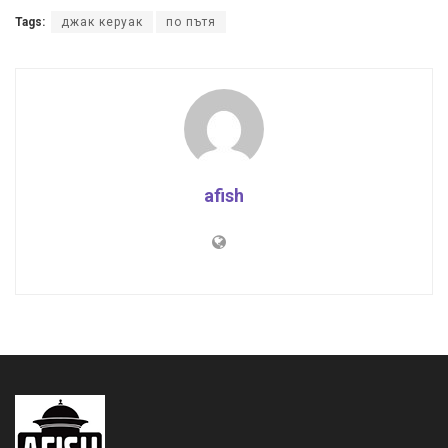
Tags:
джак керуак
по пътя
afish