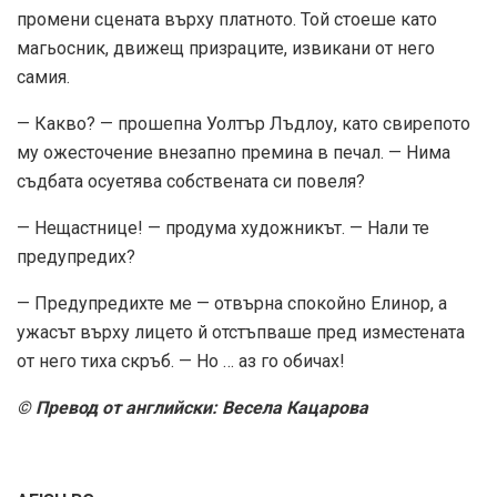
промени сцената върху платното. Той стоеше като
магьосник, движещ призраците, извикани от него
самия.
— Какво? — прошепна Уолтър Лъдлоу, като свирепото
му ожесточение внезапно премина в печал. — Нима
съдбата осуетява собствената си повеля?
— Нещастнице! — продума художникът. — Нали те
предупредих?
— Предупредихте ме — отвърна спокойно Елинор, а
ужасът върху лицето й отстъпваше пред изместената
от него тиха скръб. — Но … аз го обичах!
© Превод от английски: Весела Кацарова