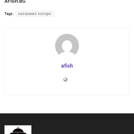
AFISH.BG
Tags:
натаниел хоторн
afish