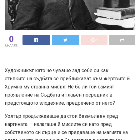
0
SHARES
Художникът като че чуваше зад себе си как
стъпките на съдбата се приближават към жертвите й.
Хрумна му странна мисъл. Не бе ли той самият
проявление на Съдбата и главен посредник в
предстоящото злодеяние, предречено от него?
Уолтър продължаваше да стои безмълвен пред
картината — излагаше й мислите си като пред
собственото си сърце и се предаваше на магията на