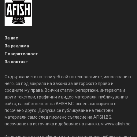
За нас
За реклама
Поверителност
За контакт
Съдържанието на този уеб сайт и технологиите, използвани в
него, са под закрила на Закона за авторското право и
сродните му права. Всички статии, репортажи, интервюта и
други текстови, графични и видео материали, публикувани в
сайта, са собственост на AFISH.BG, освен ако изрично е
посочено друго. Допуска се публикуване на текстови
материали само след писмено съгласие на AFISH.BG,
посочване на източника и добавяне на линк към www.afish.bg.
Използването на графични и видео материали, публикувани в