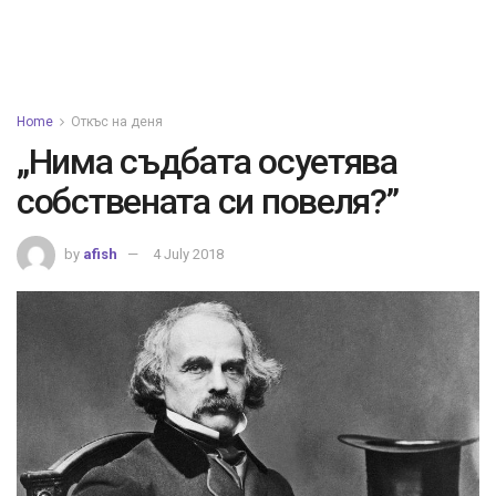
Home
Откъс на деня
„Нима съдбата осуетява
собствената си повеля?”
by
afish
4 July 2018