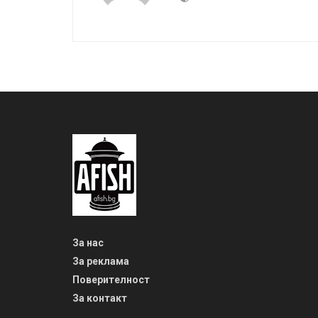
За нас
За реклама
Поверителност
За контакт