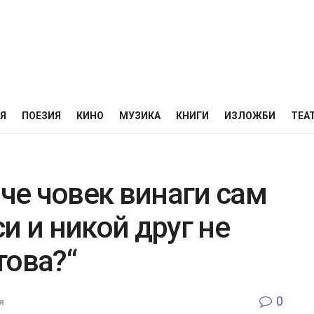
НЯ
ПОЕЗИЯ
КИНО
МУЗИКА
КНИГИ
ИЗЛОЖБИ
ТЕА
 че човек винаги сам
и и никой друг не
това?“
0
я