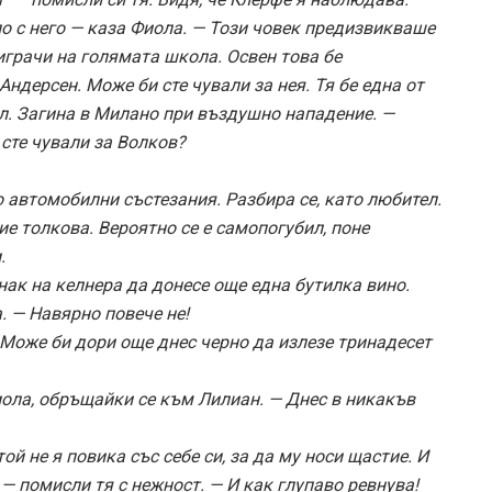
ло с него — каза Фиола. — Този човек предизвикваше
играчи на голямата школа. Освен това бе
Андерсен. Може би сте чували за нея. Тя бе една от
л. Загина в Милано при въздушно нападение. —
 сте чували за Волков?
 автомобилни състезания. Разбира се, като любител.
е толкова. Вероятно се е самопогубил, поне
.
нак на келнера да донесе още една бутилка вино.
. — Навярно повече не!
 Може би дори още днес черно да излезе тринадесет
иола, обръщайки се към Лилиан. — Днес в никакъв
й не я повика със себе си, за да му носи щастие. И
 — помисли тя с нежност. — И как глупаво ревнува!