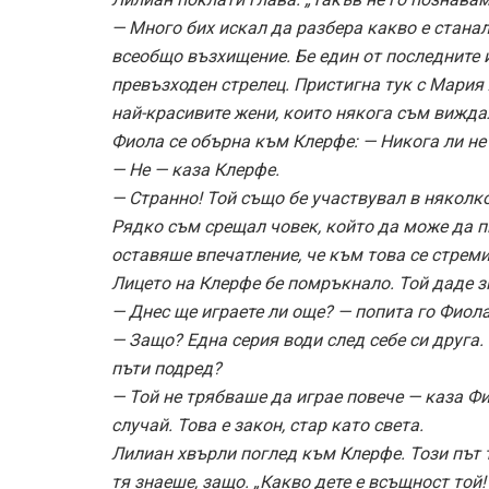
— Много бих искал да разбера какво е стана
всеобщо възхищение. Бе един от последните 
превъзходен стрелец. Пристигна тук с Мария 
най-красивите жени, които някога съм вижда
Фиола се обърна към Клерфе: — Никога ли не
— Не — каза Клерфе.
— Странно! Той също бе участвувал в няколко
Рядко съм срещал човек, който да може да пи
оставяше впечатление, че към това се стреми
Лицето на Клерфе бе помръкнало. Той даде з
— Днес ще играете ли още? — попита го Фиола
— Защо? Една серия води след себе си друга.
пъти подред?
— Той не трябваше да играе повече — каза Ф
случай. Това е закон, стар като света.
Лилиан хвърли поглед към Клерфе. Този път то
тя знаеше, защо. „Какво дете е всъщност той!