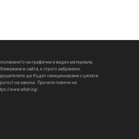
зползването на графични и видео материали,
бликувани в сайта, е строго забранено.
арушителите ще бъдат санкционирани с цялата
рогост на закона. Прочети повече на:
tps://www.afish.bg/