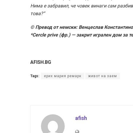
Нима е забравил, че човек винаги сам разби
това?“
© Превод от немски: Венцеслав Константин
*Cercle prive (фр.) — закрит игрален дом за т
AFISH.BG
Tags:
ерих мария ремарк
живот на заем
afish