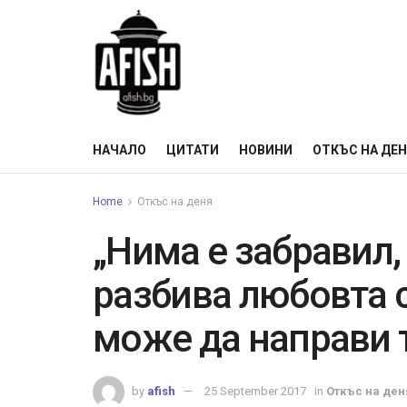
НАЧАЛО
ЦИТАТИ
НОВИНИ
ОТКЪС НА ДЕ
Home
Откъс на деня
„Нима е забравил,
разбива любовта с
може да направи 
by
afish
25 September 2017
in
Откъс на ден