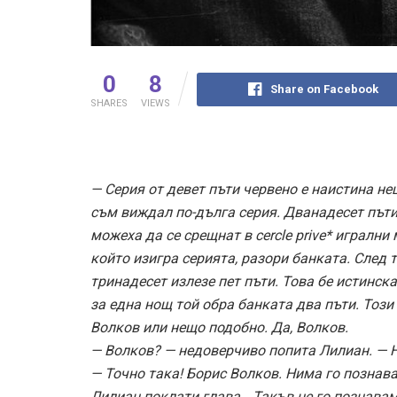
0
8
Share on Facebook
SHARES
VIEWS
— Серия от девет пъти червено е наистина н
съм виждал по-дълга серия. Дванадесет пъти
можеха да се срещнат в cercle prive* игрални 
който изигра серията, разори банката. След 
тринадесет излезе пет пъти. Това бе истинска
за една нощ той обра банката два пъти. Този 
Волков или нещо подобно. Да, Волков.
— Волков? — недоверчиво попита Лилиан. — Н
— Точно така! Борис Волков. Нима го познава
Лилиан поклати глава. „Такъв не го познавам