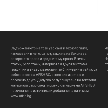
Съдържанието на този уеб сайт и технологиите,
И
използвани в него, са под закрила на Закона за
пу
авторското право и сродните му права. Всички
Н
статии, репортажи, интервюта и други текстови,
ст
графични и видео материали, публикувани в сайта, са
ht
собственост на AFISH.BG, освен ако изрично е
посочено друго. Допуска се публикуване на текстови
материали само след писмено съгласие на AFISH.BG,
посочване на източника и добавяне на линк към
www.afish.bg.