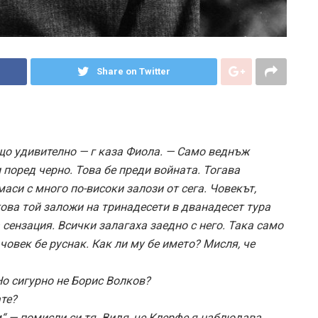
Share on Twitter
ещо удивително — г каза Фиола. — Само веднъж
 поред черно. Това бе преди войната. Тогава
маси с много по-високи залози от сега. Човекът,
това той заложи на тринадесети в дванадесет тура
 сензация. Всички залагаха заедно с него. Така само
човек бе руснак. Как ли му бе името? Мисля, че
о сигурно не Борис Волков?
те?
“ — помисли си тя. Видя, че Клерфе я наблюдава.