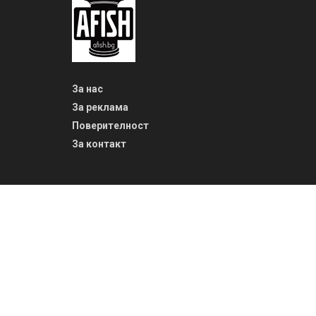
За нас
За реклама
Поверителност
За контакт