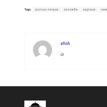
Tags:
вълчан петров
изложба
картини
ни
afish