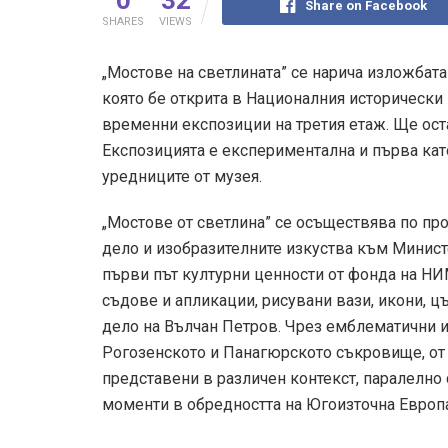
Share on Facebook
SHARES
VIEWS
„Мостове на светлината” се нарича изложбат
която бе открита в Националния исторически 
временни експозиции на третия етаж. Ще ост
Експозицията е експериментална и първа кат
уредниците от музея.
„Мостове от светлина” се осъществява по пр
дело и изобразителните изкуства към Минист
първи път културни ценности от фонда на НИ
съдове и апликации, рисувани вази, икони, ц
дело на Вълчан Петров. Чрез емблематични и
Рогозенското и Панагюрското съкровище, от 
представени в различен контекст, паралелно
моменти в обредността на Югоизточна Европа