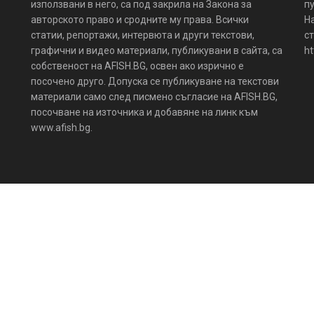
използвани в него, са под закрила на Закона за
пу
авторското право и сродните му права. Всички
Н
статии, репортажи, интервюта и други текстови,
ст
графични и видео материали, публикувани в сайта, са
ht
собственост на AFISH.BG, освен ако изрично е
посочено друго. Допуска се публикуване на текстови
материали само след писмено съгласие на AFISH.BG,
посочване на източника и добавяне на линк към
www.afish.bg.