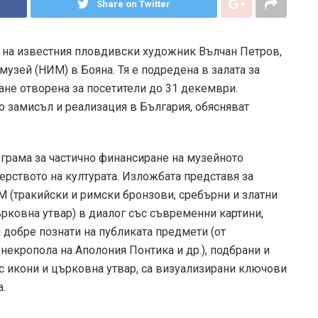
Share on Twitter
а на известния пловдивски художник Вълчан Петров,
музей (НИМ) в Бояна. Тя е подредена в залата за
ане отворена за посетители до 31 декември.
о замисъл и реализация в България, обясняват
ограма за частично финансиране на музейното
ерството на културата. Изложбата представя за
М (тракийски и римски бронзови, сребърни и златни
ърковна утвар) в диалог със съвременни картини,
 добре познати на публиката предмети (от
некропола на Аполония Понтика и др.), подбрани и
 с икони и църковна утвар, са визуализирани ключови
.