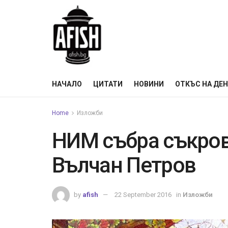
НАЧАЛО
ЦИТАТИ
НОВИНИ
ОТКЪС НА ДЕ
Home
Изложби
НИМ събра съкров
Вълчан Петров
by
afish
22 September 2016
in
Изложби