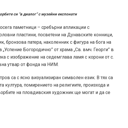
рбите си “в диалог” с музейни експонати
осега паметници – сребърни апликации с
 оловни пластини, посветени на Дунавските конници,
, бронзова патера, наколенник с фигура на бога на
 „Успение Богородично” от храма „Св. вмч. Георги” в
ка с изображение на седемглава ламя с корони от с.
на утвар от фонда на НИМ.
тров са с ясно визуализиран символен език. В тях са
та култура, помирението на религиите, произхода и
орбите на пловдивския художник ще могат и да се