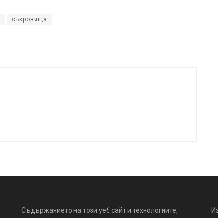
м
съкровища
Съдържанието на този уеб сайт и технологиите,
И