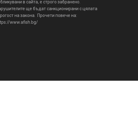
бликувани в сайта, е строго забранено.
арушителите ще бъдат санкционирани с цялата
рогост на закона. Прочети повече на:
tps://www.afish.bg/