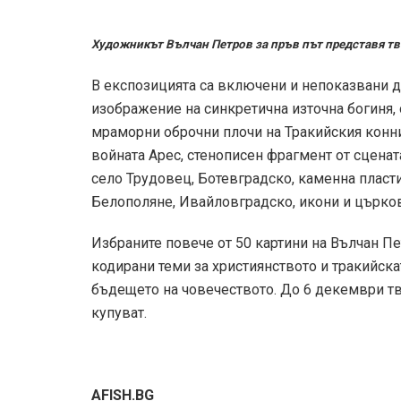
Художникът Вълчан Петров за пръв път представя тво
В експозицията са включени и непоказвани д
изображение на синкретична източна богиня,
мраморни оброчни плочи на Тракийския конник
войната Арес, стенописен фрагмент от сцената
село Трудовец, Ботевградско, каменна пласти
Белополяне, Ивайловградско, икони и църков
Избраните повече от 50 картини на Вълчан Пе
кодирани теми за християнството и тракийска
бъдещето на човечеството. До 6 декември тв
купуват.
AFISH.BG