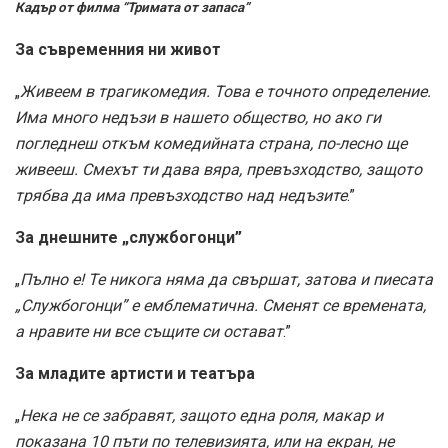
Кадър от филма “Тримата от запаса”
За съвременния ни живот
„
Живеем в трагикомедия. Това е точното определение.
Има много недъзи в нашето общество, но ако ги
погледнеш откъм комедийната страна, по-лесно ще
живееш. Смехът ти дава вяра, превъзходство, защото
трябва да има превъзходство над недъзите
.”
За днешните „службогонци”
„
Пълно е! Те никога няма да свършат, затова и пиесата
„Службогонци” е емблематична. Сменят се времената,
а нравите ни все същите си остават
.”
За младите артисти и театъра
„
Нека не се забравят, защото една роля, макар и
показана 10 пъти по телевизията, или на екран, не