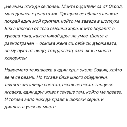
„
Не знам откъде се появи. Моите родители са от Охрид,
македонска е родата ми. Срещнах се обаче с шопите
покрай един мой приятел, който ме заведе в шоплука.
Бях запленен от тези смешни хора, които боравят с
хумора така, както никой друг не умее. Шопът е
разностранен – осмива жена си, себе си, държавата,
не му пука от нищо, твърдоглав, ама як и е много
колоритен.
Навремето те живееха в един кръг около София, който
вече се разми. Но тогава бяха много обединени,
техните читалища светеха, песни се пееха, танци се
играеха, един друг живот течеше там, който ме превзе.
И тогава започнах да правя и шопски серии, и
диалекта учех на място…