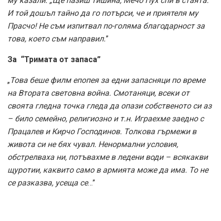
му казали: „Ще пазиш тишина, Мечо Пух спи в стаята.”
И той дошъл тайно да го потърси, че и приятеля му
Прасчо! Не съм изпитвал по-голяма благодарност за
това, което съм направил.
”
За “Тримата от запаса”
„
Това беше филм епопея за едни запасняци по време
на Втората световна война. Смотаняци, всеки от
своята гледна точка гледа да опази собственото си аз
– било семейно, религиозно и т.н. Играехме заедно с
Працалев и Кирчо Господинов. Толкова гърмежи в
живота си не бях чувал. Ненормални условия,
обстрелваха ни, потъвахме в ледени води – всякакви
щуротии, каквито само в армията може да има. То не
се разказва, усеща се
…”