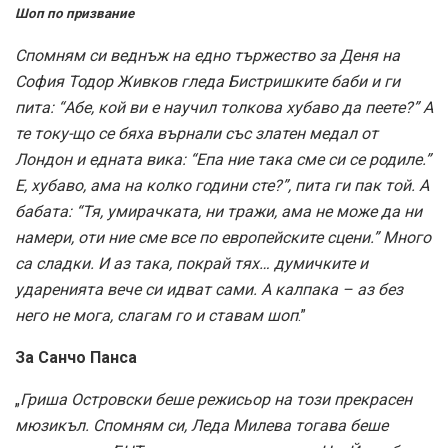
Шоп по призвание
Спомням си веднъж на едно тържество за Деня на
София Тодор Живков гледа Бистришките баби и ги
пита: “Абе, кой ви е научил толкова хубаво да пеете?” А
те току-що се бяха върнали със златен медал от
Лондон и едната вика: “Епа ние така сме си се родиле.”
Е, хубаво, ама на колко години сте?”, пита ги пак той. А
бабата: “Тя, умирачката, ни тражи, ама не може да ни
намери, оти ние сме все по европейските сцени.” Много
са сладки. И аз така, покрай тях… думичките и
ударенията вече си идват сами. А калпака – аз без
него не мога, слагам го и ставам шоп
.”
За Санчо Панса
„
Гриша Островски беше режисьор на този прекрасен
мюзикъл. Спомням си, Леда Милева тогава беше