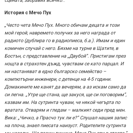
сцената, забравих всичко
…”
История с Мечо Пух
„
Често чета Мечо Пух. Много обичам децата и този
мой герой, навремето получих за него награда от
радиото (дублира го в радиопиеса, б.а.). Имам и един
комичен случай с него. Бяхме на турне в Щатите, в
Бостън, с представление на „Двубой”. Пристигам през
нощта в страхотен дъжд, чувствам се като парцал. И
ни настаняват в едно българско семейство –
компютърни инженери, с детенце на 4-5 години.
Домакините ме канят да вечерям, а аз искам само да
си легна. „Утре ще стана, ще закуся, ще си поговорим”,
казвам им. На сутринта чувам, че някой чегърта по
вратата. Отварям и гледам – малкият седи пред мен.
Вика: „Чичко, а Прасчо тук ли е?” Слушал нашия запис
на плоча, знаел пиесата наизуст. Родителите сутринта