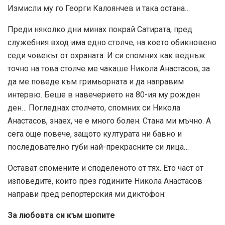
Измисли му го Георги Калоянчев и така остана…
Преди няколко дни минах покрай Сатирата, пред
служебния вход има едно столче, на което обикновено
седи човекът от охраната. И си спомних как веднъж
точно на това столче ме чакаше Никола Анастасов, за
да ме поведе към гримьорната и да направим
интервю. Беше в навечерието на 80-ия му рожден
ден… Погледнах столчето, спомних си Никола
Анастасов, знаех, че е много болен. Стана ми мъчно. А
сега още повече, защото културата ни бавно и
последователно губи най-прекрасните си лица…
Остават спомените и споделеното от тях. Ето част от
изповедите, които през годините Никола Анастасов
направи пред репортерския ми диктофон:
За любовта си към шопите