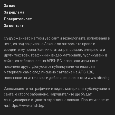
За нас
За реклама
Поверителност
За контакт
Съдържанието на този уеб сайт и технологиите, използвани в
него, са под закрила на Закона за авторското право и
сродните му права. Всички статии, репортажи, интервюта и
други текстови, графични и видео материали, публикувани в
сайта, са собственост на AFISH.BG, освен ако изрично е
посочено друго. Допуска се публикуване на текстови
материали само след писмено съгласие на AFISH.BG,
посочване на източника и добавяне на линк към www.afish.bg.
Използването на графични и видео материали, публикувани в
сайта, е строго забранено. Нарушителите ще бъдат
санкционирани с цялата строгост на закона. Прочети повече
на: https://www.afish.bg/