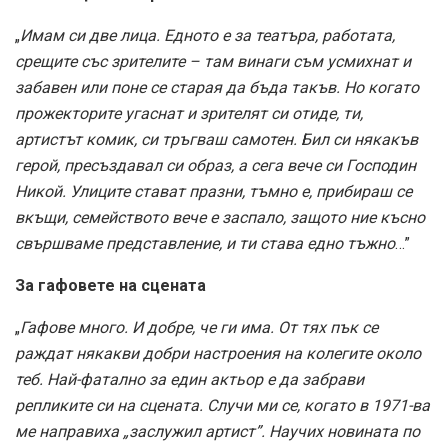
„
Имам си две лица. Едното е за театъра, работата,
срещите със зрителите – там винаги съм усмихнат и
забавен или поне се старая да бъда такъв. Но когато
прожекторите угаснат и зрителят си отиде, ти,
артистът комик, си тръгваш самотен. Бил си някакъв
герой, пресъздавал си образ, а сега вече си Господин
Никой. Улиците стават празни, тъмно е, прибираш се
вкъщи, семейството вече е заспало, защото ние късно
свършваме представление, и ти става едно тъжно
…”
За гафовете на сцената
„
Гафове много. И добре, че ги има. От тях пък се
раждат някакви добри настроения на колегите около
теб. Най-фатално за един актьор е да забрави
репликите си на сцената. Случи ми се, когато в 1971-ва
ме направиха „заслужил артист”. Научих новината по