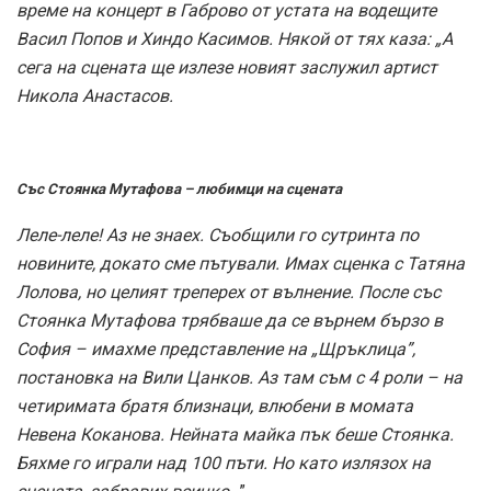
време на концерт в Габрово от устата на водещите
Васил Попов и Хиндо Касимов. Някой от тях каза: „А
сега на сцената ще излезе новият заслужил артист
Никола Анастасов.
Със Стоянка Мутафова – любимци на сцената
Леле-леле! Аз не знаех. Съобщили го сутринта по
новините, докато сме пътували. Имах сценка с Татяна
Лолова, но целият треперех от вълнение. После със
Стоянка Мутафова трябваше да се върнем бързо в
София – имахме представление на „Щръклица”,
постановка на Вили Цанков. Аз там съм с 4 роли – на
четиримата братя близнаци, влюбени в момата
Невена Коканова. Нейната майка пък беше Стоянка.
Бяхме го играли над 100 пъти. Но като излязох на