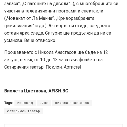
запаса”, „С пагоните на дявола”…), с многобройните си
участия в телевизионни програми и спектакли
(„Човекът от Ла Манча”, „Криворазбраната
цивилизация” и др.). Актьорът си отиде, след като
остави ярка следа. Сигурно ще продължи да ни се
усмихва. Вече отвисоко.
Прощаването с Никола Анастасов ще бъде на 12
август, петък, от 10 до 13 часа във фоайето на
Сатиричния театър. Поклон, Артисте!
Виолета Цветкова, AFISH.BG
Tags:
изповед
кино
никола анастасов
сатиричен театър