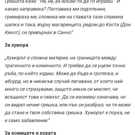
Гришата каза: “Не, не, аз искам ти да го играеш.” И
какво направиха? Поставиха ми подплънки,
гримираха ме, сложиха ми на главата тази сламена
шапка и така, върху магаренцето, редом до Коста (Дон
Кихот), се превърнах в Санчо
.”
За хумора
„
Хуморът е сложна материя, на границата между
трагичното и комичното. И трябва да се уцели точно
ръба, по който ходиш. Може да бъде и гротеска, и
абсурд, но в никакъв случай лигаване, от което най-
много се страхуваме, защото някои си мислят, че
всъщност това е смехът. Да се изсмееш означава, че
си видял нечия грешка, или пък си разбрал, че тя може
да стане и твоя собствена грешка. Хуморът е поука, не
е само забавление.
”
За комиците и хората