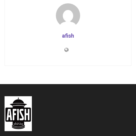
afish