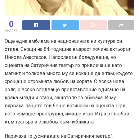
0
SHARES
Още една емблема на националната ни култура си
отиде. Снощи на 84-годишна възраст почина актьорът
Никола Анастасов. Напоследък боледуваше, но
сцената на Сатиричния театър го привличаше като
магнит и толкова много му се искаше да е там, където
срещаше огромната любов на хората. С всяка нова
роля, с всяко следващо представление вдигаше на
крака млади и стари, защото те го обичаха. И му
вярваха, защото той беше истински на сцената. При
него нямаше преструвка, имаше игра. Игра от любов
към театъра и с любов към публиката.
Наричаха го „усмивката на Сатиричния театър”.