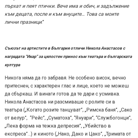
пърхат и пеят птички. Вече има и обич, и задължение
към децата, после и към внуците… Това са моите
лични празници
.”
Съюзът на артистите в България отличи Никола Анастасов с
наградата “Икар” за цялостен принос към театъра и българската
култура
Никога няма да го забравя. Не особено висок, вечно
притеснен, с характерен глас и лице, което не можеш
да сбъркаш. И винаги готов да те дари с усмивка.
Никола Анастасов ни разсмиваше с ролите си в
театъра („Когато розите танцуват”, „Римска баня”, „Сако
от велур”, “Рейс”, „Суматоха”, “Януари”, “Службогонци”,
„Лека форма на тежка депресия”, „Убийство в
експреса”…) и киното („Нако, Дако и Цако”, „Тримата от