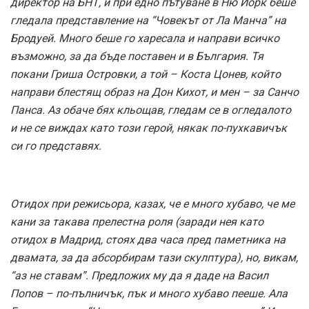
директор на БНТ, и при едно пътуване в Ню Йорк беше
гледала представление на “Човекът от Ла Манча” на
Бродуей. Много беше го харесала и направи всичко
възможно, за да бъде поставен и в България. Тя
покани Гриша Островки, а той – Коста Цонев, който
направи блестящ образ на Дон Кихот, и мен – за Санчо
Панса. Аз обаче бях кльощав, гледам се в огледалото
и не се виждах като този герой, някак по-пухкавичък
си го представях.
Отидох при режисьора, казах, че е много хубаво, че ме
кани за такава прелестна роля (заради нея като
отидох в Мадрид, стоях два часа пред паметника на
двамата, за да абсорбирам тази скулптура), но, викам,
“аз не ставам”. Предложих му да я даде на Васил
Попов – по-пълничък, пък и много хубаво пееше. Ала