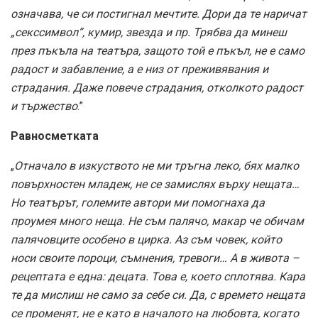
означава, че си постигнал мечтите. Дори да те наричат
„секссимвол”, кумир, звезда и пр. Трябва да минеш
през пъкъла на театъра, защото той е пъкъл, не е само
радост и забавление, а е низ от преживявания и
страдания. Даже повече страдания, отколкото радост
и тържество
.”
Равносметката
„
Отначало в изкуството не ми тръгна леко, бях малко
повърхностен младеж, не се замислях върху нещата…
Но театърът, големите автори ми помогнаха да
проумея много неща. Не съм палячо, макар че обичам
палячовците особено в цирка. Аз съм човек, който
носи своите пороци, съмнения, тревоги… А в живота –
рецептата е една: децата. Това е, което сплотява. Кара
те да мислиш не само за себе си. Да, с времето нещата
се променят, не е като в началото на любовта, когато