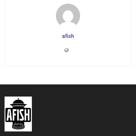
afish