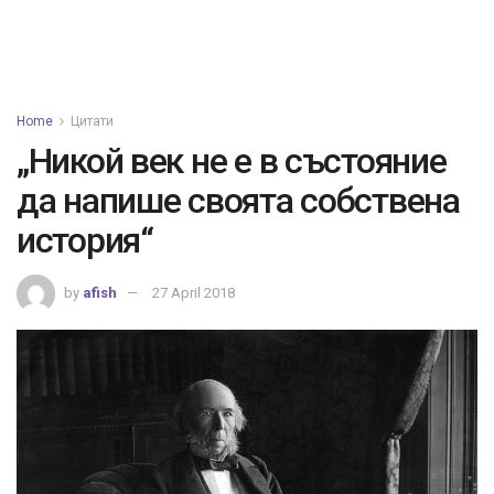
Home
Цитати
„Никой век не е в състояние
да напише своята собствена
история“
by
afish
27 April 2018