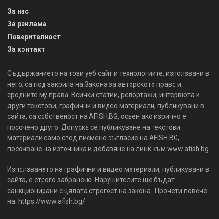
За нас
За реклама
Поверителност
За контакт
Съдържанието на този уеб сайт и технологиите, използвани в
него, са под закрила на Закона за авторското право и
сродните му права. Всички статии, репортажи, интервюта и
други текстови, графични и видео материали, публикувани в
сайта, са собственост на AFISH.BG, освен ако изрично е
посочено друго. Допуска се публикуване на текстови
материали само след писмено съгласие на AFISH.BG,
посочване на източника и добавяне на линк към www.afish.bg.
Използването на графични и видео материали, публикувани в
сайта, е строго забранено. Нарушителите ще бъдат
санкционирани с цялата строгост на закона. Прочети повече
на: https://www.afish.bg/