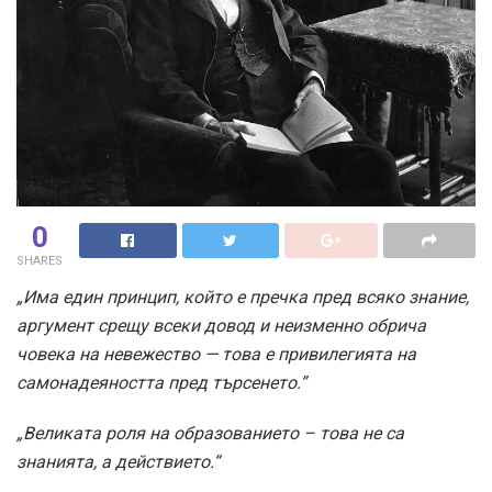
0
SHARES
„Има един принцип, който е пречка пред всяко знание,
аргумент срещу всеки довод и неизменно обрича
човека на невежество — това е привилегията на
самонадеяността пред търсенето.”
„Великата роля на образованието – това не са
знанията, а действието.“