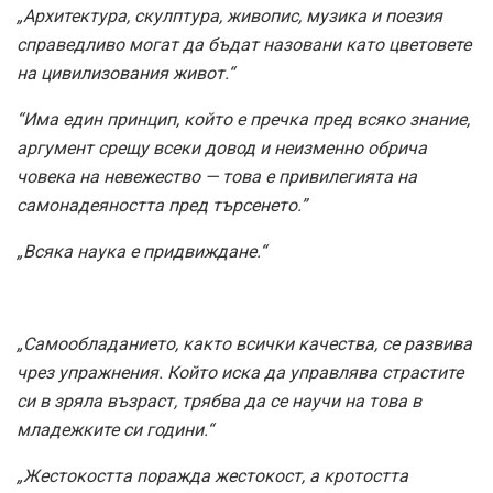
„Архитектура, скулптура, живопис, музика и поезия
справедливо могат да бъдат назовани като цветовете
на цивилизования живот.“
“Има един принцип, който е пречка пред всяко знание,
аргумент срещу всеки довод и неизменно обрича
човека на невежество — това е привилегията на
самонадеяността пред търсенето.”
„Всяка наука е придвиждане.“
„Самообладанието, както всички качества, се развива
чрез упражнения. Който иска да управлява страстите
си в зряла възраст, трябва да се научи на това в
младежките си години.“
„Жестокостта поражда жестокост, а кротостта