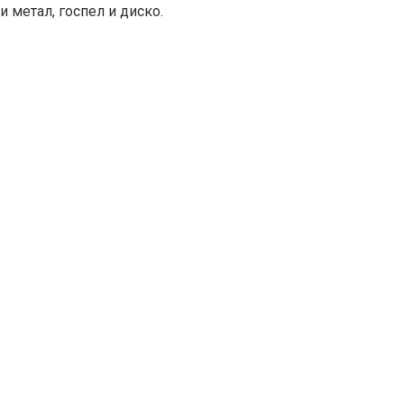
даше от необикновени гласови възможности, макар и
ални уроци“.