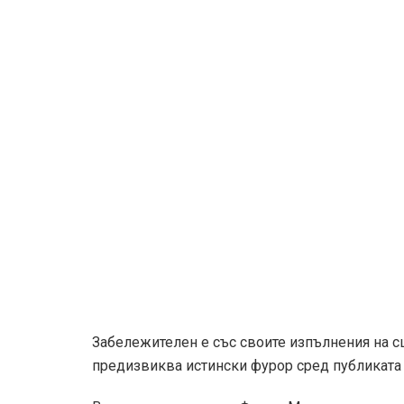
Фреди Меркюри умира на 24 ноември 1991 г.,
предизвикани от СПИН.
Но все още никой не може да спре неговите п
AFISH.BG
Tags:
зелена зона
незаконна
синя зона
т
afish