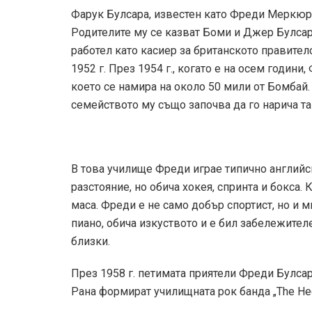
Фарук Булсара, известен като Фреди Меркюри,
Родителите му се казват Боми и Джер Булсар
работел като касиер за британското правител
1952 г. През 1954 г., когато е на осем години
което се намира на около 50 мили от Бомбай.
семейството му също започва да го нарича та
В това училище Фреди играе типично английск
разстояние, но обича хокея, спринта и бокса. 
маса. Фреди е не само добър спортист, но и м
пиано, обича изкуството и е бил забележителе
близки.
През 1958 г. петимата приятели Фреди Булса
Рана формират училищната рок банда „The Hec