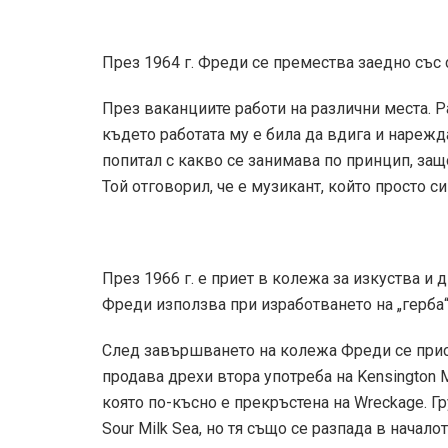
През 1964 г. Фреди се премества заедно със 
През ваканциите работи на различни места. Р
където работата му е била да вдига и нарежд
попитал с какво се занимава по принцип, защ
Той отговорил, че е музикант, който просто с
През 1966 г. е приет в колежа за изкуства и 
Фреди използва при изработването на „герба“
След завършването на колежа Фреди се при
продава дрехи втора употреба на Kensington M
която по-късно е прекръстена на Wreckage. Г
Sour Milk Sea, но тя също се разпада в началот