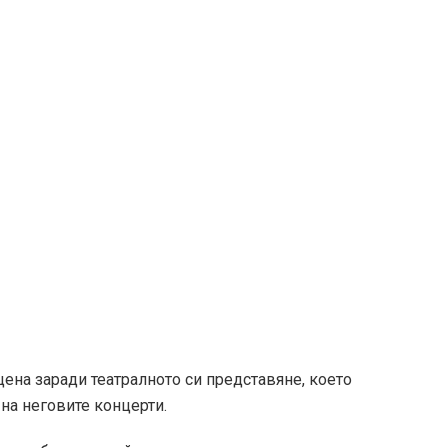
 на 45-годишна възраст от пневмония и усложнения,
есни в пътя им към вечността.
акса