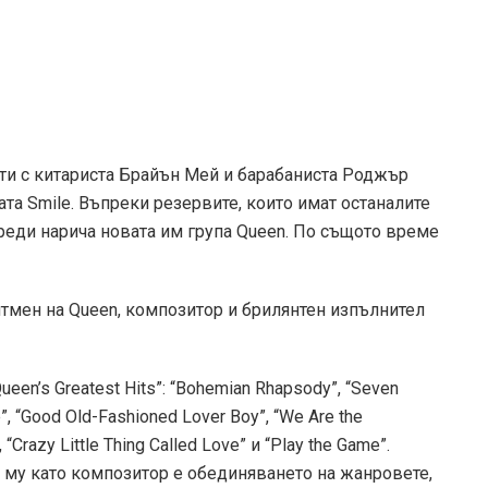
ена заради театралното си представяне, което
на неговите концерти.
вен баритон, той пее много от песните си в гамата
 „
ескалиращ между равнището на дълбокия от
ежен, вибриращ тенор, а след това до висок и
стален във високите тонове“.
 с която Меркюри има записан албум, е изразила
у Фреди и почти всички други рок звезди е в това,
риерата на Куийн, той непрекъснато променяше най-
няваше на живо, често хармонизирайки с половинки,