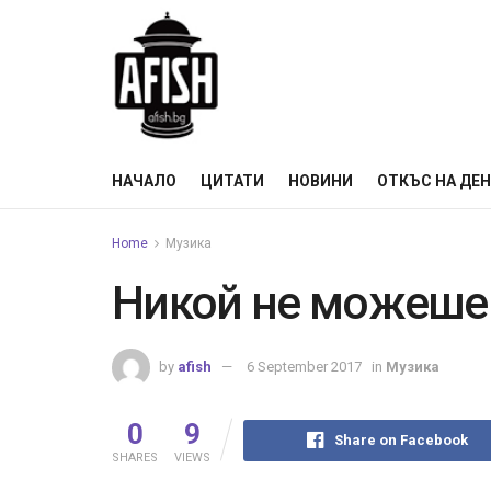
НАЧАЛО
ЦИТАТИ
НОВИНИ
ОТКЪС НА ДЕ
Home
Музика
Никой не можеше 
by
afish
6 September 2017
in
Музика
0
9
Share on Facebook
SHARES
VIEWS