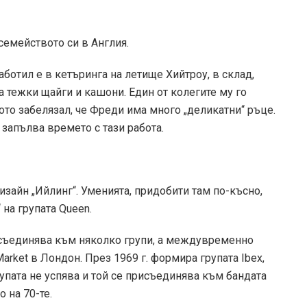
семейството си в Англия.
аботил е в кетъринга на летище Хийтроу, в склад,
а тежки щайги и кашони. Един от колегите му го
ото забелязал, че Фреди има много „деликатни“ ръце.
и запълва времето с тази работа.
дизайн „Ийлинг“. Уменията, придобити там по-късно,
 на групата Queen.
съединява към няколко групи, а междувременно
arket в Лондон. През 1969 г. формира групата Ibex,
рупата не успява и той се присъединява към бандата
о на 70-те.