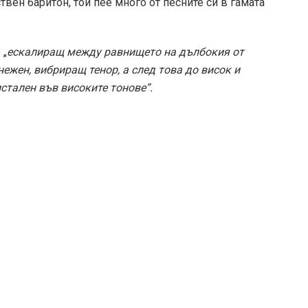
Съдържанието на този уеб сайт и технологиите,
И
използвани в него, са под закрила на Закона за
пу
авторското право и сродните му права. Всички
Н
статии, репортажи, интервюта и други текстови,
ст
графични и видео материали, публикувани в сайта, са
ht
собственост на AFISH.BG, освен ако изрично е
посочено друго. Допуска се публикуване на текстови
материали само след писмено съгласие на AFISH.BG,
посочване на източника и добавяне на линк към
www.afish.bg.