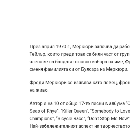
Забележителен е със своите изпълнения на сц
предизвиква истински фурор сред публиката 
Въпреки че гласът на Фреди Меркюри е естест
на тенора.
Биографът Дейвид Брет описва гласа му като
дъното на гърлото, рокаджийско фрачещ до н
писклив. Има перфектния колорит, чист и кри
Испанската сопрано певица Монсерат Кабайе,
мнението си за гласа му така: „
Разликата межд
че той продаваше гласа си. С напредъка в ка
важните моменти в песните си, когато изпъл