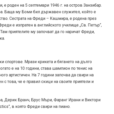
 е роден на 5 септември 1946 г. на остров Занзибар.
а. Баща му Боми бил държавен служител, който е
ство. Сестрата на Фреди – Кашмира, е родена през
, Фреди е изпратен в английското училище „Св. Петър“,
 Там приятелите му започват да го наричат Фреди,
ка.
и спортове. Мрази крикета и бягането на дълго
Когато е на 10 години, става шампион по тенис на
ного артистичен. На 7 години започва да свири на
н с това, че е правил скици на своите приятели и
ра, Дерик Бранч, Брус Мъри, Фаранг Ирани и Виктори
tics”, в която Фреди свири на пиано.