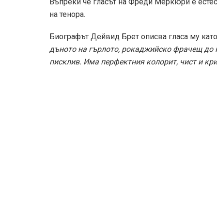
За нас
За реклама
Поверителност
За контакт