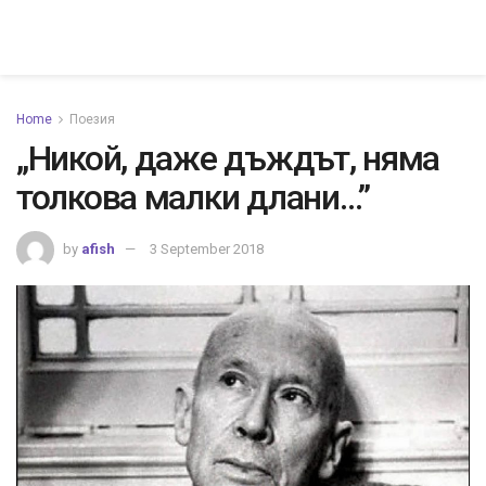
Home
Поезия
„Никой, даже дъждът, няма
толкова малки длани…”
by
afish
3 September 2018