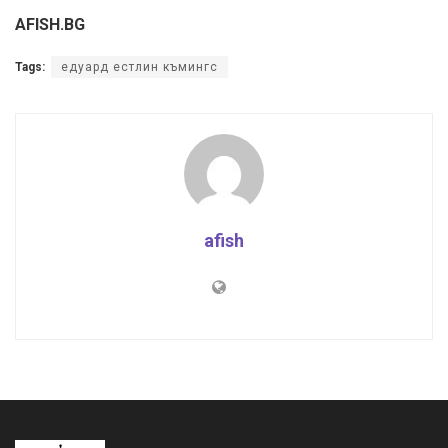
AFISH.BG
Tags:
едуард естлин къмингс
afish