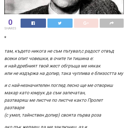
0
SHARES
*
там, където никога не съм пътувал,с радост отвъд
всеки опит човешки, в очите ти тишина е:
и най-дребният твой жест обгръща ме някак
или не издържа на допир, така чуплива е близостта му
и с най-незначителен поглед лесно ще ме отвориш
макар като юмрук да съм запечатан,
разтваряш ме листче по листче както Пролет
разтваря
(с умел, тайнствен допир) своята първа роза
ако пък желаеш да ме заключиш, аз и