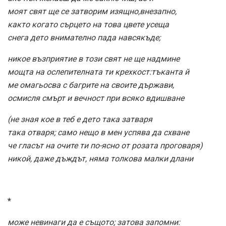
моят свят ще се затворим изящно,внезапно,
както когато сърцето на това цвете усеща
снега дето внимателно пада навсякъде;
никое възприятие в този свят не ще надмине
мощта на ослепителната ти крехкост:тъканта й
ме омагьосва с багрите на своите държави,
осмисля смърт и вечност при всяко вдишване
(не зная кое в теб е дето така затваря
така отваря; само нещо в мен успява да схване
че гласът на очите ти по-ясно от розата проговаря)
никой, даже дъждът, няма толкова малки длани
*
може невинаги да е същото; затова запомни: