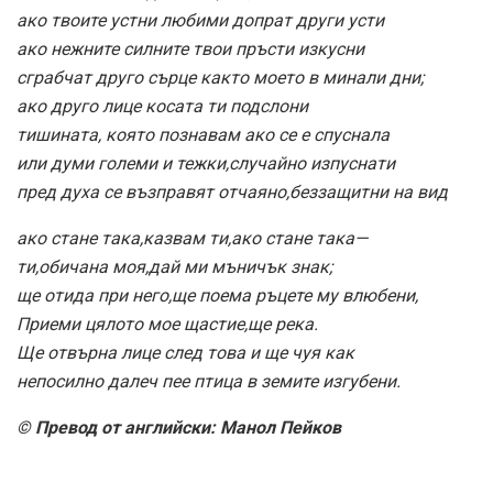
ако твоите устни любими допрат други усти
ако нежните силните твои пръсти изкусни
сграбчат друго сърце както моето в минали дни;
ако друго лице косата ти подслони
тишината, която познавам ако се е спуснала
или думи големи и тежки,случайно изпуснати
пред духа се възправят отчаяно,беззащитни на вид
ако стане така,казвам ти,ако стане така—
ти,обичана моя,дай ми мъничък знак;
ще отида при него,ще поема ръцете му влюбени,
Приеми цялото мое щастие,ще река.
Ще отвърна лице след това и ще чуя как
непосилно далеч пее птица в земите изгубени.
© Превод от английски: Манол Пейков