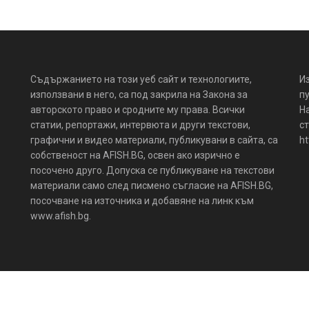
Съдържанието на този уеб сайт и технологиите,
И
използвани в него, са под закрила на Закона за
пу
авторското право и сродните му права. Всички
Н
статии, репортажи, интервюта и други текстови,
ст
графични и видео материали, публикувани в сайта, са
ht
собственост на AFISH.BG, освен ако изрично е
посочено друго. Допуска се публикуване на текстови
материали само след писмено съгласие на AFISH.BG,
посочване на източника и добавяне на линк към
www.afish.bg.