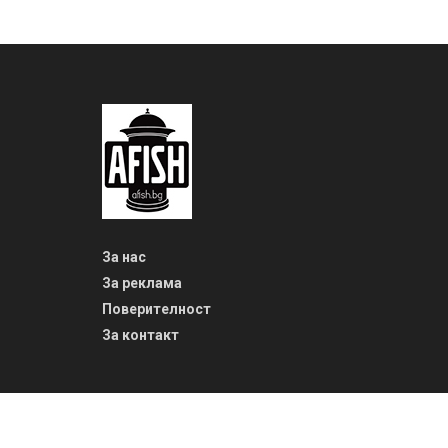
За нас
За реклама
Поверителност
За контакт