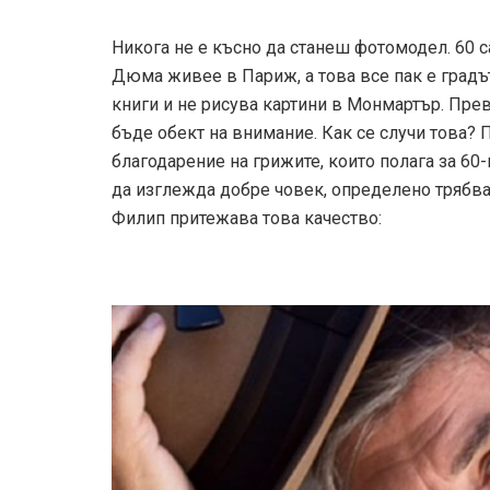
Никога не е късно да станеш фотомодел. 60 с
Дюма живее в Париж, а това все пак е градът
книги и не рисува картини в Монмартър. Прев
бъде обект на внимание. Как се случи това? П
благодарение на грижите, които полага за 60-
да изглежда добре човек, определено трябва
Филип притежава това качество: