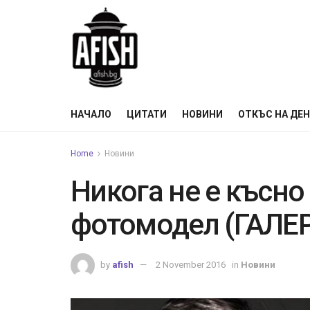
НАЧАЛО
ЦИТАТИ
НОВИНИ
ОТКЪС НА ДЕ
Home
Новини
Никога не е късно
фотомодел (ГАЛЕ
by
afish
2 November 2016
in
Новини