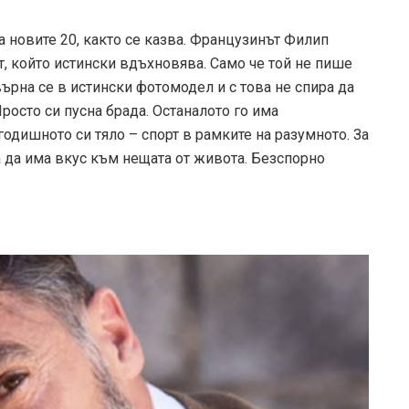
а новите 20, както се казва. Французинът Филип
, който истински вдъхновява. Само че той не пише
ърна се в истински фотомодел и с това не спира да
росто си пусна брада. Останалото го има
годишното си тяло – спорт в рамките на разумното. За
 да има вкус към нещата от живота. Безспорно