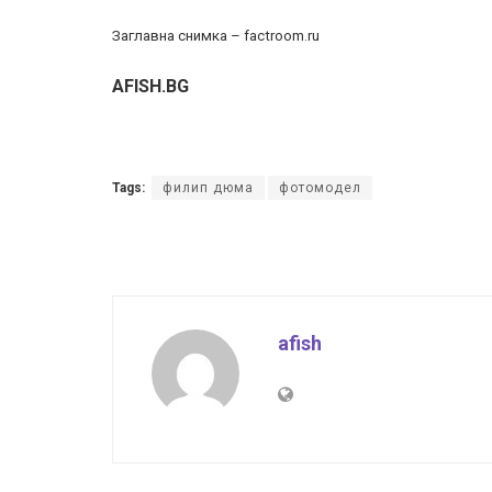
Заглавна снимка – factroom.ru
AFISH.BG
Tags:
филип дюма
фотомодел
afish