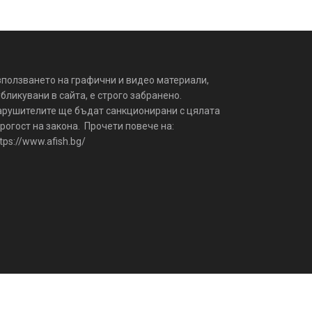
зползването на графични и видео материали,
бликувани в сайта, е строго забранено.
арушителите ще бъдат санкционирани с цялата
рогост на закона. Прочети повече на:
tps://www.afish.bg/