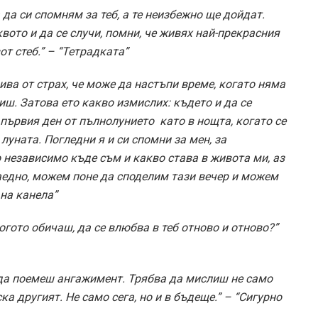
а да си спомням за теб, а те неизбежно ще дойдат.
квото и да се случи, помни, че живях най­-прекрасния
т стеб.” – “Тетрадката”
вива от страх, че може да настъпи време, когато няма
ш. Затова ето какво измислих: където и да се
първия ден от пълнолунието ­ като в нощта, когато се
 луната. Погледни я и си спомни за мен, за
 независимо къде съм и какво става в живота ми, аз
едно, можем поне да споделим тази вечер и можем
 на канела”
когото обичаш, да се влюбва в теб отново и отново?”
 да поемеш ангажимент. Трябва да мислиш не само
ска другият. Не само сега, но и в бъдеще.” – “Сигурно