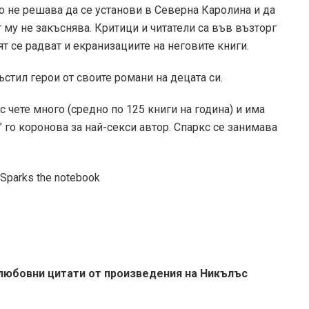
о не решава да се установи в Северна Каролина и да
 му не закъснява. Критици и читатели са във възторг
ят се радват и екранизациите на неговите книги.
ръстил герои от своите романи на децата си.
 чете много (средно по 125 книги на година) и има
” го коронова за най-секси автор. Спаркс се занимава
 любовни цитати от произведения на Никълъс