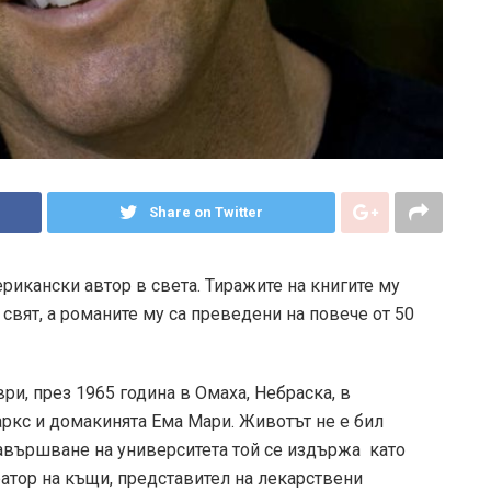
Share on Twitter
рикански автор в света. Тиражите на книгите му
вят, а романите му са преведени на повече от 50
ри, през 1965 година в Омаха, Небраска, в
ркс и домакинята Ема Мари. Животът не е бил
авършване на университета той се издържа като
атор на къщи, представител на лекарствени