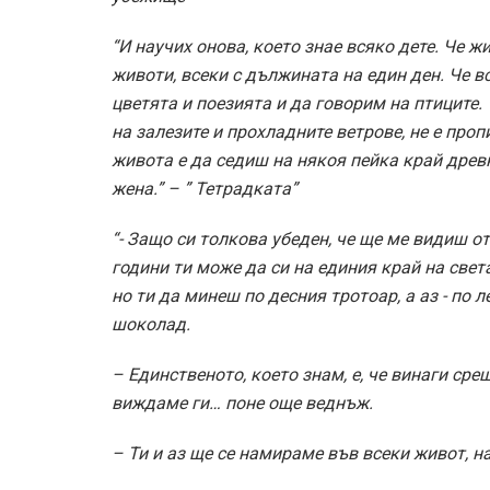
“И научих онова, което знае всяко дете. Че 
животи, всеки с дължината на един ден. Че в
цветята и поезията и да говорим на птиците. 
на залезите и прохладните ветрове, не е пропи
живота е да седиш на някоя пейка край древ
жена.” – ” Тетрадката”
“- Защо си толкова убеден, че ще ме видиш о
години ти може да си на единия край на света,
но ти да минеш по десния тротоар, а аз -­ по 
шоколад.
– Единственото, което знам, е, че винаги ср
виждаме ги… поне още веднъж.
– Ти и аз ще се намираме във всеки живот, н