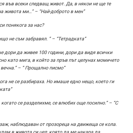
ся във всеки следващ живот. Да, в някои не ще те
а живота ми…” – “Най-­доброто в мен”
и си понякога за нас?
ищо не съм забравял. ” – “Тетрадката”
 че дори да живея 100 години, дори да видя всички
сно като мига, в който за пръв път целунах момичето
 вечна.” – ” Прощално писмо”
ога не се разбираха. Но имаше едно нещо, което ги
дката”
 когато се разделихме, се влюбих още по­силно.” – “С
заж, наблюдаван от прозореца на движеща се кола.
ждам в живота си цел, която да ме накара да