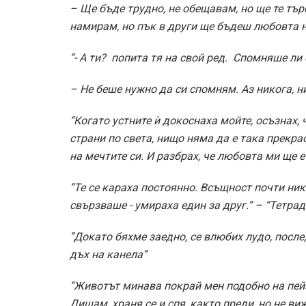
– Ще бъде трудно, не обещавам, но ще те тър
намирам, но пък в други ще бъдеш любовта н
“-­ А ти? ­ попита тя на свой ред. ­ Спомняше л
– Не беше нужно да си спомням. Аз никога, н
“Когато устните ѝ докоснаха мойте, осъзнах,
страни по света, нищо няма да е така прекра
на мечтите си. И разбрах, че любовта ми ще е
“Те се караха постоянно. Всъщност почти ник
свързваше -­ умираха един за друг.” – “Тетра
”Докато бяхме заедно, се влюбих лудо, после,
дъх на канела”
“Животът минава покрай мен подобно на пей
Дишам, храня се и спя, както преди, но не ви