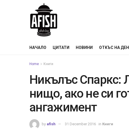
НАЧАЛО
ЦИТАТИ
НОВИНИ
ОТКЪС НА ДЕ
Home
Книги
Никълъс Спаркс: 
нищо, ако не си г
ангажимент
by
afish
31 December 2016
in
Книги