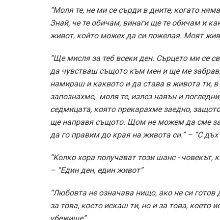
“Моля те, не ми се сърди в дните, когато ням
Знай, че те обичам, винаги ще те обичам и ка
живот, който можех да си пожелая. Моят живо
“Ще мисля за теб всеки ден. Сърцето ми се с
да чувстваш същото към мен и ще ме забрави
намираш и каквото и да става в живота ти, в 
запознахме, ­ моля те, излез навън и погледни
седмицата, която прекарахме заедно, защото
ще направя същото. Щом не можем да сме за
да го правим до края на живота си.” – “С дъх
“Колко хора получават този шанс -­ човекът, 
– “Един ден, един живот”
“Любовта не означава нищо, ако не си готов
за това, което искаш ти, но и за това, което и
убежище”