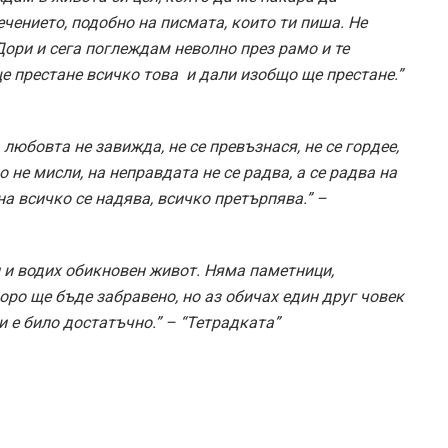
ечението, подобно на писмата, които ти пиша. Не
Дори и сега поглеждам неволно през рамо и те
е престане всичко това ­ и дали изобщо ще престане.”
любовта не завижда, не се превъзнася, не се гордее,
ло не мисли, на неправдата не се радва, а се радва на
на всичко се надява, всичко претърпява.” –
 и водих обикновен живот. Няма паметници,
оро ще бъде забравено, но аз обичах един друг човек
и е било достатъчно.” – “Тетрадката”