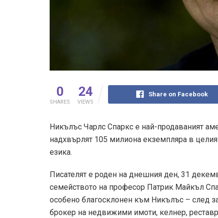
0
24
Share on Facebook
SHARES
VIEWS
Никълъс Чарлс Спаркс е най-продаваният аме
надхвърлят 105 милиона екземпляра в целия с
езика.
Писателят е роден на днешния ден, 31 декемв
семейството на професор Патрик Майкъл Спа
особено благосклонен към Никълъс – след з
брокер на недвижими имоти, келнер, реставр