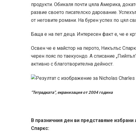
продукти. Обикаля почти цяла Америка, докат
развие своето писателско дарование. Успехът
от неговите романи. На бурен успех по цял св
Баща е на пет деца. Интересен факт е, че е к
Освен че е майстор на перото, Никълъс Спаркс
черен пояс по таeкуондо. А списание „Пийпъл
активно с благотворителна дейност.
“Тетрадката”, екранизация от 2004 година
В празничния ден ви представяме избрани
Спаркс: