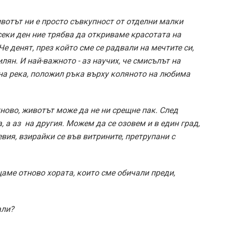
животът ни е просто съвкупност от отделни малки
секи ден ние трябва да откриваме красотата на
Че денят, през който сме се радвали на мечтите си,
лян. И най-­важното -­ аз научих, че смисълът на
на река, положил ръка върху коляното на любима
тново, животът може да не ни срещне пак. След
 а аз ­ на другия. Можем да се озовем и в един град,
левия, взирайки се във витрините, претрупани с
ещаме отново хората, които сме обичали преди,
али?