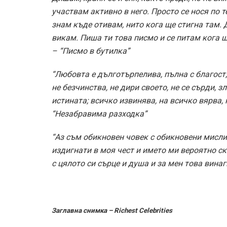
участвам активно в него. Просто се нося по т
знам къде отивам, нито кога ще стигна там. 
викам. Пиша ти това писмо и се питам кога щ
– “Писмо в бутилка”
“Любовта е дълготърпелива, пълна с благост, 
не безчинства, не дири своето, не се сърди, з
истината; всичко извинява, на всичко вярва, 
“Незабравима разходка”
“Аз съм обикновен човек с обикновени мисли
издигнати в моя чест и името ми вероятно ск
с цялото си сърце и душа и за мен това винаг
Заглавна снимка – Richest Celebrities