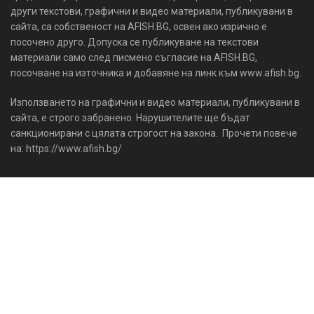
други текстови, графични и видео материали, публикувани в
сайта, са собственост на AFISH.BG, освен ако изрично е
посочено друго. Допуска се публикуване на текстови
материали само след писмено съгласие на AFISH.BG,
посочване на източника и добавяне на линк към www.afish.bg.
Използването на графични и видео материали, публикувани в
сайта, е строго забранено. Нарушителите ще бъдат
санкционирани с цялата строгост на закона. Прочети повече
на: https://www.afish.bg/