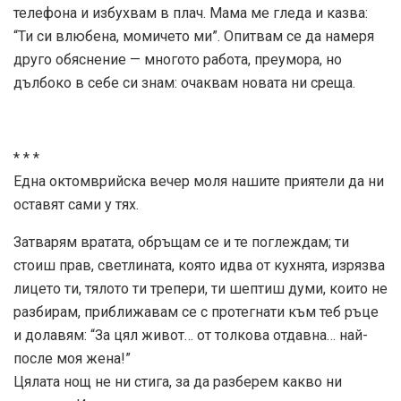
телефона и избухвам в плач. Мама ме гледа и казва:
“Ти си влюбена, момичето ми”. Опитвам се да намеря
друго обяснение — многото работа, преумора, но
дълбоко в себе си знам: очаквам новата ни среща.
* * *
Една октомврийска вечер моля нашите приятели да ни
оставят сами у тях.
Затварям вратата, обръщам се и те поглеждам; ти
стоиш прав, светлината, която идва от кухнята, изрязва
лицето ти, тялото ти трепери, ти шептиш думи, които не
разбирам, приближавам се с протегнати към теб ръце
и долавям: “За цял живот… от толкова отдавна… най-
после моя жена!”
Цялата нощ не ни стига, за да разберем какво ни