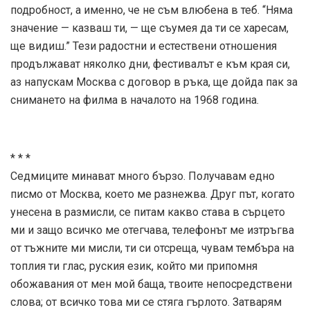
подробност, а именно, че не съм влюбена в теб. “Няма
значение — казваш ти, — ще съумея да ти се харесам,
ще видиш.” Тези радостни и естествени отношения
продължават няколко дни, фестивалът е към края си,
аз напускам Москва с договор в ръка, ще дойда пак за
снимането на филма в началото на 1968 година.
* * *
Седмиците минават много бързо. Получавам едно
писмо от Москва, което ме разнежва. Друг път, когато
унесена в размисли, се питам какво става в сърцето
ми и защо всичко ме отегчава, телефонът ме изтръгва
от тъжните ми мисли, ти си отсреща, чувам тембъра на
топлия ти глас, руския език, който ми припомня
обожавания от мен мой баща, твоите непосредствени
слова; от всичко това ми се стяга гърлото. Затварям