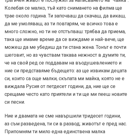
трагичен живот е послужил за написването на “Чайка”.
Колебая се малко, тъй като снимането на филма ще
трае около година. Ти започваш да скачаш, да викаш,
да ме умоляваш, аз ти повтарям, че всичко това е
много сложно, но ти не отстъпваш: трябва да приема,
така ще имаме време да се виждаме и най-вече, ще
можеш да ме убедиш да ти стана жена. Тонът е почти
шеговит, но аз чувствам такава нежност в думите ти,
че на свой ред се поддавам на въодушевлението и
ние си представяме бъдещето: аз ще извикам децата
си, които са още малки, скъпата ми майка, която не е
виждала Русия от петдесет години, да, ние ще се
срещаме често като приятели и ти ще ми пееш новите
си песни.
Ние и двамата не сме навършили тридесет години,
аз съм разведена, ти си в развод; животът е пред нас.
Припомням ти мило една единствена малка