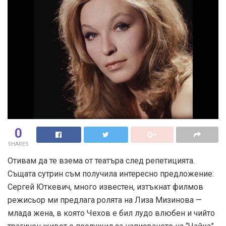
0
SHARES
Отивам да те взема от театъра след репетицията.
Същата сутрин съм получила интересно предложение:
Сергей Юткевич, много известен, изтъкнат филмов
режисьор ми предлага ролята на Лиза Мизинова —
млада жена, в която Чехов е бил лудо влюбен и чийто