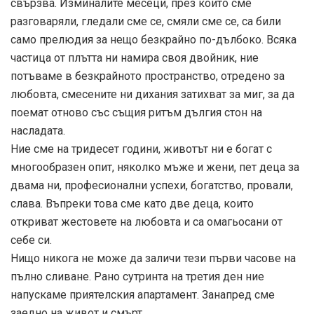
свързва. Изминалите месеци, през които сме
разговаряли, гледали сме се, смяли сме се, са били
само прелюдия за нещо безкрайно по-дълбоко. Всяка
частица от плътта ни намира своя двойник, ние
потъваме в безкрайното пространство, отредено за
любовта, смесените ни дихания затихват за миг, за да
поемат отново със същия ритъм дългия стон на
насладата.
Ние сме на тридесет години, животът ни е богат с
многообразен опит, няколко мъже и жени, пет деца за
двама ни, професионални успехи, богатство, провали,
слава. Въпреки това сме като две деца, които
откриват жестовете на любовта и са омагьосани от
себе си.
Нищо никога не може да заличи тези първи часове на
пълно сливане. Рано сутринта на третия ден ние
напускаме приятелския апартамент. Занапред сме
заедно на живот и смърт.