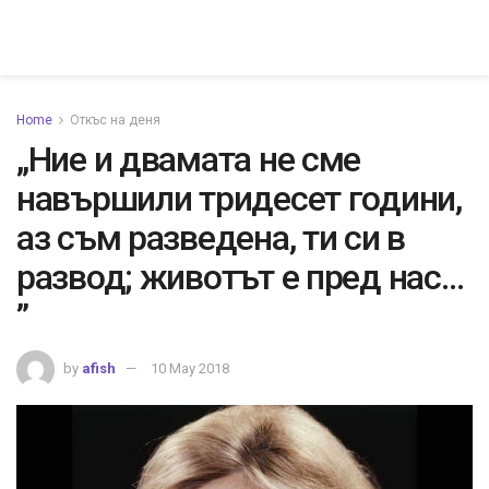
Home
Откъс на деня
„Ние и двамата не сме
навършили тридесет години,
аз съм разведена, ти си в
развод; животът е пред нас…
”
by
afish
10 May 2018