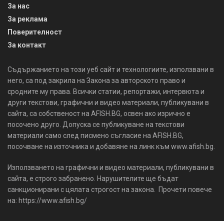
За нас
За реклама
Поверителност
За контакт
Съдържанието на този уеб сайт и технологиите, използвани в
него, са под закрила на Закона за авторското право и
сродните му права. Всички статии, репортажи, интервюта и
други текстови, графични и видео материали, публикувани в
сайта, са собственост на AFISH.BG, освен ако изрично е
посочено друго. Допуска се публикуване на текстови
материали само след писмено съгласие на AFISH.BG,
посочване на източника и добавяне на линк към www.afish.bg.
Използването на графични и видео материали, публикувани в
сайта, е строго забранено. Нарушителите ще бъдат
санкционирани с цялата строгост на закона. Прочети повече
на: https://www.afish.bg/