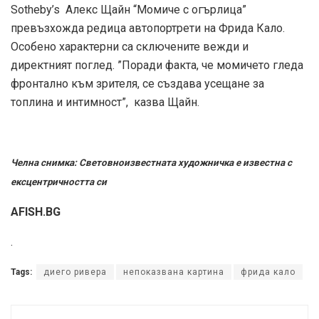
Sotheby’s Алекс Щайн “Момиче с огърлица”
превъзхожда редица автопортрети на Фрида Кало.
Особено характерни са сключените вежди и
директният поглед. ”Поради факта, че момичето гледа
фронтално към зрителя, се създава усещане за
топлина и интимност”, казва Щайн.
Челна снимка: Световноизвестната художничка е известна с
ексцентричността си
AFISH.BG
.
Tags:
диего ривера
непоказвана картина
фрида кало