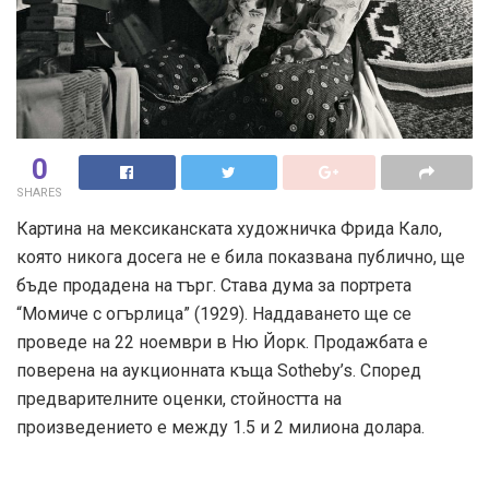
0
SHARES
Картина на мексиканската художничка Фрида Кало,
която никога досега не е била показвана публично, ще
бъде продадена на търг. Става дума за портрета
“Момиче с огърлица” (1929). Наддаването ще се
проведе на 22 ноември в Ню Йорк. Продажбата е
поверена на аукционната къща Sotheby’s. Според
предварителните оценки, стойността на
произведението е между 1.5 и 2 милиона долара.