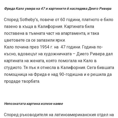
Фрида Кало умира на 47 и картините й наследява Диего Ривера
Според Sotheby’s, повече от 60 години, платното е било
пазено в къща в Калифорния. Картината била
поставена в тъмната част на апартамента, и така
цветовете са се запазили ярки.
Кало почина през 1954 г. на 47 години. Година по-
късно, вдовецът на художничката – Диего Ривера дал
картината на жената, която помогала на Кало в
студиото. Тя пък я отнесла в Калифорния. Сега бившата
помощница на Фрида е над 90-годишна и е решила да
продаде творбата.
Непознатата картина излезе наяве
Според ръководителя на латиноамериканския отдел на