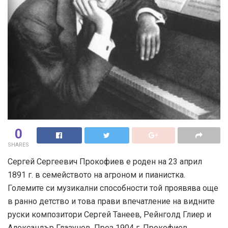
0
SHARES
Сергей Сергеевич Прокофиев е роден на 23 април
1891 г. в семейството на агроном и пианистка.
Големите си музикални способности той проявява още
в ранно детство и това прави впечатление на видните
руски композитори Сергей Танеев, Рейнголд Глиер и
Александър Глазунов. През 1904 г. Прокофиев