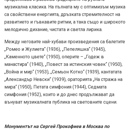
музикална класика. На пълната му с оптимизъм музика
са свойствени енергията, дръзката стремителност на
развитието и гъвкавите ритми, а така също и широкото
мелодично дихание, чистата и светла лирика.
Между неговите най-хубави произведения са балетите
„Ромео и Жулиета“ (1936), „Пепеляшка“ (1945),
„Каменното цвете“ (1950), оперите – „Годеж в
манастира“ (1940), „Повест за истинския човек“ (1950),
„Война и мир“ (1953), „Семьон Котко“ (1939), кантатата
„Александър Невски“ (1939), ораторията „На стража на
мира“ (1950), Петата симфония (1944), Седмата
симфония (1952), които и до днес продължават да
вънуват музикалната публика на световните сцени.
Монументът на Сергей Прокофиев в Москва по