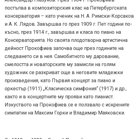
постъпва в композиторския клас на Петербургската
консерватория – като ученик на Н. А. Римски-Корсаков
и А. К. Лядов. Завършва го през 1909 г. Пет години по-
късно, през 1914 г., завършва и класа по пиано на
Kонсерваторията. Но своята плодотворна артистична
дейност Прокофиев започва още през годините на
следването си в нея. Самобитното му дарование,
смелостта и новаторските му замисли на голям
художник се разкриват още в неговите младежки
произведения, като Първия концерт за пиано и
оркестър (1911) „Класическа симфония“ (1917) и др.,
както и в концертните му прояви като пианист.
Изкуството на Прокофиев се е ползвало с искрените
симпатии на Максим Горки и Владимир Маяковски.