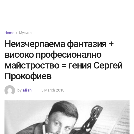
Home
Музика
Неизчерпаема фантазия +
високо професионално
майстроство = гения Сергей
Прокофиев
by
afish
5 March 2018