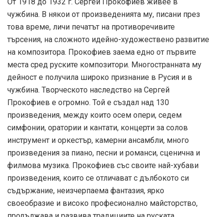
От 1918 до 1932 г. Сергей Прокофиев живее в
чужбина. В някои от произведенията му, писани през
това време, личи печатът на противоречивите
търсения, на сложното идейно-художествено развитие
на композитора. Прокофиев заема едно от първите
места сред руските композитори. Многостранната му
дейност е получила широко признание в Русия и в
чужбина. Творческото наследство на Сергей
Прокофиев е огромно. Той е създал над 130
произведения, между които осем опери, седем
симфонии, оратории и кантати, концерти за солов
инструмент и оркестър, камерни ансамбли, много
произведения за пиано, песни и романси, сценична и
филмова музика. Прокофиев със своите най-хубави
произведения, които се отличават с дълбокото си
съдържание, неизчерпаема фантазия, ярко
своеобразие и високо професионално майсторство,
продължава и развива традициите на руската