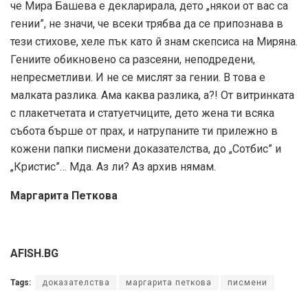
че Мира Башева е декларирала, дето „някои от вас са
гении”, не значи, че всеки трябва да се припознава в
тези стихове, хеле пък като й знам скепсиса на Миряна.
Гениите обикновено са разсеяни, неподредени,
непресметливи. И не се мислят за гении. В това е
малката разлика. Ама каква разлика, а?! От витринката
с плакетчетата и статуетчиците, дето жена ти всяка
събота бърше от прах, и натрупаните ти прилежно в
кожени папки писмени доказателства, до „Сотбис” и
„Кристис”… Мда. Аз ли? Аз архив нямам.
Маргарита Петкова
AFISH.BG
Tags:
доказателства
маргарита петкова
писмени