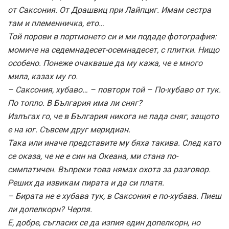
от Саксония. От Драшвиц при Лайпциг. Имам сестра
там и племенничка, ето…
Той порови в портмонето си и ми подаде фотография:
момиче на седемнадесет-осемнадесет, с плитки. Нищо
особено. Понеже очакваше да му кажа, че е много
мила, казах му го.
– Саксония, хубаво… – повтори той – По-хубаво от тук.
По топло. В България има ли сняг?
Излъгах го, че в България никога не пада сняг, защото
е на юг. Съвсем друг меридиан.
Така или иначе представите му бяха такива. След като
се оказа, че не е син на Океана, ми стана по-
симпатичен. Въпреки това нямах охота за разговор.
Реших да извикам пирата и да си платя.
– Бирата не е хубава тук, в Саксония е по-хубава. Пиеш
ли допелкорн? Черпя.
Е, добре, съгласих се да изпия един допелкорн, но