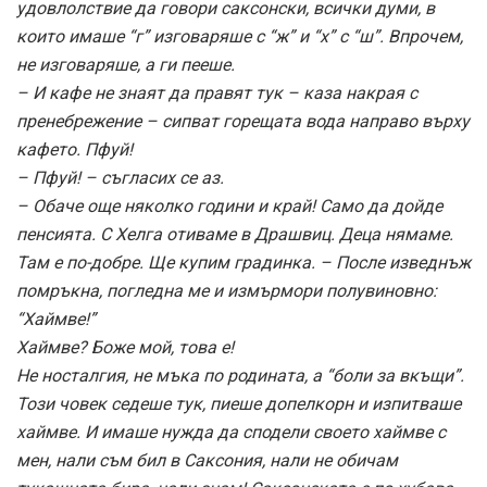
удовлолствие да говори саксонски, всички думи, в
които имаше “г” изговаряше с “ж” и “х” с “ш”. Впрочем,
не изговаряше, а ги пееше.
– И кафе не знаят да правят тук – каза накрая с
пренебрежение – сипват горещата вода направо върху
кафето. Пфуй!
– Пфуй! – съгласих се аз.
– Обаче още няколко години и край! Само да дойде
пенсията. С Хелга отиваме в Драшвиц. Деца нямаме.
Там е по-добре. Ще купим градинка. – После изведнъж
помръкна, погледна ме и измърмори полувиновно:
“Хаймве!”
Хаймве? Боже мой, това е!
Не носталгия, не мъка по родината, а “боли за вкъщи”.
Този човек седеше тук, пиеше допелкорн и изпитваше
хаймве. И имаше нужда да сподели своето хаймве с
мен, нали съм бил в Саксония, нали не обичам