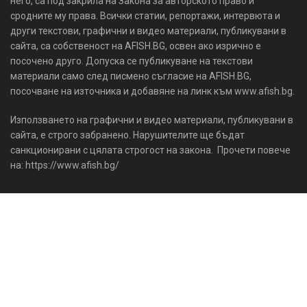
него, са под закрила на Закона за авторското право и
сродните му права. Всички статии, репортажи, интервюта и
други текстови, графични и видео материали, публикувани в
сайта, са собственост на AFISH.BG, освен ако изрично е
посочено друго. Допуска се публикуване на текстови
материали само след писмено съгласие на AFISH.BG,
посочване на източника и добавяне на линк към www.afish.bg.
Използването на графични и видео материали, публикувани в
сайта, е строго забранено. Нарушителите ще бъдат
санкционирани с цялата строгост на закона. Прочети повече
на: https://www.afish.bg/