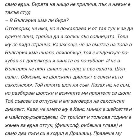
само един. Бирата на нищо не прилича, пък и навън е
такъв студ.
– В България има ли бира?
Отговорих, че има, но е по-калпава и от тая тук и за да
вдигне пяна, трябва да я солиш със солницата. Това
му се видя странно. Казах още, че за сметка на това в
България има шнапс, сливовица, той е къде-къде по-
хубав от допелкорн и вината са по-хубави. И че в
България не пият шнапс на голо, а със салата. Шоп
салат. Обясних, че шопският диалект е сочен като
саксонския. Той попита шоп ли съм. Казах не, не съм,
но разбирам шопски и всичките ми приятели са шопи.
Той съвсем се отпусна и ми заговори на саксонски
диалект. Каза, че името му е Ханс, минал е шейсетте и
е майстор-дърводелец. От трийсет и толкова години е
женен за една оттук, (фишкопф, рибешка глава) и
само два пъти си е ходил в Драшвиц. Правеше му