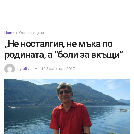
Home
Откъс на деня
„Не носталгия, не мъка по
родината, а “боли за вкъщи”
by
afish
10 September 2017