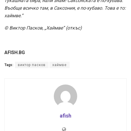
тукашната бира, нали знам! Саксонската е по-хубава.
Въобще всичко там, в Саксония, е по-хубаво. Това е то:
хаймве.”
© Виктор Пасков, „Хаймве” (откъс)
AFISH.BG
Tags:
виктор пасков
хаймве
afish