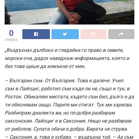
0
SHARES
„
Въздъхнах дълбоко и гледайки го право в сивите,
морски очи, дадох наведнъж информацията, която и
без това щеше да измъкне от мен.
– Българин съм. От България. Това е далече. Учил
съм в Лайпциг, работил съм къде ли не, също и тук, в
Росток. Обикалям местата, където съм бил, дълго е да
ти обяснявам защо. Парите ми стигат. Тук ми харесва.
Разбипрам диалекта ви, но по-добре разбирам
саксонския. Лайпциг е в Саксония. Нищо не разбирам
от риболов. Супата обаче е добра. Бирата не струва.
– Саксония, а, това е хубаво. – въздъхна той. – Аз съм