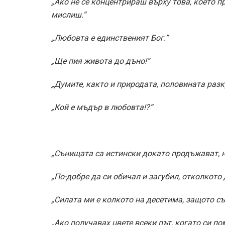
„Ако не се концентрираш върху това, което пр
мислиш.”
„Любовта е единственият Бог.”
„Ще пия живота до дъно!”
„Думите, както и природата, половината разк
„Кой е мъдър в любовта!?“
„Сънищата са истински докато продъжават, н
„По-добре да си обичал и загубил, отколкото 
„Силата ми е колкото на десетима, защото съ
„Ако получавах цвете всеки път, когато си по