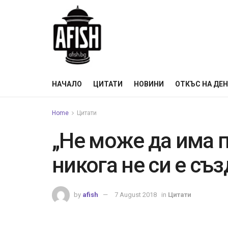
НАЧАЛО
ЦИТАТИ
НОВИНИ
ОТКЪС НА ДЕ
Home
Цитати
„Не може да има п
никога не си е съз
by
afish
7 August 2018
in
Цитати