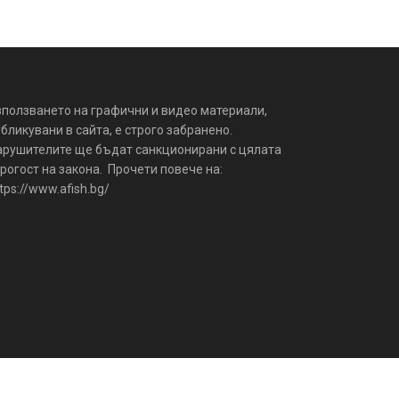
зползването на графични и видео материали,
бликувани в сайта, е строго забранено.
арушителите ще бъдат санкционирани с цялата
рогост на закона. Прочети повече на:
tps://www.afish.bg/