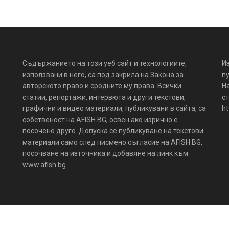
Съдържанието на този уеб сайт и технологиите,
И
използвани в него, са под закрила на Закона за
пу
авторското право и сродните му права. Всички
Н
статии, репортажи, интервюта и други текстови,
ст
графични и видео материали, публикувани в сайта, са
ht
собственост на AFISH.BG, освен ако изрично е
посочено друго. Допуска се публикуване на текстови
материали само след писмено съгласие на AFISH.BG,
посочване на източника и добавяне на линк към
www.afish.bg.