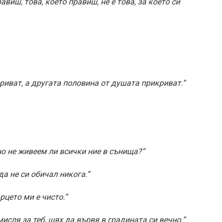
авиш, това, което правиш, не е това, за което си
риват, а другата половина от душата прикриват.”
о не живеем ли всички ние в сънища?“
да не си обичал никога.”
рцето ми е чисто.”
мисля за теб, щях да вървя в градината си вечно.”