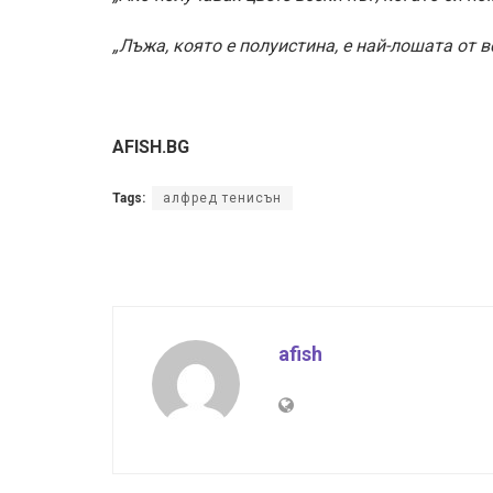
„Лъжа, която е полуистина, е най-лошата от в
AFISH.BG
Tags:
алфред тенисън
afish