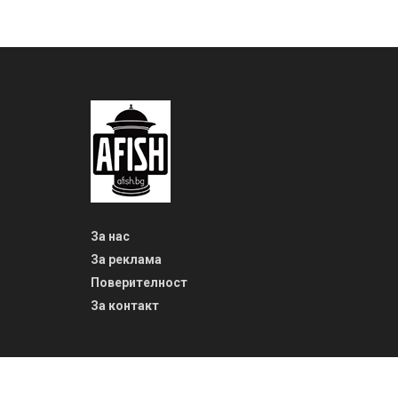
За нас
За реклама
Поверителност
За контакт