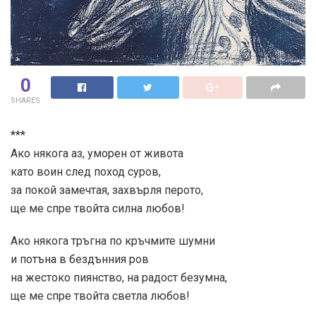
0
SHARES
***
Ако някога аз, уморен от живота
като воин след поход суров,
за покой замечтая, захвърля перото,
ще ме спре твойта силна любов!
Ако някога тръгна по кръчмите шумни
и потъна в бездънния ров
на жестоко пиянство, на радост безумна,
ще ме спре твойта светла любов!