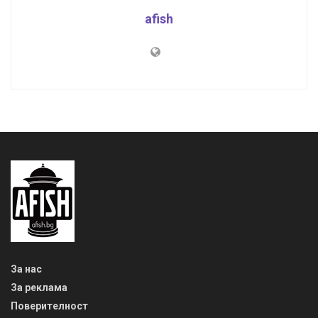
afish
За нас
За реклама
Поверителност