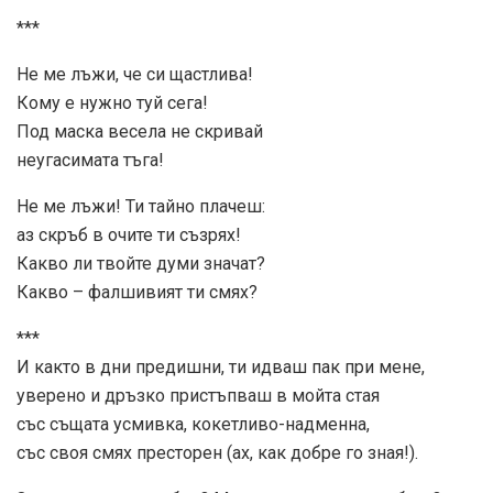
***
Не ме лъжи, че си щастлива!
Кому е нужно туй сега!
Под маска весела не скривай
неугасимата тъга!
Не ме лъжи! Ти тайно плачеш:
аз скръб в очите ти съзрях!
Какво ли твойте думи значат?
Какво – фалшивият ти смях?
***
И както в дни предишни, ти идваш пак при мене,
уверено и дръзко пристъпваш в мойта стая
със същата усмивка, кокетливо-надменна,
със своя смях престорен (ах, как добре го зная!).