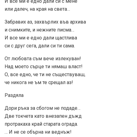
И все ми е едно дали си с мене
или далеч, на края на света…
Забравих аз, захвърлих във архива
и снимките, и нежните писма…
И все ми е едно дали щастлива
си с друг сега, дали си ти сама.
От любовта съм вече излекуван!
Над моето сърце ти нямаш власт!
О, все едно, че ти не съществуваш,
че никога не ъм те срещал аз!
Раздяла
Дори ръка за сбогом не подаде…
Две токчета като внезапен дъжд
протракаха край старата ограда.
… И не се обърна ни веднъж!