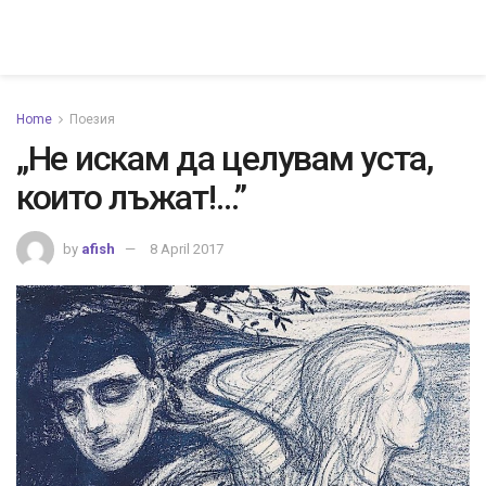
Home
Поезия
„Не искам да целувам уста,
които лъжат!…”
by
afish
8 April 2017