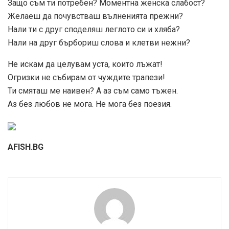
Защо съм ти потребен? Моментна женска слабост?
Желаеш да почувстваш вълненията прежни?
Нали ти с друг споделяш леглото си и хляба?
Нали на друг бърбориш слова и клетви нежни?
Не искам да целувам уста, които лъжат!
Огризки не събирам от чуждите трапези!
Ти смяташ ме наивен? А аз съм само тъжен.
Аз без любов не мога. Не мога без поезия.
AFISH.BG