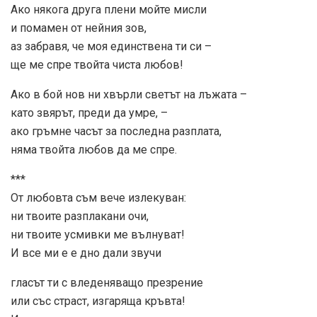
Ако някога друга плени мойте мисли
и помамен от нейния зов,
аз забравя, че моя единствена ти си –
ще ме спре твойта чиста любов!
Ако в бой нов ни хвърли светът на лъжата –
като звярът, преди да умре, –
ако гръмне часът за последна разплата,
няма твойта любов да ме спре.
***
От любовта съм вече излекуван:
ни твоите разплакани очи,
ни твоите усмивки ме вълнуват!
И все ми е е дно дали звучи
гласът ти с вледеняващо презрение
или със страст, изгаряща кръвта!