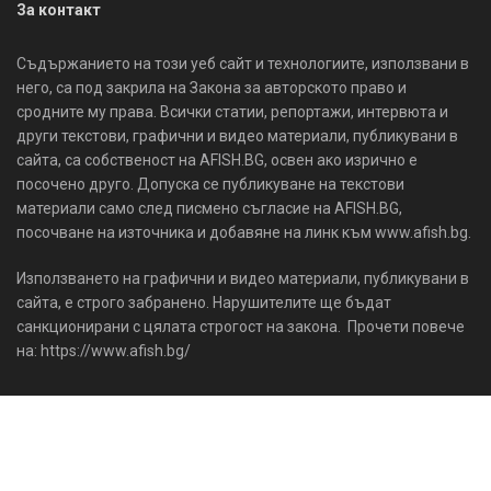
За контакт
Съдържанието на този уеб сайт и технологиите, използвани в
него, са под закрила на Закона за авторското право и
сродните му права. Всички статии, репортажи, интервюта и
други текстови, графични и видео материали, публикувани в
сайта, са собственост на AFISH.BG, освен ако изрично е
посочено друго. Допуска се публикуване на текстови
материали само след писмено съгласие на AFISH.BG,
посочване на източника и добавяне на линк към www.afish.bg.
Използването на графични и видео материали, публикувани в
сайта, е строго забранено. Нарушителите ще бъдат
санкционирани с цялата строгост на закона. Прочети повече
на: https://www.afish.bg/