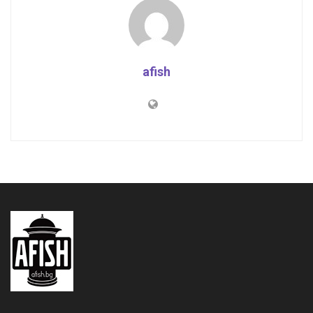
afish