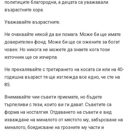
политиците благородни, а децата са уважавали
възрастните хора.
Уважавайте възрастните.
Не очаквайте някой да ви помага. Може би ще имате
доверителен фонд. Може би ще се ожените за богат
човек. Но никога не можете да знаете кога този
източник ще се изчерпа.
Не прекалявайте с третирането на косата си или на 40-
годишна възраст тя ще изглежда все едно, че сте на
85.
Внимавайте чии съвети приемате, но бъдете
търпеливи с тези, които ви ги дават. Съветите са
форма на носталгия. Отдаването на съвети е вид
изваждане на миналото от мястото му, забърсване на
миналото, боядисване на грозните му части и