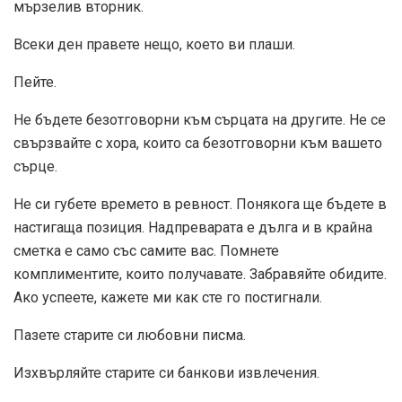
мързелив вторник.
Всеки ден правете нещо, което ви плаши.
Пейте.
Не бъдете безотговорни към сърцата на другите. Не се
свързвайте с хора, които са безотговорни към вашето
сърце.
Не си губете времето в ревност. Понякога ще бъдете в
настигаща позиция. Надпреварата е дълга и в крайна
сметка е само със самите вас. Помнете
комплиментите, които получавате. Забравяйте обидите.
Ако успеете, кажете ми как сте го постигнали.
Пазете старите си любовни писма.
Изхвърляйте старите си банкови извлечения.