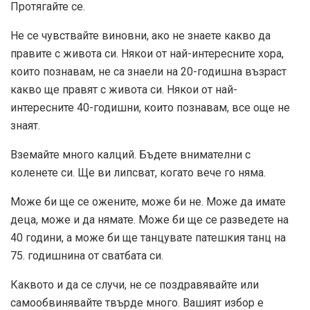
Протягайте се.
Не се чувствайте виновни, ако не знаете какво да
правите с живота си. Някои от най-интересните хора,
които познавам, не са знаели на 20-годишна възраст
какво ще правят с живота си. Някои от най-
интересните 40-годишни, които познавам, все още не
знаят.
Вземайте много калций. Бъдете внимателни с
коленете си. Ще ви липсват, когато вече го няма.
Може би ще се ожените, може би не. Може да имате
деца, може и да нямате. Може би ще се разведете на
40 години, а може би ще танцувате патешкия танц на
75. годишнина от сватбата си.
Каквото и да се случи, не сe поздравявайте или
самообвинявайте твърде много. Вашият избор е