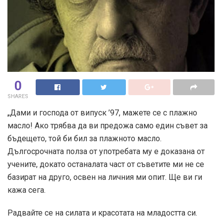
0
SHARES
„Дами и господа от випуск ’97, мажете се с плажно
масло! Ако трябва да ви предожа само един съвет за
бъдещето, той би бил за плажното масло.
Дългосрочната полза от употребата му е доказана от
учените, докато останалата част от съветите ми не се
базират на друго, освен на личния ми опит. Ще ви ги
кажа сега.
Радвайте се на силата и красотата на младостта си.