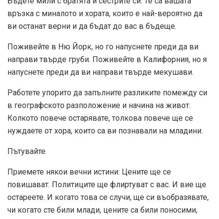
Бъдете мили с братята и сестрите си. Те са вашата
връзка с миналото и хората, които е най-вероятно да
ви останат верни и да бъдат до вас в бъдеще.
Поживейте в Ню Йорк, но го напуснете преди да ви
направи твърде груби. Поживейте в Калифорния, но я
напуснете преди да ви направи твърде мекушави.
Работете упорито да запълните разликите помежду си
в географското разположение и начина на живот.
Колкото повече остарявате, толкова повече ще се
нуждаете от хора, които са ви познавали на младини.
Пътувайте.
Приемете някои вечни истини: Цените ще се
повишават. Политиците ще флиртуват с вас. И вие ще
остареете. И когато това се случи, ще си въобразявате,
чи когато сте били млади, цените са били поносими,