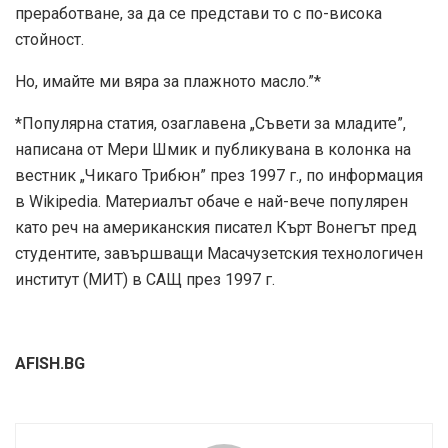
преработване, за да се представи то с по-висока
стойност.
Но, имайте ми вяра за плажното масло.”*
*Популярна статия, озаглавена „Съвети за младите”,
написана от Мери Шмик и публикувана в колонка на
вестник „Чикаго Трибюн” през 1997 г., по информация
в Wikipedia. Материалът обаче е най-вече популярен
като реч на американския писател Кърт Вонегът пред
студентите, завършващи Масачузетския технологичен
институт (МИТ) в САЩ през 1997 г.
AFISH.BG