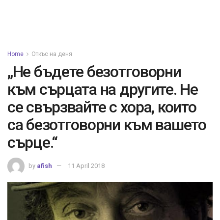
Home
Откъс на деня
„Не бъдете безотговорни
към сърцата на другите. Не
се свързвайте с хора, които
са безотговорни към вашето
сърце.“
by
afish
11 April 2018