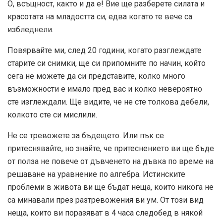
О, всъщност, както и да е! Вие ще разберете силата и
красотата на младостта си, едва когато те вече са
избледнели.
Повярвайте ми, след 20 години, когато разглеждате
старите си снимки, ще си припомните по начин, който
сега не можете да си представите, колко много
възможности е имало пред вас и колко невероятно
сте изглеждали. Ще видите, че не сте толкова дебели,
колкото сте си мислили.
Не се тревожете за бъдещето. Или пък се
притеснявайте, но знайте, че притеснението ви ще бъде
от полза не повече от дъвченето на дъвка по време на
решаване на уравнение по алгебра. Истинските
проблеми в живота ви ще бъдат неща, които никога не
са минавали през разтревожения ви ум. От този вид
неща, които ви поразяват в 4 часа следобед в някой