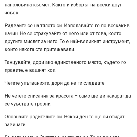
наполовина късмет. Както и изборът на всеки друг
човек.
Радвайте се на тялото си. Използвайте го по всякакъв
начин. Не се страхувайте от него или от това, което
другите мислят за него. То е най-великият инструмент,
който някога сте притежавали.
Танцувайте, дори ако единственото място, където го
правите, е вашият хол.
Четете упътванията, дори да не ги следвате.
Не четете списания за красота – само ще ви накарат да
се чувствате грозни.
Опознайте родителите си. Някой ден те ще си отидат
завинаги.