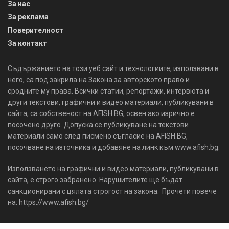
За нас
За реклама
Поверителност
За контакт
Съдържанието на този уеб сайт и технологиите, използвани в
него, са под закрила на Закона за авторското право и
сродните му права. Всички статии, репортажи, интервюта и
други текстови, графични и видео материали, публикувани в
сайта, са собственост на AFISH.BG, освен ако изрично е
посочено друго. Допуска се публикуване на текстови
материали само след писмено съгласие на AFISH.BG,
посочване на източника и добавяне на линк към www.afish.bg.
Използването на графични и видео материали, публикувани в
сайта, е строго забранено. Нарушителите ще бъдат
санкционирани с цялата строгост на закона. Прочети повече
на: https://www.afish.bg/