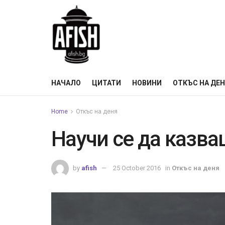
НАЧАЛО
ЦИТАТИ
НОВИНИ
ОТКЪС НА ДЕ
Home
Откъс на деня
Научи се да казва
by
afish
25 October 2016
in
Откъс на деня