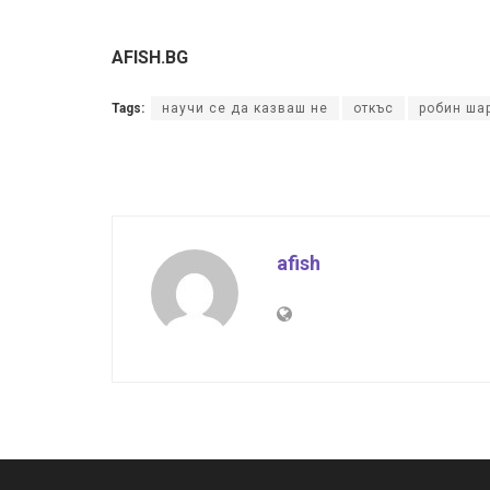
AFISH.BG
Tags:
научи се да казваш не
откъс
робин ша
afish