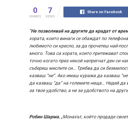
0
7
Share on Facebook
SHARES
VIEWS
“
Не позволявай на другите да крадат от вре
хората, които винаги се обаждат по телефона,
любимото си кресло, за да прочетеш най-посл
много. Това са хората, които притежават сп
точно когато през някой напрегнат ден си на
събереш мислите си… Трябва да си безмилосте
казваш “не”. Ако имаш куража да казваш “не
да казваш “да” на големите неща… Недей да 
за твое удобство, а не за удобството на други
Робин Шарма
, „Монахът, който продаде свое