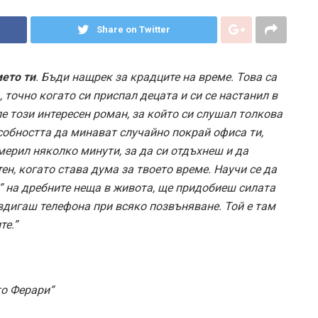
Share on Twitter
мето ти
. Бъди нащрек за крадците на време. Това са
 точно когато си приспал децата и си се настанил в
е този интересен роман, за който си слушал толкова
особността да минават случайно покрай офиса ти,
мерил няколко минути, за да си отдъхнеш и да
н, когато става дума за твоето време. Научи се да
” на дребните неща в живота, ще придобиеш силата
вдигаш телефона при всяко позвъняване.
Той е там
те.”
то Ферари“