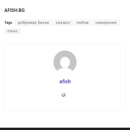
AFISH.BG
Tags:
добромир банев
заедно
любов
намерение
откъс
afish