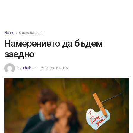
Home
Откъс на деня
Намерението да бъдем
заедно
by
afish
25 August 2016