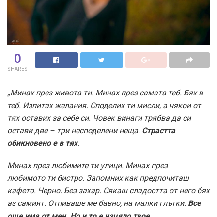
0
SHARES
„Минах през живота ти. Минах през самата теб. Бях в
теб. Изпитах желания. Споделих ти мисли, а някои от
тях оставих за себе си. Човек винаги трябва да си
остави две – три несподелени неща.
Страстта
обикновено е в тях
.
Минах през любимите ти улици. Минах през
любимото ти бистро. Запомних как предпочиташ
кафето. Черно. Без захар. Сякаш сладостта от него бях
аз самият. Отпиваше ме бавно, на малки глътки.
Все
още има от мен. Но и то е изцяло твое
.