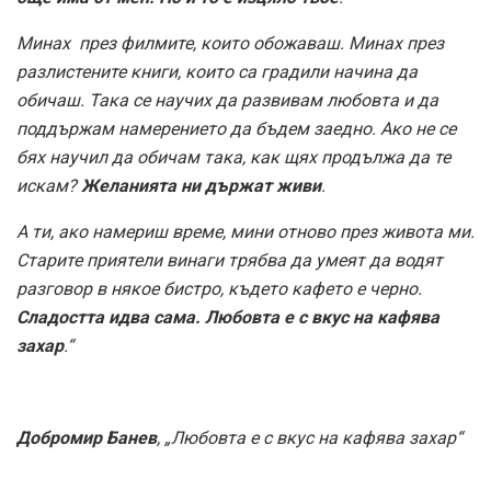
Минах през филмите, които обожаваш. Минах през
разлистените книги, които са градили начина да
обичаш. Така се научих да развивам любовта и да
поддържам намерението да бъдем заедно. Ако не се
бях научил да обичам така, как щях продължа да те
искам?
Желанията ни държат живи
.
А ти, ако намериш време, мини отново през живота ми.
Старите приятели винаги трябва да умеят да водят
разговор в някое бистро, където кафето е черно.
Сладостта идва сама. Любовта е с вкус на кафява
захар
.“
Добромир Банев
, „Любовта е с вкус на кафява захар“