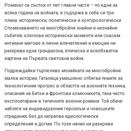
Романът се състои от пет главни части – по една за
всяка година на войната, и съдържа в себе си три
плана: исторически, политически и културологически.
Споменаването на многобройни знайни и незнайни
събития, ключови исторически моменти или съвсем
интимни мигове и лични впечатления и емоции ни
разкрива една грандиозна, епическа и всеобхватна
картина на Първата световна война.
Подреждайки търпеливо мозайката на многобройни
малки истории, Гаталица умишлено отбягва темите за
технологичния прогрес в областта на военната техника,
описания на битки и фронтови комюникета, така често
експлоатирани в типичните военни романи. Той обаче
набляга на индивидуалния героизъм и човешките
страдания, без да натрапва идеологически
определения и догми. По този начин ни разкрива