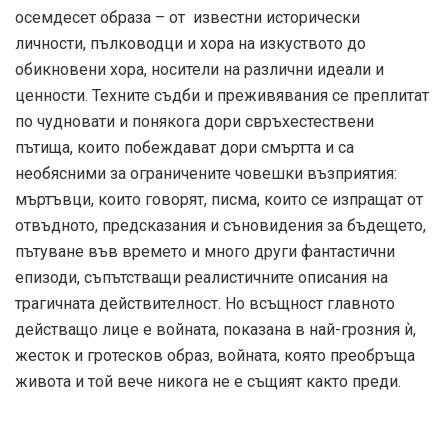
осемдесет образа – от известни исторически
личности, пълководци и хора на изкуството до
обикновени хора, носители на различни идеали и
ценности. Техните съдби и преживявания се преплитат
по чудновати и понякога дори свръхестествени
пътища, които побеждават дори смъртта и са
необясними за ограничените човешки възприятия:
мъртъвци, които говорят, писма, които се изпращат от
отвъдното, предсказания и съновидения за бъдещето,
пътуване във времето и много други фантастични
епизоди, съпътстващи реалистичните описания на
трагичната действителност. Но всъщност главното
действащо лице е войната, показана в най-грозния ѝ,
жесток и гротесков образ, войната, която преобръща
живота и той вече никога не е същият както преди.