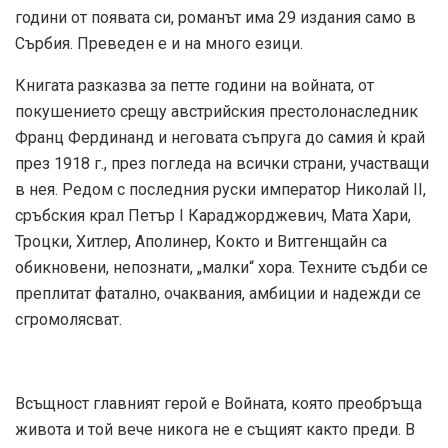
години от появата си, романът има 29 издания само в
Сърбия. Преведен е и на много езици.
Книгата разказва за петте години на войната, от
покушението срещу австрийския престолонаследник
Франц Фердинанд и неговата съпруга до самия ѝ край
през 1918 г., през погледа на всички страни, участващи
в нея. Редом с последния руски император Николай II,
сръбския крал Петър I Караджорджевич, Мата Хари,
Троцки, Хитлер, Аполинер, Кокто и Витгенщайн са
обикновени, непознати, „малки“ хора. Техните съдби се
преплитат фатално, очаквания, амбиции и надежди се
сгромолясват.
Всъщност главният герой е Войната, която преобръща
живота и той вече никога не е същият както преди. В