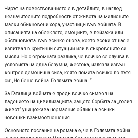
Чарът на повествованието е в детайлите, в наглед
незначителните подробности от живота на милионите
малки обикновени хора, участници във войната. В
описанията на облеклото, емоциите, в пейзажа или
обстановката, във всичко онова, което всеки от нас е
изпитвал в критични ситуации или в съкровените си
мисли. Но с огромната разлика, че всичко се случва в
условията на една безумна, жестока, излязла извън
контрол демонична сила, която помита всичко по пътя
си: „Но беше война, Голямата война…“
За Гаталица войната е преди всичко символ на
падението на цивилизацията, защото борбата за „голия
живот“ унищожава нормалния облик на всички
човешки взаимоотношения.
Основното послание на романа е, че в Голямата война