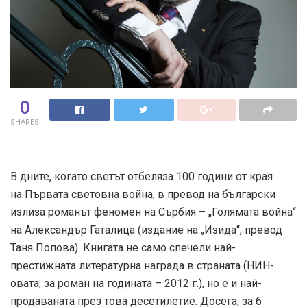
0
SHARES
В дните, когато светът отбеляза 100 години от края
на Първата световна война, в превод на български
излиза романът феномен на Сърбия – „Голямата война“
на Александър Гаталица (издание на „Изида“, превод
Таня Попова). Книгата не само спечели най-
престижната литературна награда в страната (НИН-
овата, за роман на годината – 2012 г.), но е и най-
продаваната през това десетилетие. Досега, за 6