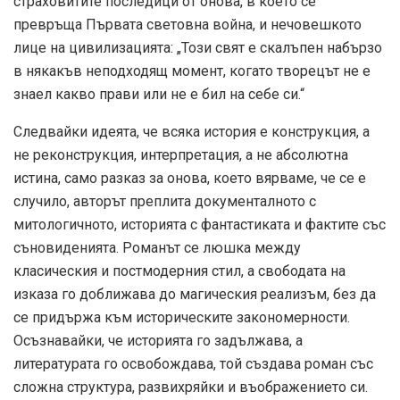
страховитите последици от онова, в което се
превръща Първата световна война, и нечовешкото
лице на цивилизацията: „Този свят е скалъпен набързо
в някакъв неподходящ момент, когато творецът не е
знаел какво прави или не е бил на себе си.“
Следвайки идеята, че всяка история е конструкция, а
не реконструкция, интерпретация, а не абсолютна
истина, само разказ за онова, което вярваме, че се е
случило, авторът преплита документалното с
митологичното, историята с фантастиката и фактите със
съновиденията. Романът се люшка между
класическия и постмодерния стил, а свободата на
изказа го доближава до магическия реализъм, без да
се придържа към историческите закономерности.
Осъзнавайки, че историята го задължава, а
литературата го освобождава, той създава роман със
сложна структура, развихряйки и въображението си.