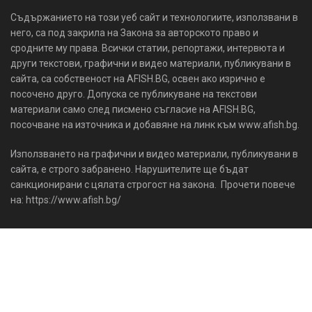
Съдържанието на този уеб сайт и технологиите, използвани в
него, са под закрила на Закона за авторското право и
сродните му права. Всички статии, репортажи, интервюта и
други текстови, графични и видео материали, публикувани в
сайта, са собственост на AFISH.BG, освен ако изрично е
посочено друго. Допуска се публикуване на текстови
материали само след писмено съгласие на AFISH.BG,
посочване на източника и добавяне на линк към www.afish.bg.
Използването на графични и видео материали, публикувани в
сайта, е строго забранено. Нарушителите ще бъдат
санкционирани с цялата строгост на закона. Прочети повече
на: https://www.afish.bg/