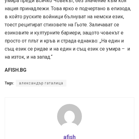
умира преди всичко Човекът, без значение към коя
нация принадлежи. Това ярко е подчертано в епизода,
в който руските войници бълнуват на немски език,
тоест рецитират стиховете на Гьоте. Заличават се
езиковите и културните бариери, защото човекът е
просто от плът и кръв и страда еднакво: „На един и
същ език се ридае и на един и същ език се умира – и
на изток, и на запад.“
AFISH.BG
Tags:
александър гаталица
afish