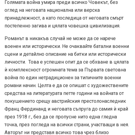
Голямата война умира преди всичко Човекът, без
оглед на неговата национална или верска
принадлежност, а като последица от неговата смърт
постепенно загива и цялата човешка цивилизация.
Романът в никакъв случай не може да се нарече
военен или исторически. Не очаквайте батални военни
сцени и детайлно описание на битки или исторически
личности. Това е успешен опит да се обхване в цялата
ѝ комплексност огромната тема за Първата световна
война по един нетрадиционен за типичните военни
романи начин. Целта е да се опишат с художествените
средства на литературата петте години на войната от
покушението срещу австрийския престолонаследник
Франц Фердинанд и неговата съпруга до самия ѝ край
през 1918 г., без да се пропусне нито една гледна
точка, през погледа на всички страни, участващи в нея.
Авторът ни представя всичко това чрез близо